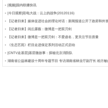
[视频]国内联播快讯
[今日观察]彩电大战：云上的战争(20120116)
【记者归来】媒体促进社会的理论对话：新闻报道公开了政府和外
【记者归来】闾丘露薇：微博是一把双刃剑
【记者归来】微博是一把双刃剑：不爱虚名，更关注节目质量
《生态艺苑》栏目走进保定系列活动正式启动
[CNTV走基层]基层微故事：探秘北京消防队
湖南省公益林建设十周年专题节目 专访湖南省林业厅副厅长 柏方敏(