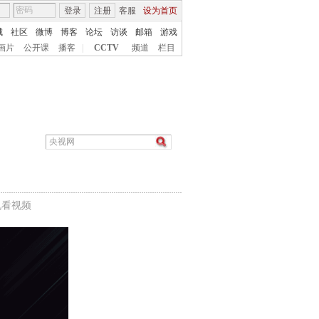
登录
注册
客服
设为首页
城
社区
微博
博客
论坛
访谈
邮箱
游戏
画片
公开课
播客
|
CCTV
频道
栏目
机看视频