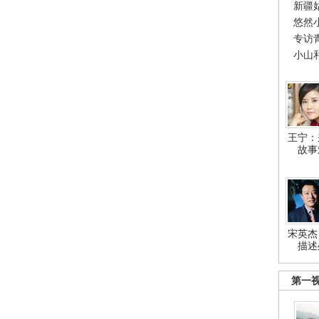
新疆
悠然
专访
小山
王宁：
故事
宋英杰
描述
第一