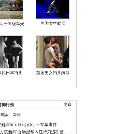
美国太空武器
军三体舰曝光
年代日本街头
英国男女街头醉酒
时排行榜
更多
国际
网评
视频]温家宝答记者问·王立军事件
东方夜新闻]香港黑帮内讧持刀追砍警...