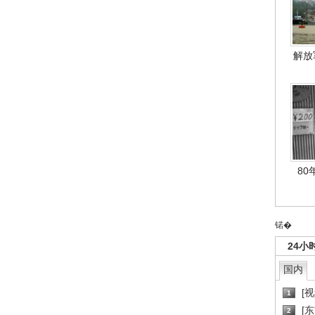
解放
80
锘�
24小
国内
[
1
[
2