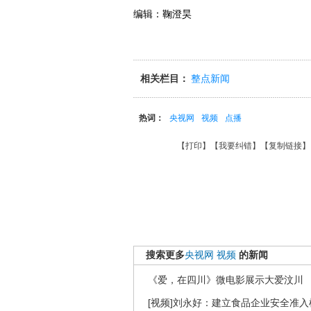
编辑：鞠澄昊
相关栏目：
整点新闻
热词：
央视网
视频
点播
【
打印
】【
我要纠错
】【
复制链接
】
搜索更多
央视网
视频
的新闻
《爱，在四川》微电影展示大爱汶川
[视频]刘永好：建立食品企业安全准入