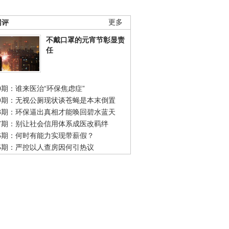
网评
更多
不戴口罩的元宵节彰显责
任
0期：谁来医治“环保焦虑症”
49期：无视公厕现状谈苍蝇是本末倒置
48期：环保逼出真相才能唤回碧水蓝天
47期：别让社会信用体系成医改羁绊
46期：何时有能力实现带薪假？
45期：严控以人查房因何引热议