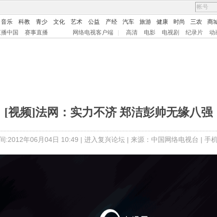
音乐
科教
青少
文化
艺术
公益
产经
汽车
旅游
健康
时尚
三农
商
直播中国
赛事直播
网络电视客户端
|
高清
电影
电视剧
纪录片
动
[视频]法网：实力不济 郑洁彭帅无缘八强
:2012年06月04日 10:49 |
进入复兴论坛
| 来源：中国网络电视台 |
手