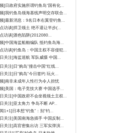
视频]日政府实施所谓钓鱼岛“国有化...
视频]我钓鱼岛领海基线声明交存联合...
视频]最新消息：9名日本右翼登钓鱼...
焦点访谈]捍卫领土 绝不退让半步(...
点访谈]酒色陷阱(2012080...
视频]中国海监船舶编队 抵钓鱼岛海...
焦点访谈]钓鱼岛：中国主权不容侵犯...
今日关注]海监巡航 军队威慑 中国...
今日关注]日“购岛”撞击中国“红线...
今日关注]日“购岛”今日签约 玩火...
视频]南非未成年人性行为令人担忧
视频]美国：电子竞技大赛 中国选手...
今日关注]中国政府不会坐视领土主权...
今日关注]亚太角力 争岛不断 AP...
闻1+1]日本想“钓鱼”：别“钓...
今日关注]美国南海急插手 中国反制...
今日关注]高官密集出访 三军实弹演...