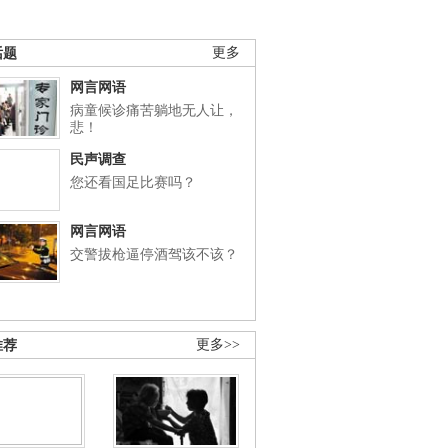
话题
更多
网言网语
病童候诊痛苦躺地无人让，
悲！
民声调查
您还看国足比赛吗？
网言网语
交警拔枪逼停酒驾该不该？
推荐
更多>>