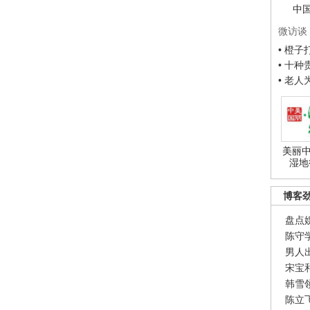
中
微访谈
• 橙
• 十
• 老
美丽中
湿地
博客
盘点
陈守
男人
宋宝
韩雪
陈立