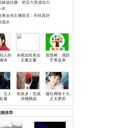
姑娘迪拉娜：把压力变成动力
小卒
青奥会俏主播陈滢：年轻真好
和溪水
别人的
央视知性美女
智慧树：谨防
难讲
主播文馨
芒果皮炎
：古人
张泉灵：完成
爆红网络十大
处暑
冰桶挑战
正太萝莉
视频推荐