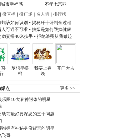
国城市幸福感
不孝七宗罪
|
微直播
|
微广场
|
名人墙
|
排行榜
子打蜡该如何识别
• 揭秘歼十研制全过程
种贵人可遇不可求
• 抽烟是如何毁掉健康
人为病妻搭40米扶手
• 拒绝浪费从我做起
国·
梦想星搭
我要上春
开门大吉
行
档
晚
劲爆点
更多 >>
娱乐圈10大衰神附体的明星
学
出轨前最好要深思的三个问题
和
领衔拥有神秘身份背景的明星
飞飞哥