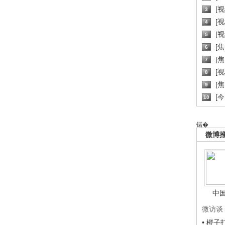
[
3
[
4
[
5
[
6
[焦
7
[
8
[
9
[
10
锘�
微博
中
微访谈
• 橙