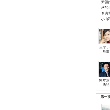
新疆
悠然
专访
小山
王宁：
故事
宋英杰
描述
第一