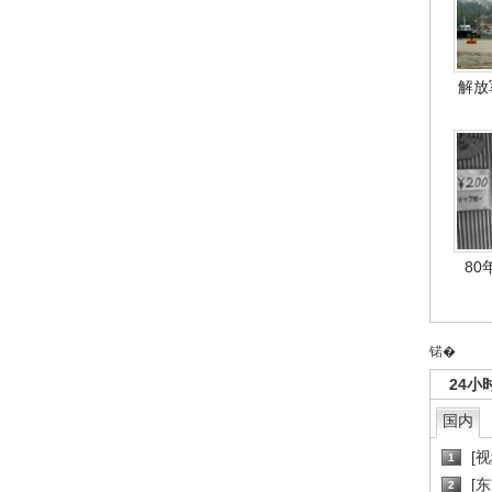
解放
80
锘�
24小
国内
[
1
[
2