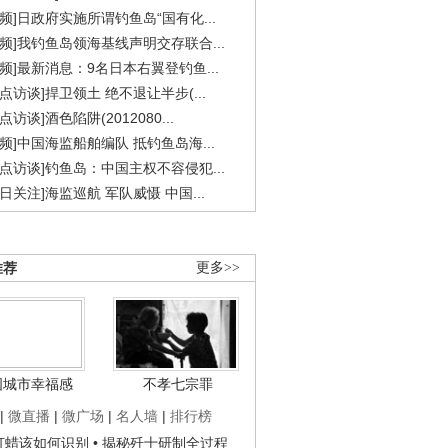
视频]日政府实施所谓钓鱼岛“国有化...
视频]我钓鱼岛领海基线声明交存联合...
视频]最新消息：9名日本右翼登钓鱼...
焦点访谈]捍卫领土 绝不退让半步(...
点访谈]酒色陷阱(2012080...
视频]中国海监船舶编队 抵钓鱼岛海...
焦点访谈]钓鱼岛：中国主权不容侵犯...
今日关注]海监巡航 军队威慑 中国...
推荐
更多>>
国城市幸福感
不孝七宗罪
|
微直播
|
微广场
|
名人墙
|
排行榜
子打蜡该如何识别
• 揭秘歼十研制全过程