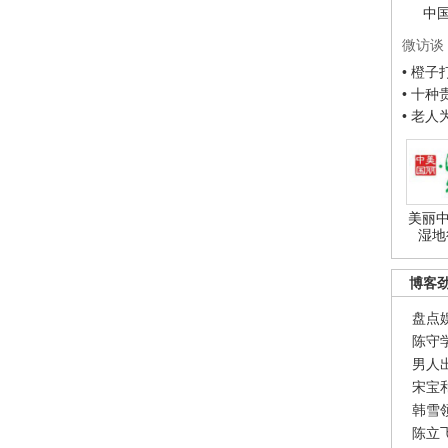
中
微访谈
• 橙
• 十
• 老
美丽中
湿地
博客
盘点
陈守
男人
宋宝
韩雪
陈立