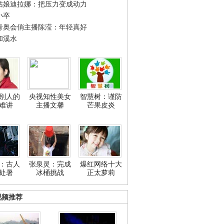
姑娘迪拉娜：把压力变成动力
小卒
青奥会俏主播陈滢：年轻真好
和溪水
别人的
央视知性美女
智慧树：谨防
难讲
主播文馨
芒果皮炎
：古人
张泉灵：完成
爆红网络十大
处暑
冰桶挑战
正太萝莉
视频推荐