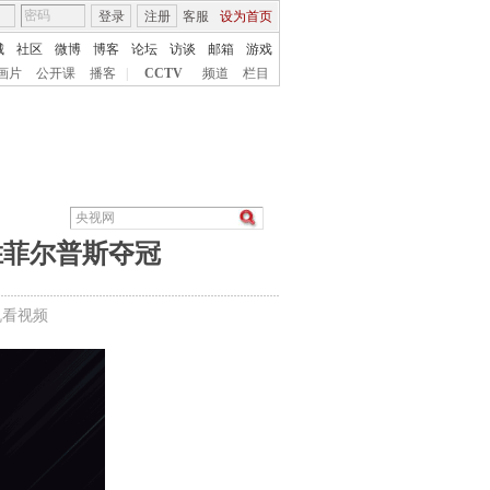
登录
注册
客服
设为首页
城
社区
微博
博客
论坛
访谈
邮箱
游戏
画片
公开课
播客
|
CCTV
频道
栏目
胜菲尔普斯夺冠
机看视频