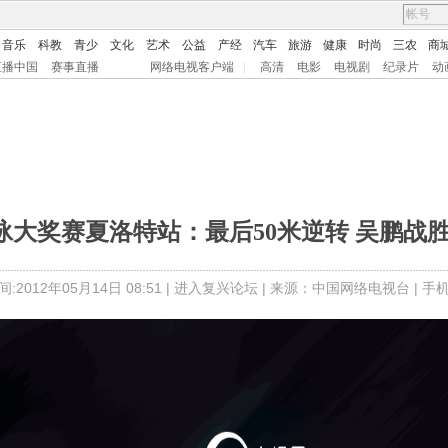
音乐
科教
青少
文化
艺术
公益
产经
汽车
旅游
健康
时尚
三农
商
直播中国
赛事直播
网络电视客户端
|
高清
电影
电视剧
纪录片
动
游泳大奖赛夏洛特站：最后50米逆转 吴鹏战
:2012年05月14日 08:51 |
进入复兴论坛
| 来源：中国网络电视台 |
手