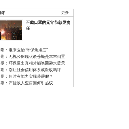
网评
更多
不戴口罩的元宵节彰显责
任
0期：谁来医治“环保焦虑症”
49期：无视公厕现状谈苍蝇是本末倒置
48期：环保逼出真相才能唤回碧水蓝天
47期：别让社会信用体系成医改羁绊
46期：何时有能力实现带薪假？
45期：严控以人查房因何引热议