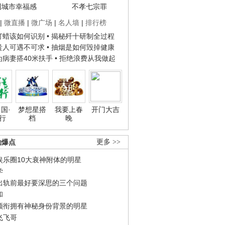
国城市幸福感
不孝七宗罪
|
微直播
|
微广场
|
名人墙
|
排行榜
子打蜡该如何识别
• 揭秘歼十研制全过程
种贵人可遇不可求
• 抽烟是如何毁掉健康
人为病妻搭40米扶手
• 拒绝浪费从我做起
国·
梦想星搭
我要上春
开门大吉
行
档
晚
劲爆点
更多 >>
娱乐圈10大衰神附体的明星
学
出轨前最好要深思的三个问题
和
领衔拥有神秘身份背景的明星
飞飞哥