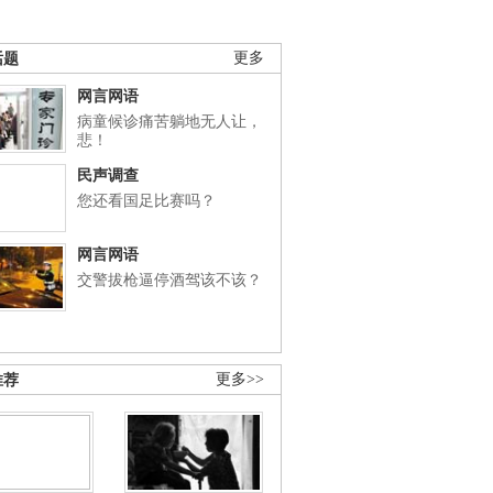
话题
更多
网言网语
病童候诊痛苦躺地无人让，
悲！
民声调查
您还看国足比赛吗？
网言网语
交警拔枪逼停酒驾该不该？
推荐
更多>>