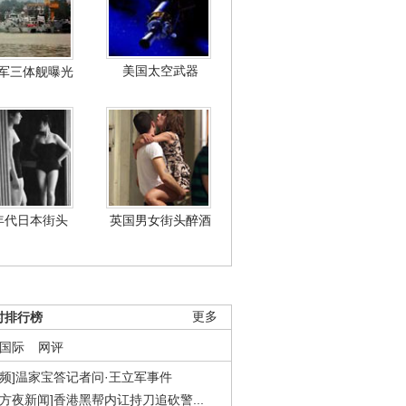
美国太空武器
军三体舰曝光
年代日本街头
英国男女街头醉酒
时排行榜
更多
国际
网评
视频]温家宝答记者问·王立军事件
东方夜新闻]香港黑帮内讧持刀追砍警...