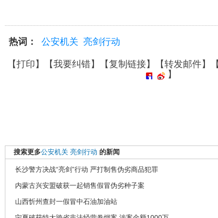
热词：
公安机关
亮剑行动
【
打印
】【
我要纠错
】【
复制链接
】【
转发邮件
】
】
搜索更多
公安机关
亮剑行动
的新闻
长沙警方决战“亮剑”行动 严打制售伪劣商品犯罪
内蒙古兴安盟破获一起销售假冒伪劣种子案
山西忻州查封一假冒中石油加油站
宁夏破获特大跨省非法经营卷烟案 涉案金额1000万