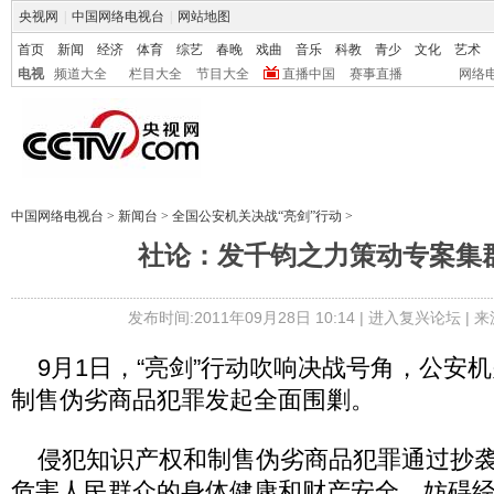
央视网
|
中国网络电视台
|
网站地图
首页
新闻
经济
体育
综艺
春晚
戏曲
音乐
科教
青少
文化
艺术
电视
频道大全
栏目大全
节目大全
直播中国
赛事直播
网络
中国网络电视台
>
新闻台
>
全国公安机关决战“亮剑”行动
>
社论：发千钧之力策动专案集
发布时间:2011年09月28日 10:14 |
进入复兴论坛
| 
9月1日，“亮剑”行动吹响决战号角，公安
制售伪劣商品犯罪发起全面围剿。
侵犯知识产权和制售伪劣商品犯罪通过抄袭
危害人民群众的身体健康和财产安全，妨碍