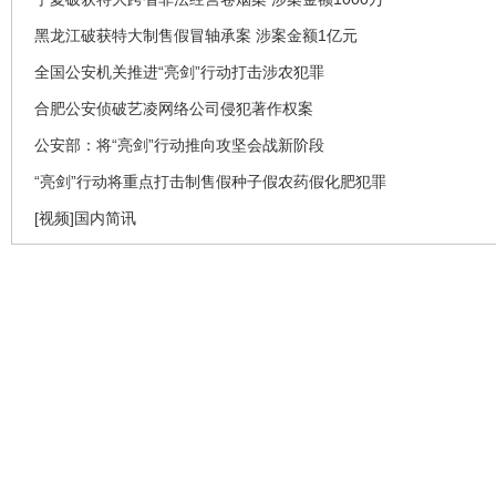
黑龙江破获特大制售假冒轴承案 涉案金额1亿元
全国公安机关推进“亮剑”行动打击涉农犯罪
合肥公安侦破艺凌网络公司侵犯著作权案
公安部：将“亮剑”行动推向攻坚会战新阶段
“亮剑”行动将重点打击制售假种子假农药假化肥犯罪
[视频]国内简讯