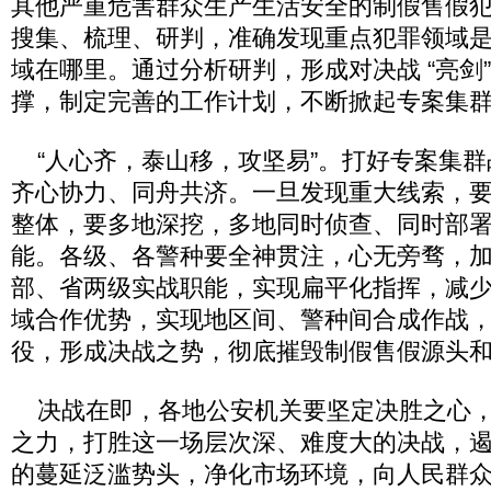
其他严重危害群众生产生活安全的制假售假
搜集、梳理、研判，准确发现重点犯罪领域
域在哪里。通过分析研判，形成对决战 “亮剑
撑，制定完善的工作计划，不断掀起专案集
“人心齐，泰山移，攻坚易”。打好专案集群
齐心协力、同舟共济。一旦发现重大线索，
整体，要多地深挖，多地同时侦查、同时部
能。各级、各警种要全神贯注，心无旁骛，
部、省两级实战职能，实现扁平化指挥，减
域合作优势，实现地区间、警种间合成作战
役，形成决战之势，彻底摧毁制假售假源头
决战在即，各地公安机关要坚定决胜之心，
之力，打胜这一场层次深、难度大的决战，
的蔓延泛滥势头，净化市场环境，向人民群