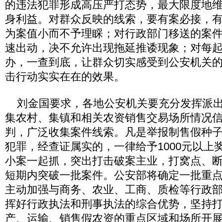
的违法犯罪形成高压严打态势，最大限度地
身利益。对群众反映的线索，要有案必接，
为案值小而不予理睬；对行政部门移送的案
速出动，决不允许出现拖延推诿现象；对每
办，一查到底，让群众切实感受到公安机关
击行动实实在在的效果。
刘金国要求，各地公安机关要充分发挥派出
集农村、集镇和相关农资销售交易场所情况
判，广泛收集案件线索。凡是举报制售假种
犯罪，经查证属实的，一律给予1000元以上
小案一起抓，突出打击破案主业，打窝点、
短期内突破一批案件。公安部将确定一批重
主动加强与商务、农业、工商、质检等行政
挥好行政执法和刑事执法的综合优势，坚持
产、运输、销售假农资的重点区域和场所开