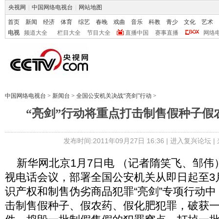
央视网
|
中国网络电视台
|
网站地图
首页
新闻
经济
体育
综艺
春晚
戏曲
音乐
科教
青少
文化
艺术
电视
频道大全
栏目大全
节目大全
直播中国
赛事直播
网络
中国网络电视台
>
新闻台
>
全国公安机关决战“亮剑”行动
>
“亮剑”行动将重点打击制售假种子假
发布时间:2011年09月27日 16:36 |
进入复兴论坛
|
新华网北京1月7日电 （记者隋笑飞、邹伟
视电话会议，部署全国公安机关从即日起至3
识产权和制售伪劣商品犯罪“亮剑”专项行动
击制售假种子、假农药、假化肥犯罪，破获