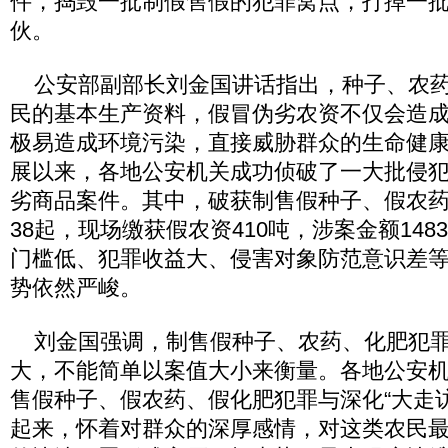
件，捣毁一批制假售假的犯罪窝点，打掉一
伙。
公安部副部长刘金国讲话指出，种子、农药
民的基本生产资料，假冒伪劣农资不仅会造
极易造成环境污染，直接威胁群众的生命健康
展以来，各地公安机关成功侦破了一大批侵
劣商品案件。其中，破获制售假种子、假农
38起，现场缴获假农资410吨，涉案金额14
门槛低、犯罪收益大、侵害对象防范意识差
势依然严峻。
刘金国强调，制售假种子、农药、化肥犯罪
大，不能简单以案值大小来衡量。各地公安
售假种子、假农药、假化肥犯罪与深化“大走
起来，怀着对群众的深厚感情，对这类农民