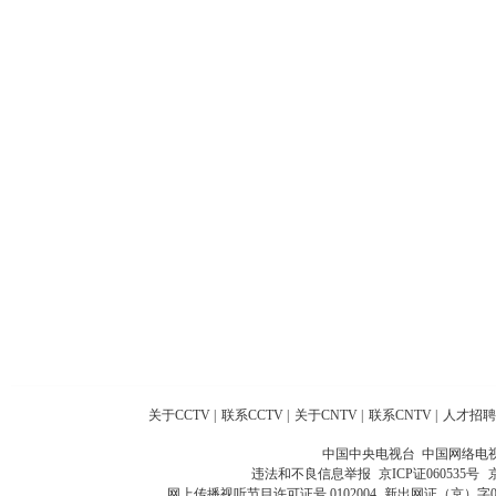
关于CCTV
|
联系CCTV
|
关于CNTV
|
联系CNTV
|
人才招聘
中国中央电视台 中国网络电
违法和不良信息举报
京ICP证060535号
网上传播视听节目许可证号 0102004
新出网证（京）字0