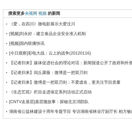
搜索更多
央视网
视频
的新闻
《爱，在四川》微电影展示大爱汶川
[视频]刘永好：建立食品企业安全准入机制
[视频]国内联播快讯
[今日观察]彩电大战：云上的战争(20120116)
【记者归来】媒体促进社会的理论对话：新闻报道公开了政府和外
【记者归来】闾丘露薇：微博是一把双刃剑
【记者归来】微博是一把双刃剑：不爱虚名，更关注节目质量
《生态艺苑》栏目走进保定系列活动正式启动
[CNTV走基层]基层微故事：探秘北京消防队
湖南省公益林建设十周年专题节目 专访湖南省林业厅副厅长 柏方敏(