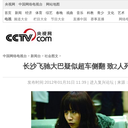
央视网
|
中国网络电视台
|
网站地图
首页
新闻
经济
体育
综艺
春晚
戏曲
音乐
科教
青少
文化
艺术
电视
频道大全
栏目大全
节目大全
直播中国
赛事直播
网络
中国网络电视台
>
新闻台
>
社会图文
>
长沙飞驰大巴疑似超车侧翻 致2人死
发布时间:2012年01月31日 11:39 |
进入复兴论坛
| 来源