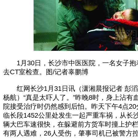
1月30日，长沙市中医医院，一名女子抱
去CT室检查。图/记者辜鹏博
红网长沙1月31日讯（潇湘晨报记者 彭滔 
杨航）“真是太吓人了。”昨晚8时，身上沾有
院接受治疗时仍然感到后怕。昨天下午4点2
临长段1452公里处发生一起严重车祸，从长
辆大巴车速很快，在躲避前方货车时撞上护
有两人遇难，26人受伤，肇事司机已被警方