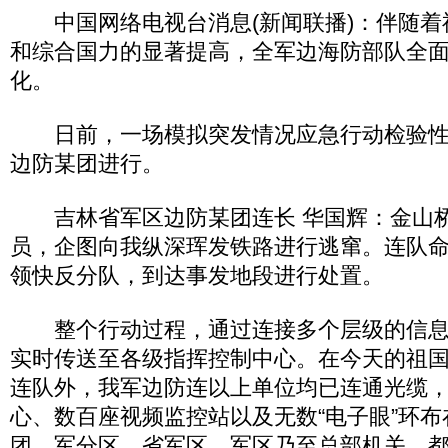
中国网络电视台消息(新闻联播)：伴随着
和综合国力的显著提高，全军边海防部队全
化。
日前，一场模拟突发情况应急行动检验性
边防某团进行。
吉林省军区边防某团连长 华国辉：金山桥
员，企图向我纵深珲发铁路进行逃窜。连队
领快反分队，到达事发地段进行处置。
整个行动过程，通过连接多个层级的信息
实时传送至各级指挥控制中心。在今天的祖
连队外，我军边防连以上单位均已连通光缆
心、数百座视频监控站以及无数“电子眼”环
团、军分区、省军区、军区乃至总部机关，