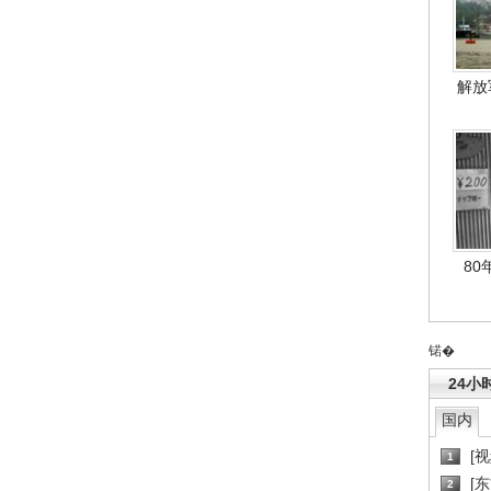
解放
80
锘�
24小
国内
[
1
[
2