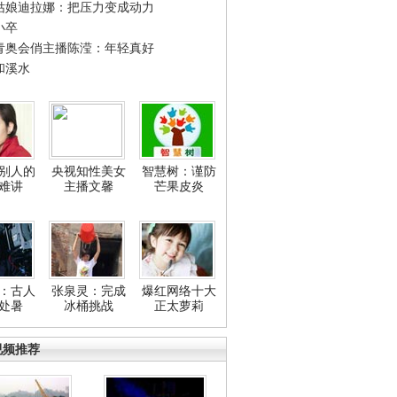
姑娘迪拉娜：把压力变成动力
小卒
青奥会俏主播陈滢：年轻真好
和溪水
别人的
央视知性美女
智慧树：谨防
难讲
主播文馨
芒果皮炎
：古人
张泉灵：完成
爆红网络十大
处暑
冰桶挑战
正太萝莉
视频推荐