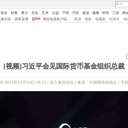
音乐
科教
青少
文化
艺术
公益
产经
汽车
旅游
健康
时尚
三农
商
直播中国
赛事直播
网络电视客户端
|
高清
电影
电视剧
纪录片
动
[视频]习近平会见国际货币基金组织总裁
:2011年11月10日 19:21 |
进入复兴论坛
| 来源：中国网络电视台 |
手