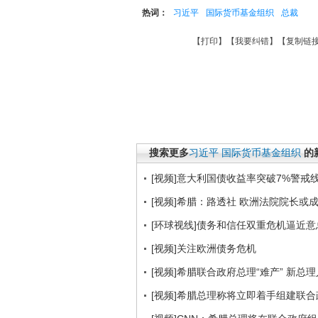
热词：
习近平
国际货币基金组织
总裁
【
打印
】【
我要纠错
】【
复制链
搜索更多
习近平
国际货币基金组织
的
[视频]意大利国债收益率突破7%警戒
[视频]希腊：路透社 欧洲法院院长或
[环球视线]债务和信任双重危机逼近意总理
[视频]关注欧洲债务危机
[视频]希腊联合政府总理“难产” 新总
[视频]希腊总理称将立即着手组建联合