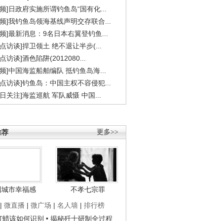
视频]日政府实施所谓钓鱼岛“国有化...
视频]我钓鱼岛领海基线声明交存联合...
视频]最新消息：9名日本右翼登钓鱼...
焦点访谈]捍卫领土 绝不退让半步(...
点访谈]酒色陷阱(2012080...
视频]中国海监船舶编队 抵钓鱼岛海...
焦点访谈]钓鱼岛：中国主权不容侵犯...
今日关注]海监巡航 军队威慑 中国...
推荐
更多>>
国城市幸福感
不孝七宗罪
|
微直播
|
微广场
|
名人墙
|
排行榜
子打蜡该如何识别
• 揭秘歼十研制全过程