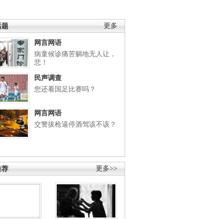
话题
更多
网言网语
病童候诊痛苦躺地无人让，
悲！
民声调查
您还看国足比赛吗？
网言网语
交警拔枪逼停酒驾该不该？
推荐
更多>>