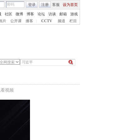
登录
注册
客服
设为首页
城
社区
微博
博客
论坛
访谈
邮箱
游戏
画片
公开课
播客
|
CCTV
频道
栏目
机看视频