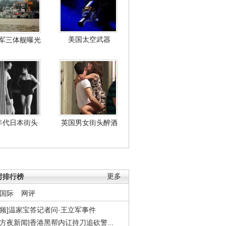
美国太空武器
军三体舰曝光
年代日本街头
英国男女街头醉酒
时排行榜
更多
国际
网评
视频]温家宝答记者问·王立军事件
东方夜新闻]香港黑帮内讧持刀追砍警...