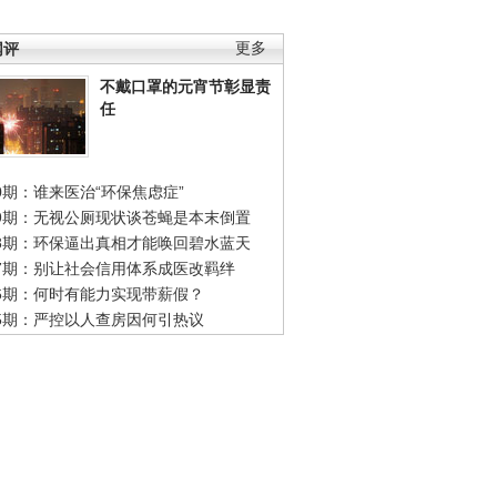
网评
更多
不戴口罩的元宵节彰显责
任
0期：谁来医治“环保焦虑症”
49期：无视公厕现状谈苍蝇是本末倒置
48期：环保逼出真相才能唤回碧水蓝天
47期：别让社会信用体系成医改羁绊
46期：何时有能力实现带薪假？
45期：严控以人查房因何引热议