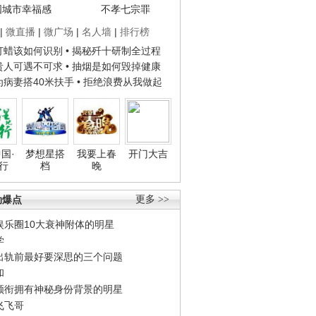
国城市幸福感
不孝七宗罪
|
微直播
|
微广场
|
名人墙
|
排行榜
子打蜡该如何识别
• 揭秘歼十研制全过程
种贵人可遇不可求
• 抽烟是如何毁掉健康
人为病妻搭40米扶手
• 拒绝浪费从我做起
国·
梦想星搭
我要上春
开门大吉
行
档
晚
劲爆点
更多 >>
娱乐圈10大衰神附体的明星
学
出轨前最好要深思的三个问题
和
领衔拥有神秘身份背景的明星
飞飞哥