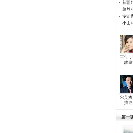
新疆
悠然
专访
小山
王宁：
故事
宋英杰
描述
第一