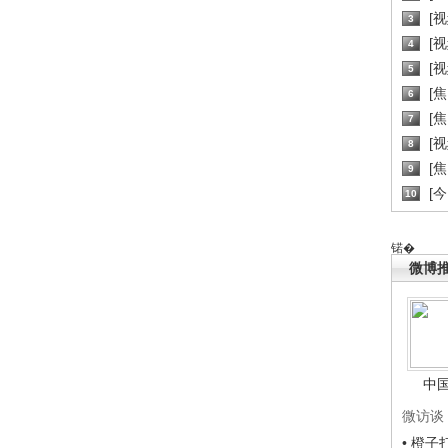
[
3
[
4
[
5
[
6
[焦
7
[
8
[
9
[
10
锘�
微博
中
微访谈
• 橙