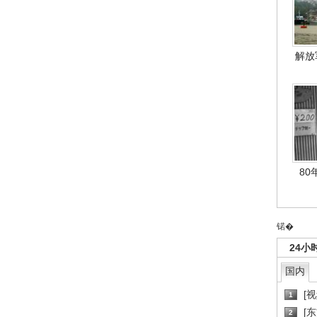
解放
80
锘�
24小
国内
[
1
[
2