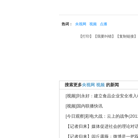
热词：
央视网
视频
点播
【
打印
】【
我要纠错
】【
复制链接
】
搜索更多
央视网
视频
的新闻
[视频]刘永好：建立食品企业安全准入
[视频]国内联播快讯
[今日观察]彩电大战：云上的战争(2012
【记者归来】媒体促进社会的理论对
【记者归来】闾丘露薇：微博是一把