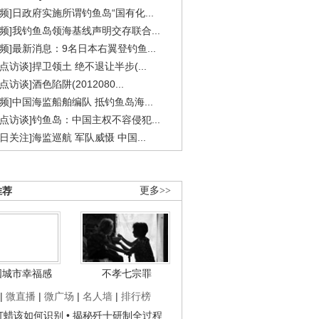
视频]日政府实施所谓钓鱼岛“国有化...
视频]我钓鱼岛领海基线声明交存联合...
视频]最新消息：9名日本右翼登钓鱼...
焦点访谈]捍卫领土 绝不退让半步(...
点访谈]酒色陷阱(2012080...
视频]中国海监船舶编队 抵钓鱼岛海...
焦点访谈]钓鱼岛：中国主权不容侵犯...
今日关注]海监巡航 军队威慑 中国...
推荐
更多>>
国城市幸福感
不孝七宗罪
|
微直播
|
微广场
|
名人墙
|
排行榜
子打蜡该如何识别
• 揭秘歼十研制全过程