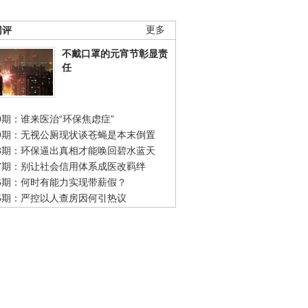
网评
更多
不戴口罩的元宵节彰显责
任
0期：谁来医治“环保焦虑症”
49期：无视公厕现状谈苍蝇是本末倒置
48期：环保逼出真相才能唤回碧水蓝天
47期：别让社会信用体系成医改羁绊
46期：何时有能力实现带薪假？
45期：严控以人查房因何引热议