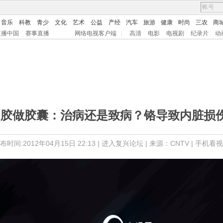
音乐
科教
青少
文化
艺术
公益
产经
汽车
旅游
健康
时尚
三农
商
直播中国
赛事直播
网络电视客户端
|
高清
电影
电视剧
纪录片
动
明胶做胶囊：治病还是致病？铬导致内脏损
布时间:2012年04月15日 22:13 |
进入复兴论坛
| 来源：CNTV |
手机看视