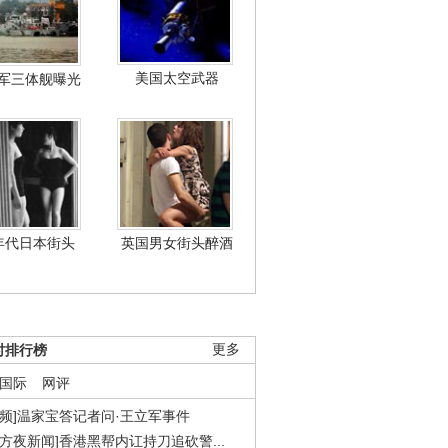
美国太空武器
军三体舰曝光
年代日本街头
英国男女街头醉酒
时排行榜
更多
国际
网评
视频]温家宝答记者问·王立军事件
东方夜新闻]香港黑帮内讧持刀追砍警...