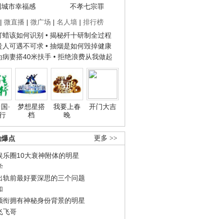
国城市幸福感
不孝七宗罪
|
微直播
|
微广场
|
名人墙
|
排行榜
子打蜡该如何识别
• 揭秘歼十研制全过程
种贵人可遇不可求
• 抽烟是如何毁掉健康
人为病妻搭40米扶手
• 拒绝浪费从我做起
国·
梦想星搭
我要上春
开门大吉
行
档
晚
劲爆点
更多 >>
娱乐圈10大衰神附体的明星
学
出轨前最好要深思的三个问题
和
领衔拥有神秘身份背景的明星
飞飞哥