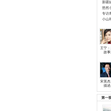
新疆
悠然
专访
小山
王宁：
故事
宋英杰
描述
第一