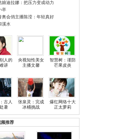
姑娘迪拉娜：把压力变成动力
小卒
青奥会俏主播陈滢：年轻真好
和溪水
别人的
央视知性美女
智慧树：谨防
难讲
主播文馨
芒果皮炎
：古人
张泉灵：完成
爆红网络十大
处暑
冰桶挑战
正太萝莉
视频推荐