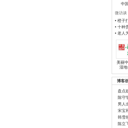
中
微访谈
• 橙
• 十
• 老
美丽中
湿地
博客
盘点
陈守
男人
宋宝
韩雪
陈立