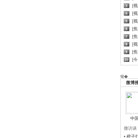
[
3
[
4
[
5
[
6
[焦
7
[
8
[
9
[
10
锘�
微博
中
微访谈
• 橙