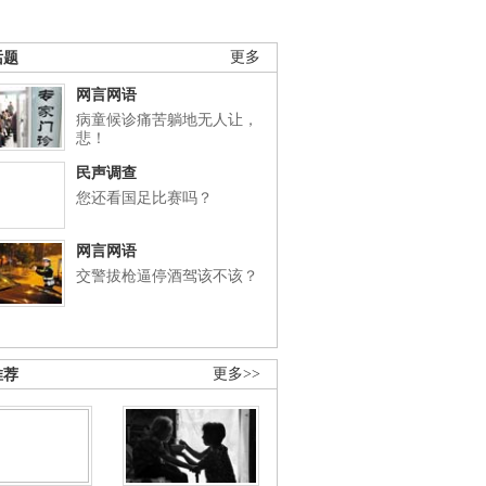
话题
更多
网言网语
病童候诊痛苦躺地无人让，
悲！
民声调查
您还看国足比赛吗？
网言网语
交警拔枪逼停酒驾该不该？
推荐
更多>>