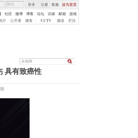
登录
注册
客服
设为首页
城
社区
微博
博客
论坛
访谈
邮箱
游戏
画片
公开课
播客
|
CCTV
频道
栏目
伤 具有致癌性
频