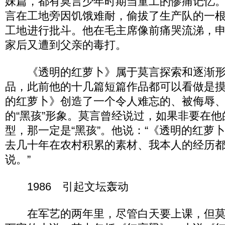
妹篇，都有莫言少年时期当童工的惨痛记忆。1
言在工地旁因饥饿难耐，偷拔了生产队的一
工地进行批斗。他在毛主席像前痛哭流涕，
家后又遭到父亲的毒打。
《透明的红萝卜》属于莫言探索和逐渐形
品，此前他的十几篇短篇作品都可以看做是
的红萝卜》创造了一个令人难忘的、被侮辱
的“黑孩”形象。莫言曾经说过，如果非要在
型，那一定是“黑孩”。他说：“《透明的红萝
去几十年在农村积累的素材、我本人的经历
说。”
1986 引起文坛轰动
在军艺的两年里，尽管白天要上课，但莫言