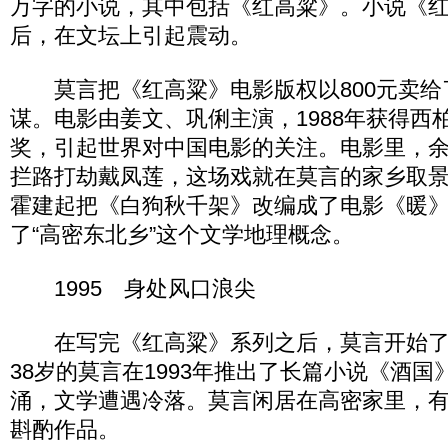
万字的小说，其中包括《红高粱》。小说《红高
后，在文坛上引起震动。
莫言把《红高粱》电影版权以800元卖给
谋。电影由姜文、巩俐主演，1988年获得西
奖，引起世界对中国电影的关注。电影里，
拦路打劫戴凤莲，这场戏就在莫言的家乡取
霍建起把《白狗秋千架》改编成了电影《暖
了“高密东北乡”这个文学地理概念。
1995 身处风口浪尖
在写完《红高粱》系列之后，莫言开始了
38岁的莫言在1993年推出了长篇小说《酒
涌，文学遭遇冷落。莫言闲居在高密家里，
斟酌作品。