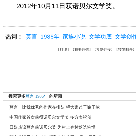
2012年10月11日获诺贝尔文学奖。
热词：
莫言
1986年
家族小说
文学功底
文学创
【
打印
】【
我要纠错
】【
复制链接
】【
转发邮件
搜索更多
莫言
1986年
的新闻
莫言：比我优秀的作家在排队 望大家该干嘛干嘛
中国作家首次获得诺贝尔文学奖 多方表祝贺
日媒热议莫言获诺贝尔奖 为村上春树落选惋惜