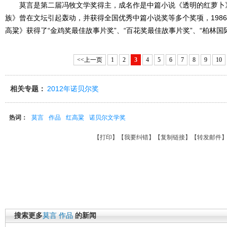
莫言是第二届冯牧文学奖得主，成名作是中篇小说《透明的红萝卜
族》曾在文坛引起轰动，并获得全国优秀中篇小说奖等多个奖项，198
高粱》获得了“金鸡奖最佳故事片奖”、“百花奖最佳故事片奖”、“柏林国
<<上一页
1
2
3
4
5
6
7
8
9
10
相关专题：
2012年诺贝尔奖
热词：
莫言
作品
红高粱
诺贝尔文学奖
【
打印
】【
我要纠错
】【
复制链接
】【
转发邮件
搜索更多
莫言
作品
的新闻