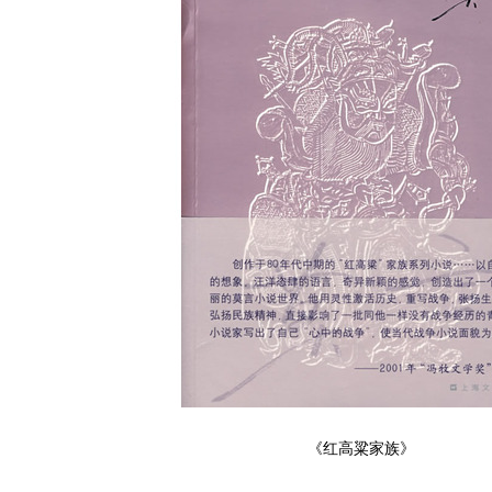
《红高粱家族》