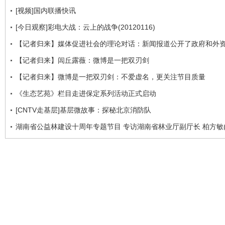
[视频]国内联播快讯
[今日观察]彩电大战：云上的战争(20120116)
【记者归来】媒体促进社会的理论对话：新闻报道公开了政府和外
【记者归来】闾丘露薇：微博是一把双刃剑
【记者归来】微博是一把双刃剑：不爱虚名，更关注节目质量
《生态艺苑》栏目走进保定系列活动正式启动
[CNTV走基层]基层微故事：探秘北京消防队
湖南省公益林建设十周年专题节目 专访湖南省林业厅副厅长 柏方敏(