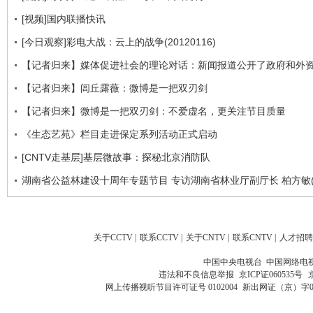
[视频]国内联播快讯
[今日观察]彩电大战：云上的战争(20120116)
【记者归来】媒体促进社会的理论对话：新闻报道公开了政府和外
【记者归来】闾丘露薇：微博是一把双刃剑
【记者归来】微博是一把双刃剑：不爱虚名，更关注节目质量
《生态艺苑》栏目走进保定系列活动正式启动
[CNTV走基层]基层微故事：探秘北京消防队
湖南省公益林建设十周年专题节目 专访湖南省林业厅副厅长 柏方敏(
关于CCTV
|
联系CCTV
|
关于CNTV
|
联系CNTV
|
人才招聘
中国中央电视台 中国网络电
违法和不良信息举报
京ICP证060535号
网上传播视听节目许可证号 0102004
新出网证（京）字0