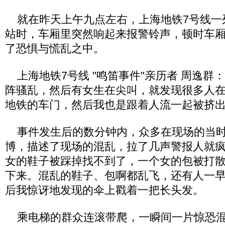
就在昨天上午九点左右，上海地铁7号线一
站时，车厢里突然响起来报警铃声，顿时车
了恐惧与慌乱之中。
上海地铁7号线 "鸣笛事件"亲历者 周逸群
阵骚乱，然后有女生在尖叫，就发现很多人
地铁的车门，然后我也是跟着人流一起被挤
事件发生后的数分钟内，众多在现场的当时
博，描述了现场的混乱，拉了几声警报人就
女的鞋子被踩掉找不到了，一个女的包被打
下来。混乱的鞋子、包啊都乱飞，还有人一
后我惊讶地发现的伞上戳着一把长头发。
乘电梯的群众连滚带爬，一瞬间一片惊恐混