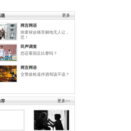
话题
更多
网言网语
病童候诊痛苦躺地无人让，
悲！
民声调查
您还看国足比赛吗？
网言网语
交警拔枪逼停酒驾该不该？
推荐
更多>>