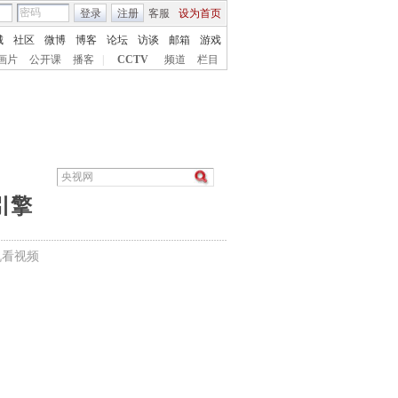
登录
注册
客服
设为首页
城
社区
微博
博客
论坛
访谈
邮箱
游戏
画片
公开课
播客
|
CCTV
频道
栏目
引擎
机看视频