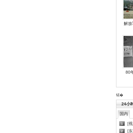
解放
80
锘�
24小
国内
[
1
[
2