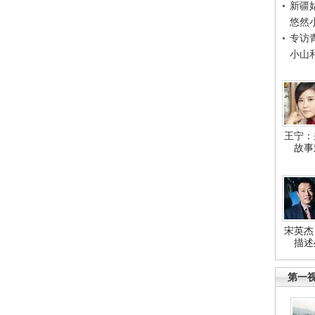
新疆
悠然
专访
小山
王宁：
故事
宋英杰
描述
第一