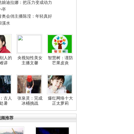
姑娘迪拉娜：把压力变成动力
小卒
青奥会俏主播陈滢：年轻真好
和溪水
别人的
央视知性美女
智慧树：谨防
难讲
主播文馨
芒果皮炎
：古人
张泉灵：完成
爆红网络十大
处暑
冰桶挑战
正太萝莉
视频推荐