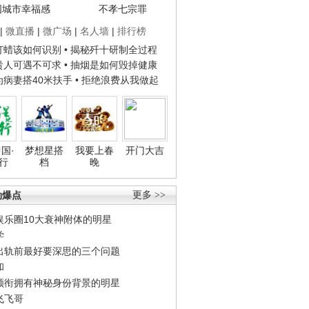
国城市幸福感
不孝七宗罪
|
微直播
|
微广场
|
名人墙
|
排行榜
子打蜡该如何识别
• 揭秘歼十研制全过程
种贵人可遇不可求
• 抽烟是如何毁掉健康
人为病妻搭40米扶手
• 拒绝浪费从我做起
国·
梦想星搭
我要上春
开门大吉
行
档
晚
劲爆点
更多 >>
娱乐圈10大衰神附体的明星
学
出轨前最好要深思的三个问题
和
领衔拥有神秘身份背景的明星
飞飞哥