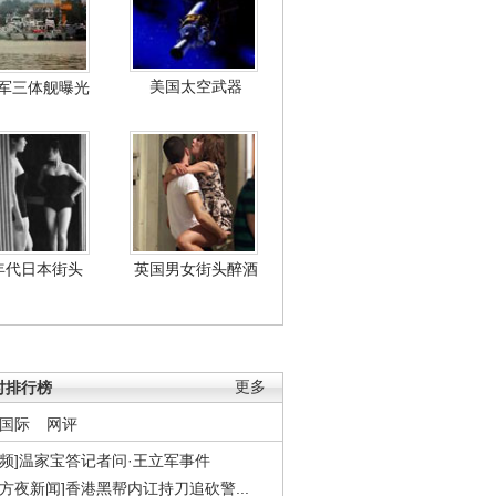
美国太空武器
军三体舰曝光
年代日本街头
英国男女街头醉酒
时排行榜
更多
国际
网评
视频]温家宝答记者问·王立军事件
东方夜新闻]香港黑帮内讧持刀追砍警...