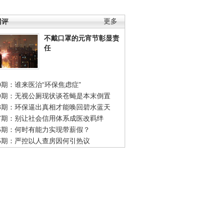
网评
更多
不戴口罩的元宵节彰显责
任
0期：谁来医治“环保焦虑症”
49期：无视公厕现状谈苍蝇是本末倒置
48期：环保逼出真相才能唤回碧水蓝天
47期：别让社会信用体系成医改羁绊
46期：何时有能力实现带薪假？
45期：严控以人查房因何引热议