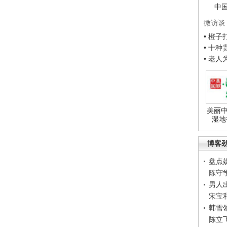
中
微访谈
• 橙
• 十
• 老
美丽中
湿地
博客
盘点
陈守
男人
宋宝
韩雪
陈立