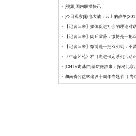
[视频]国内联播快讯
[今日观察]彩电大战：云上的战争(2012
【记者归来】媒体促进社会的理论对
【记者归来】闾丘露薇：微博是一把
【记者归来】微博是一把双刃剑：不
《生态艺苑》栏目走进保定系列活动
[CNTV走基层]基层微故事：探秘北京
湖南省公益林建设十周年专题节目 专访