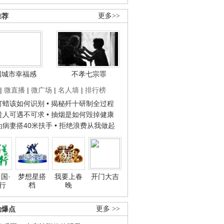
推荐
更多>>
国城市幸福感
不孝七宗罪
|
微直播
|
微广场
|
名人墙
|
排行榜
子打蜡该如何识别
• 揭秘歼十研制全过程
种贵人可遇不可求
• 抽烟是如何毁掉健康
人为病妻搭40米扶手
• 拒绝浪费从我做起
国·
梦想星搭
我要上春
开门大吉
行
档
晚
劲爆点
更多 >>