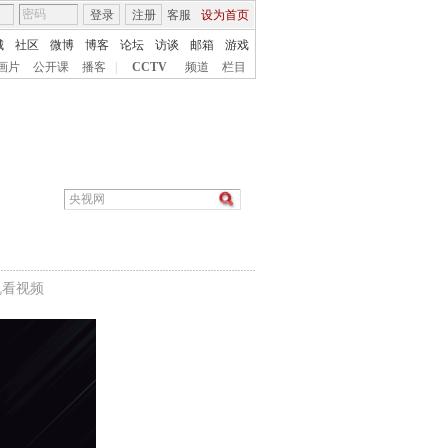
登录
注册
客服
设为首页
城
社区
微博
博客
论坛
访谈
邮箱
游戏
画片
公开课
播客
|
CCTV
频道
栏目
机看视频