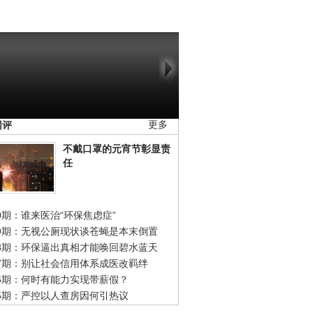
网评
更多
不戴口罩的元宵节彰显责
任
0期：谁来医治“环保焦虑症”
49期：无视公厕现状谈苍蝇是本末倒置
48期：环保逼出真相才能唤回碧水蓝天
47期：别让社会信用体系成医改羁绊
46期：何时有能力实现带薪假？
45期：严控以人查房因何引热议