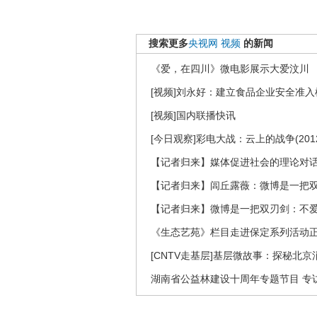
搜索更多
央视网
视频
的新闻
《爱，在四川》微电影展示大爱汶川
[视频]刘永好：建立食品企业安全准入
[视频]国内联播快讯
[今日观察]彩电大战：云上的战争(2012
【记者归来】媒体促进社会的理论对
【记者归来】闾丘露薇：微博是一把
【记者归来】微博是一把双刃剑：不
《生态艺苑》栏目走进保定系列活动
[CNTV走基层]基层微故事：探秘北京
湖南省公益林建设十周年专题节目 专访