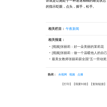
讲就是让她处于一种迷迷糊糊的睡觉状态
的指示眨眼，点头，握手，松手。
相关栏目：
午夜新闻
相关报道：
[视频]张丽莉：好一朵美丽的茉莉花
[视频]张丽莉：做一个温暖他人的自
最美女教师张丽莉获全国“五一劳动奖
热词：
央视网
视频
点播
【
打印
】【
我要纠错
】【
复制链接
】