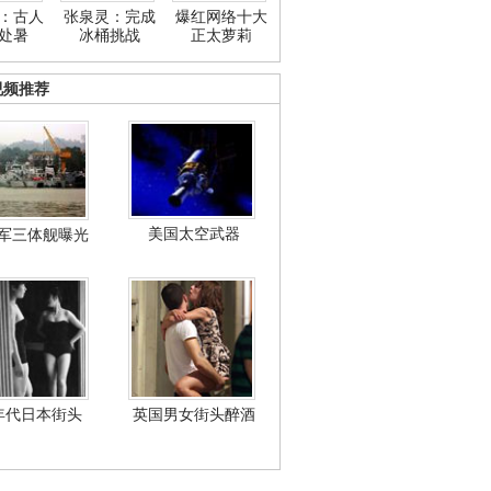
：古人
张泉灵：完成
爆红网络十大
处暑
冰桶挑战
正太萝莉
视频推荐
美国太空武器
军三体舰曝光
年代日本街头
英国男女街头醉酒