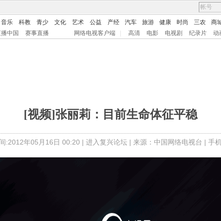
音乐
科教
青少
文化
艺术
公益
产经
汽车
旅游
健康
时尚
三农
商
直播中国
赛事直播
网络电视客户端
|
高清
电影
电视剧
纪录片
动
[视频]张丽莉：目前生命体征平稳
:2012年05月16日 00:20 |
进入复兴论坛
| 来源：中国网络电视台 |
手