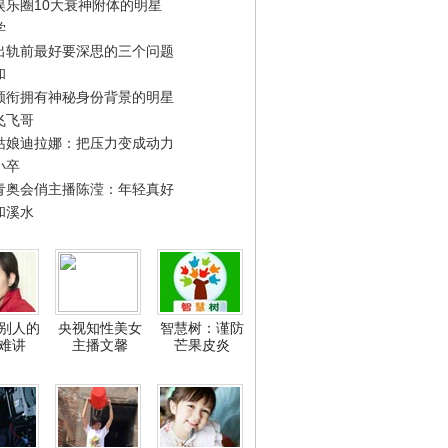
娱乐圈10大衰神附体的明星
学
出轨前最好要深思的三个问题
和
领衔拥有神秘身份背景的明星
飞飞哥
姑娘迪拉娜：把压力变成动力
小卒
青奥会俏主播陈滢：年轻真好
和溪水
别人的
央视知性美女
智慧树：谨防
难讲
主播文馨
芒果皮炎