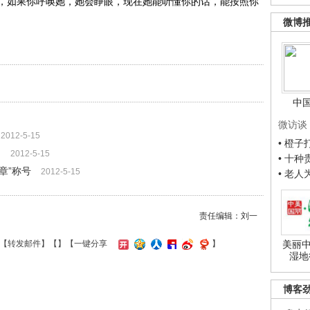
，如果你呼唤她，她会睁眼，现在她能听懂你的话，能按照你
微博
中
微访谈
2012-5-15
• 橙
己
2012-5-15
• 十
章”称号
2012-5-15
• 老
责任编辑：刘一
美丽中
【
转发邮件
】【
】
【一键分享
】
湿地
博客