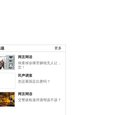
话题
更多
网言网语
病童候诊痛苦躺地无人让，
悲！
民声调查
您还看国足比赛吗？
网言网语
交警拔枪逼停酒驾该不该？