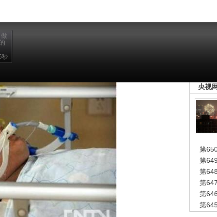
：做
的
6秒
锘�
央视
第65
第6
第6
第6
第6
第6