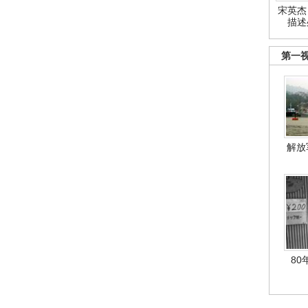
宋英杰
描述
第一
解放
80