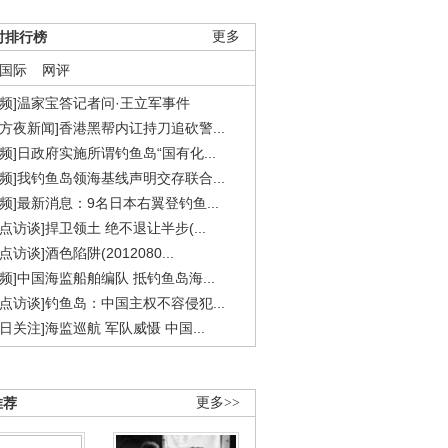
时排行榜
更多
国际
网评
视频]温家宝答记者问·王立军事件
东方夜新闻]香港黑帮内讧持刀追砍警...
视频]日政府实施所谓钓鱼岛“国有化...
视频]我钓鱼岛领海基线声明交存联合...
视频]最新消息：9名日本右翼登钓鱼...
焦点访谈]捍卫领土 绝不退让半步(...
点访谈]酒色陷阱(2012080...
视频]中国海监船舶编队 抵钓鱼岛海...
焦点访谈]钓鱼岛：中国主权不容侵犯...
今日关注]海监巡航 军队威慑 中国...
推荐
更多>>