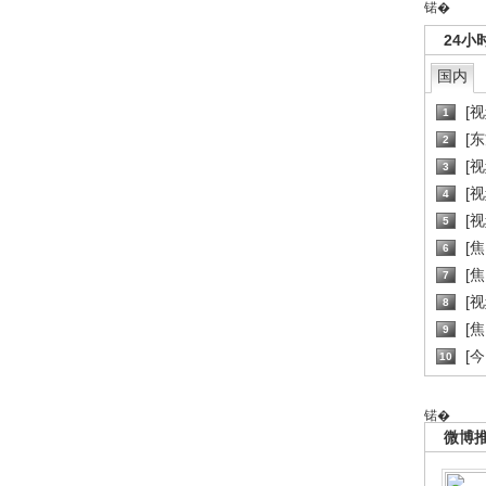
锘�
24小
国内
[
1
[
2
[
3
[
4
[
5
[
6
[焦
7
[
8
[
9
[
10
锘�
微博