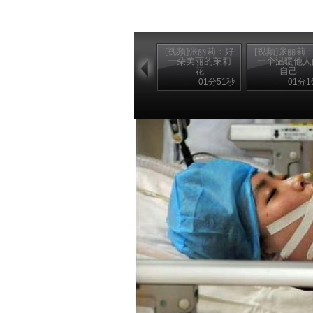
[视频]张丽莉：好
[视频]张丽莉
一朵美丽的茉莉
一个温暖他人
花
自己
01分51秒
01分1