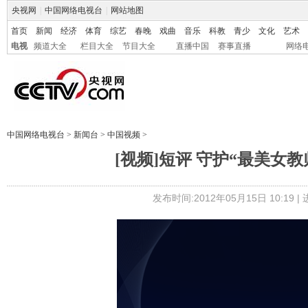
央视网
|
中国网络电视台
|
网站地图
首页
新闻
经济
体育
综艺
春晚
戏曲
音乐
科教
青少
文化
艺术
电视
频道大全
栏目大全
节目大全
直播中国
赛事直播
网络
中国网络电视台
>
新闻台
>
中国视频
>
[视频]短评 守护“最美女
发布时间:2012年05月15日 10:19 |