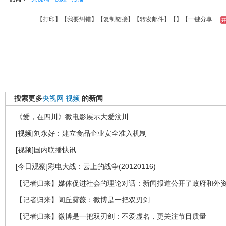
【
打印
】【
我要纠错
】【
复制链接
】【
转发邮件
】【
】
【一键分享
搜索更多
央视网
视频
的新闻
《爱，在四川》微电影展示大爱汶川
[视频]刘永好：建立食品企业安全准入机制
[视频]国内联播快讯
[今日观察]彩电大战：云上的战争(20120116)
【记者归来】媒体促进社会的理论对话：新闻报道公开了政府和外
【记者归来】闾丘露薇：微博是一把双刃剑
【记者归来】微博是一把双刃剑：不爱虚名，更关注节目质量