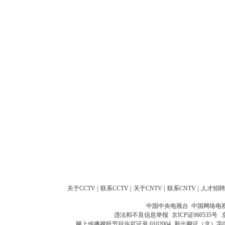
关于CCTV
|
联系CCTV
|
关于CNTV
|
联系CNTV
|
人才招聘
中国中央电视台 中国网络电
违法和不良信息举报
京ICP证060535号
网上传播视听节目许可证号 0102004
新出网证（京）字0