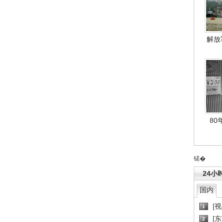
解放
80
锘�
24小
国内
[
1
[
2