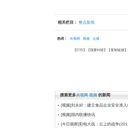
相关栏目：
整点新闻
热词：
央视网
视频
点播
【
打印
】【
我要纠错
】【
复制链接
】
搜索更多
央视网
视频
的新闻
[视频]刘永好：建立食品企业安全准入
[视频]国内联播快讯
[今日观察]彩电大战：云上的战争(2012