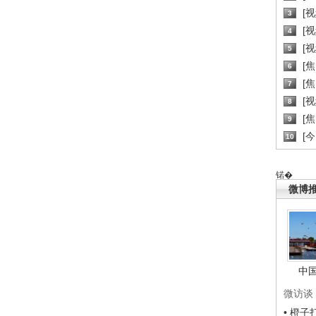
[
3
[
4
[
5
[
6
[焦
7
[
8
[
9
[
10
锘�
微博
中
微访谈
• 橙