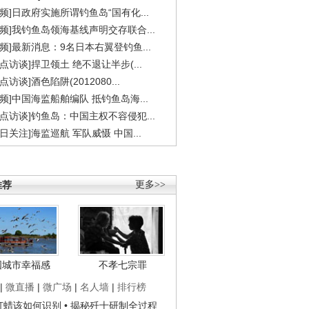
视频]日政府实施所谓钓鱼岛“国有化...
视频]我钓鱼岛领海基线声明交存联合...
视频]最新消息：9名日本右翼登钓鱼...
焦点访谈]捍卫领土 绝不退让半步(...
点访谈]酒色陷阱(2012080...
视频]中国海监船舶编队 抵钓鱼岛海...
焦点访谈]钓鱼岛：中国主权不容侵犯...
今日关注]海监巡航 军队威慑 中国...
推荐
更多>>
国城市幸福感
不孝七宗罪
|
微直播
|
微广场
|
名人墙
|
排行榜
子打蜡该如何识别
• 揭秘歼十研制全过程