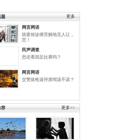
话题
更多
网言网语
病童候诊痛苦躺地无人让，
悲！
民声调查
您还看国足比赛吗？
网言网语
交警拔枪逼停酒驾该不该？
推荐
更多>>