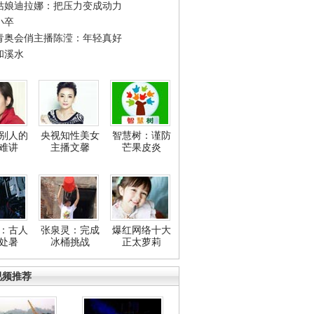
姑娘迪拉娜：把压力变成动力
小卒
青奥会俏主播陈滢：年轻真好
和溪水
别人的
央视知性美女
智慧树：谨防
难讲
主播文馨
芒果皮炎
：古人
张泉灵：完成
爆红网络十大
处暑
冰桶挑战
正太萝莉
视频推荐