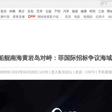
音乐
科教
青少
文化
艺术
公益
产经
汽车
旅游
健康
时尚
三农
商
直播中国
赛事直播
网络电视客户端
|
高清
电影
电视剧
纪录片
动
菲船舰南海黄岩岛对峙：菲国际招标争议海
布时间:2012年04月28日 14:09 |
进入复兴论坛
| 来源：CNTV |
手机看视