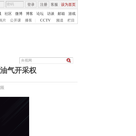
登录
注册
客服
设为首页
城
社区
微博
博客
论坛
访谈
邮箱
游戏
画片
公开课
播客
|
CCTV
频道
栏目
域油气开采权
频