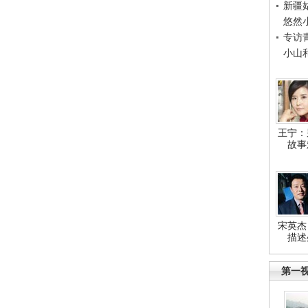
新疆
悠然
专访
小山
王宁：
故事
宋英杰
描述
第一