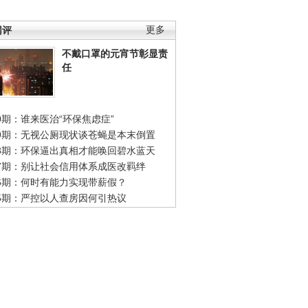
网评
更多
不戴口罩的元宵节彰显责
任
0期：谁来医治“环保焦虑症”
49期：无视公厕现状谈苍蝇是本末倒置
48期：环保逼出真相才能唤回碧水蓝天
47期：别让社会信用体系成医改羁绊
46期：何时有能力实现带薪假？
45期：严控以人查房因何引热议