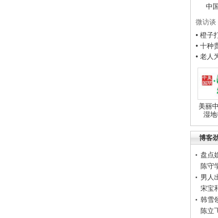
中
微访谈
• 橙
• 十
• 老
美丽中
湿地
博客
盘点
陈守
男人
宋宝
韩雪
陈立