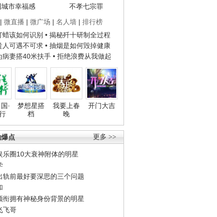
国城市幸福感
不孝七宗罪
|
微直播
|
微广场
|
名人墙
|
排行榜
子打蜡该如何识别
• 揭秘歼十研制全过程
种贵人可遇不可求
• 抽烟是如何毁掉健康
人为病妻搭40米扶手
• 拒绝浪费从我做起
国·
梦想星搭
我要上春
开门大吉
行
档
晚
劲爆点
更多 >>
娱乐圈10大衰神附体的明星
学
出轨前最好要深思的三个问题
和
领衔拥有神秘身份背景的明星
飞飞哥