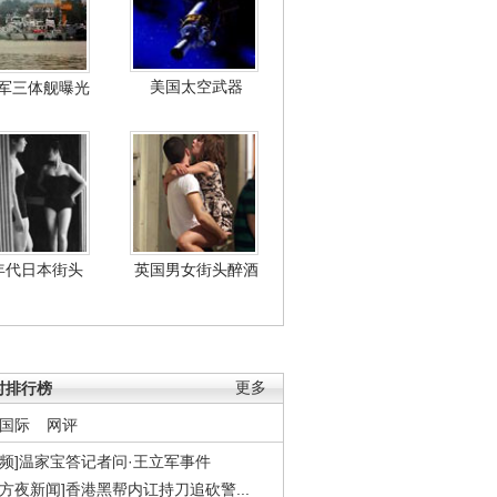
美国太空武器
军三体舰曝光
年代日本街头
英国男女街头醉酒
时排行榜
更多
国际
网评
视频]温家宝答记者问·王立军事件
东方夜新闻]香港黑帮内讧持刀追砍警...