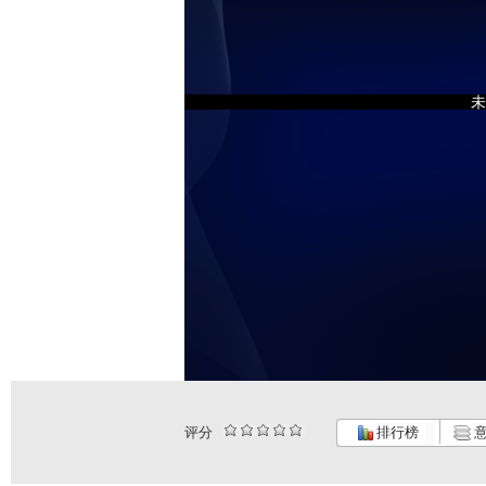
未
评分
排行榜
意