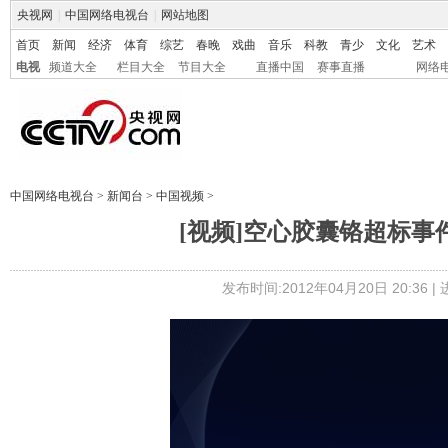
央视网
|
中国网络电视台
|
网站地图
首页
新闻
经济
体育
综艺
春晚
戏曲
音乐
科教
青少
文化
艺术
电视
频道大全
栏目大全
节目大全
直播中国
赛事直播
网络
中国网络电视台
>
新闻台
>
中国视频
>
[视频]空心胶囊铬超标事
发布时间:2012年04月20日 20:36 |