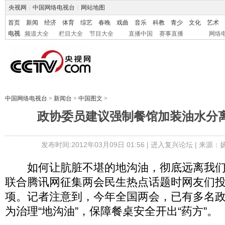
央视网
|
中国网络电视台
|
网站地图
首页
新闻
经济
体育
综艺
春晚
戏曲
音乐
科教
青少
文化
艺术
电视
频道大全
栏目大全
节目大全
直播中国
赛事直播
网络
中国网络电视台
>
新闻台
>
中国图文
>
政协委员建议强制餐馆加装油水分离
发布时间:2012年03月09日 01:56 |
进入复兴论坛
| 来源：
如何让肮脏不堪的地沟油，彻底远离我们
联合腾讯网征集两会民生热点话题时网友们
项。记者注意到，今年全国两会，已有多名
为治理“地沟油”，保障餐桌安全开出“药方”。