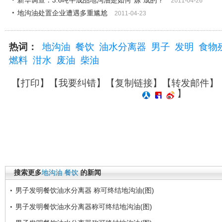
新华调查：3.6吨半成品地沟油是如何“炼”成的？
2011-04-26
地沟油处置企业遭遇多重尴尬
2011-04-23
热词：
地沟油
餐饮
油水分离器
男子
发明
食物
燃料
泔水
废油
柴油
【
打印
】【
我要纠错
】【
复制链接
】【
转发邮件
】
】
搜索更多
地沟油
餐饮
的新闻
男子发明餐饮油水分离器 称可终结地沟油(图)
男子发明餐饮油水分离器称可终结地沟油(图)