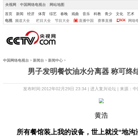
央视网
|
中国网络电视台
|
网站地图
首页
新闻
经济
体育
综艺
春晚
戏曲
音乐
科教
青少
文化
艺术
电视
频道大全
栏目大全
节目大全
直播中国
赛事直播
网络
中国网络电视台
>
新闻台
>
新闻中心
>
男子发明餐饮油水分离器 称可终结
发布时间:2012年02月29日 23:34 |
进入复兴论坛
| 来源：中
黄浩
所有餐馆装上我的设备，世上就没“地沟