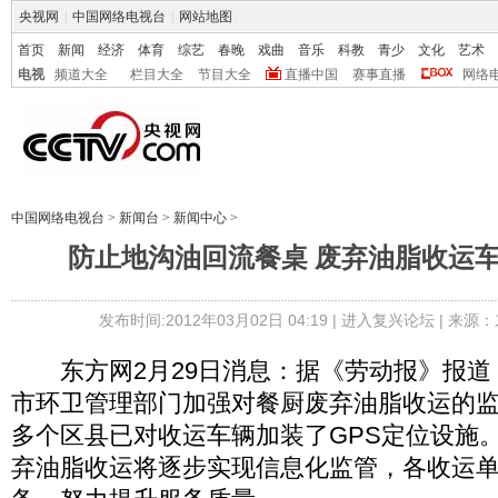
央视网
|
中国网络电视台
|
网站地图
首页
新闻
经济
体育
综艺
春晚
戏曲
音乐
科教
青少
文化
艺术
电视
频道大全
栏目大全
节目大全
直播中国
赛事直播
网络
中国网络电视台
>
新闻台
>
新闻中心
>
防止地沟油回流餐桌 废弃油脂收运车
发布时间:2012年03月02日 04:19 |
进入复兴论坛
| 来源：
东方网2月29日消息：据《劳动报》报道
市环卫管理部门加强对餐厨废弃油脂收运的
多个区县已对收运车辆加装了GPS定位设施
弃油脂收运将逐步实现信息化监管，各收运