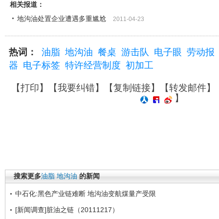
相关报道：
地沟油处置企业遭遇多重尴尬
2011-04-23
热词：
油脂
地沟油
餐桌
游击队
电子眼
劳动报
器
电子标签
特许经营制度
初加工
【
打印
】【
我要纠错
】【
复制链接
】【
转发邮件
】
】
搜索更多
油脂
地沟油
的新闻
中石化:黑色产业链难断 地沟油变航煤量产受限
[新闻调查]脏油之链（20111217）