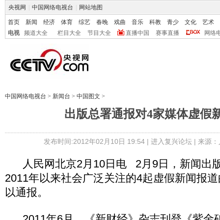
央视网
|
中国网络电视台
|
网站地图
首页
新闻
经济
体育
综艺
春晚
戏曲
音乐
科教
青少
文化
艺术
电视
频道大全
栏目大全
节目大全
直播中国
赛事直播
网络
中国网络电视台
>
新闻台
>
中国图文
>
出版总署通报对4家媒体虚假
发布时间:2012年02月10日 19:54 |
进入复兴论坛
| 来源：
人民网北京2月10日电 2月9日，新闻出
2011年以来社会广泛关注的4起虚假新闻报
以通报。
2011年6月，《新财经》杂志刊登《紫金