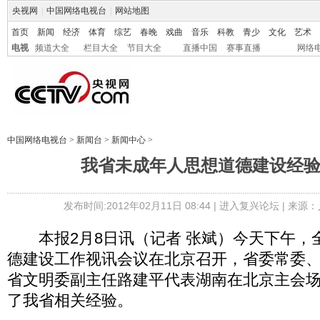
央视网
|
中国网络电视台
|
网站地图
首页
新闻
经济
体育
综艺
春晚
戏曲
音乐
科教
青少
文化
艺术
电视
频道大全
栏目大全
节目大全
直播中国
赛事直播
网络
中国网络电视台
>
新闻台
>
新闻中心
>
我省未成年人思想道德建设经
发布时间:2012年02月11日 08:44 |
进入复兴论坛
| 来源：
本报2月8日讯（记者 张斌）今天下午，
德建设工作视讯会议在北京召开，省委常委
省文明委副主任路建平代表湖南在北京主会
了我省相关经验。