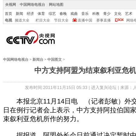
央视网
|
中国网络电视台
|
网站地图
首页
新闻
经济
体育
综艺
春晚
戏曲
音乐
科教
青少
文化
艺术
电视
频道大全
栏目大全
节目大全
直播中国
赛事直播
网络
中国网络电视台
>
新闻台
>
中国图文
>
中方支持阿盟为结束叙利亚危
发布时间:2011年11月15日 05:33 |
进入复兴论坛
| 来源：
本报北京11月14日电 （记者彭敏）外交
日在例行记者会上表示，中方支持阿拉伯国
束叙利亚危机所作的努力。
据报道，阿盟外长会日前通过决定暂时中