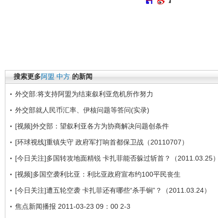
搜索更多
阿盟
中方
的新闻
外交部:将支持阿盟为结束叙利亚危机所作努力
外交部就人民币汇率、伊核问题等答问(实录)
[视频]外交部：望叙利亚各方为协商解决问题创条件
[环球视线]重镇失守 政府军打响首都保卫战（20110707）
[今日关注]多国转攻地面精锐 卡扎菲能否躲过斩首？（2011.03.25
[视频]多国空袭利比亚：利比亚政府宣布约100平民丧生
[今日关注]遭五轮空袭 卡扎菲还有哪些“杀手锏”？（2011.03.24）
焦点新闻播报 2011-03-23 09：00 2-3