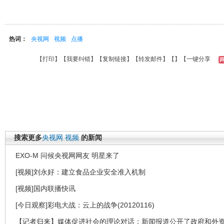
热词：
央视网
视频
点播
【
打印
】【
我要纠错
】【
复制链接
】【
转发邮件
】【
】
【一键分享
搜索更多
央视网
视频
的新闻
EXO-M 问候央视网网友 明星来了
[视频]刘永好：建立食品企业安全准入机制
[视频]国内联播快讯
[今日观察]彩电大战：云上的战争(20120116)
【记者归来】媒体促进社会的理论对话：新闻报道公开了政府和外