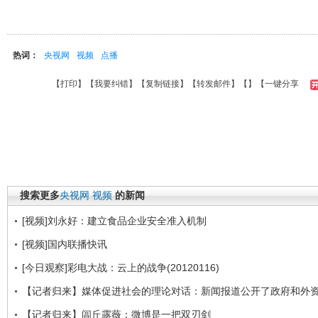
热词：
央视网
视频
点播
【
打印
】【
我要纠错
】【
复制链接
】【
转发邮件
】【
】
【一键分享
搜索更多
央视网
视频
的新闻
[视频]刘永好：建立食品企业安全准入机制
[视频]国内联播快讯
[今日观察]彩电大战：云上的战争(20120116)
【记者归来】媒体促进社会的理论对话：新闻报道公开了政府和外
【记者归来】闾丘露薇：微博是一把双刃剑