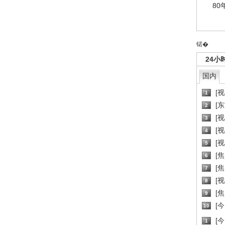
80
锘�
24小
国内
[
1
[
2
[
3
[
4
[
5
[
6
[焦
7
[
8
[
9
[
10
[
1