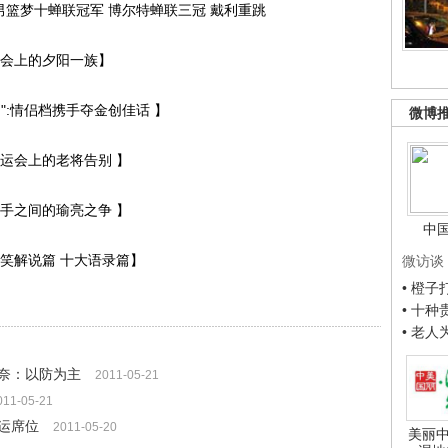
篮梦十蝉联冠军 博尔特蝉联三冠 戴利重跳
会上的夕阳一族】
:情侣档携手夺金创佳话 】
微博
运会上的老将告别 】
手之间的瑜亮之争 】
中
笑解说篇 十大语录篇】
微访谈
• 橙
• 十
• 老
奈：以防为主
2011-05-21
011-05-21
运席位
2011-05-20
美丽中