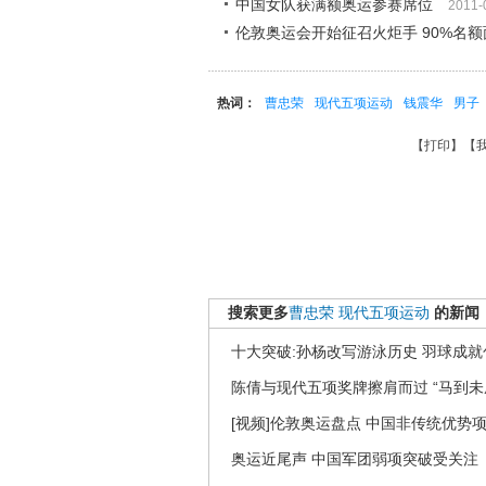
中国女队获满额奥运参赛席位
2011-
伦敦奥运会开始征召火炬手 90%名
热词：
曹忠荣
现代五项运动
钱震华
男子
【
打印
】【
搜索更多
曹忠荣
现代五项运动
的新闻
十大突破:孙杨改写游泳历史 羽球成
陈倩与现代五项奖牌擦肩而过 “马到未
[视频]伦敦奥运盘点 中国非传统优势
奥运近尾声 中国军团弱项突破受关注