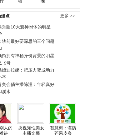
行
档
晚
劲爆点
更多 >>
娱乐圈10大衰神附体的明星
学
出轨前最好要深思的三个问题
和
领衔拥有神秘身份背景的明星
飞飞哥
姑娘迪拉娜：把压力变成动力
小卒
青奥会俏主播陈滢：年轻真好
和溪水
别人的
央视知性美女
智慧树：谨防
难讲
主播文馨
芒果皮炎