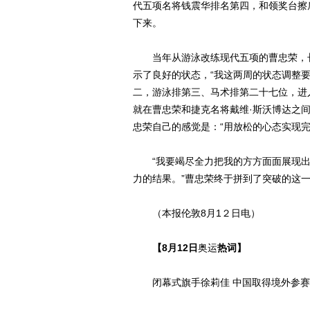
代五项名将钱震华排名第四，和领奖台擦
下来。
当年从游泳改练现代五项的曹忠荣，长
示了良好的状态，“我这两周的状态调整要
二，游泳排第三、马术排第二十七位，进
就在曹忠荣和捷克名将戴维·斯沃博达之间
忠荣自己的感觉是：“用放松的心态实现完
“我要竭尽全力把我的方方面面展现出
力的结果。”曹忠荣终于拼到了突破的这
（本报伦敦8月1２日电）
【8月12日
奥运
热词】
闭幕式旗手徐莉佳 中国取得境外参赛最