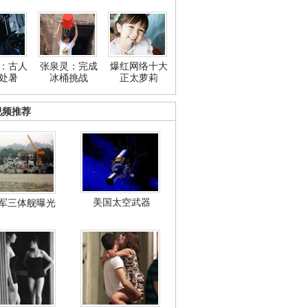
：古人
张泉灵：完成
爆红网络十大
处暑
冰桶挑战
正太萝莉
视频推荐
美国太空武器
军三体舰曝光