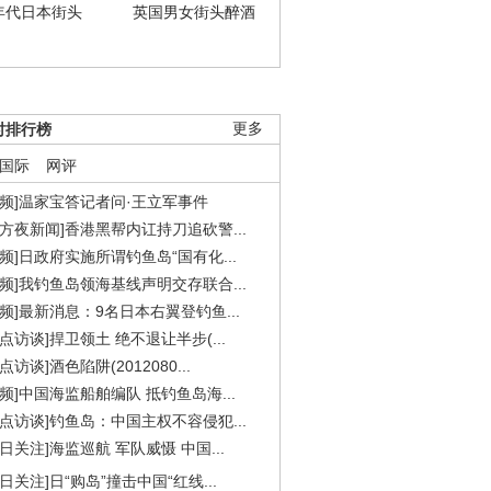
年代日本街头
英国男女街头醉酒
时排行榜
更多
国际
网评
视频]温家宝答记者问·王立军事件
东方夜新闻]香港黑帮内讧持刀追砍警...
视频]日政府实施所谓钓鱼岛“国有化...
视频]我钓鱼岛领海基线声明交存联合...
视频]最新消息：9名日本右翼登钓鱼...
焦点访谈]捍卫领土 绝不退让半步(...
点访谈]酒色陷阱(2012080...
视频]中国海监船舶编队 抵钓鱼岛海...
焦点访谈]钓鱼岛：中国主权不容侵犯...
今日关注]海监巡航 军队威慑 中国...
今日关注]日“购岛”撞击中国“红线...