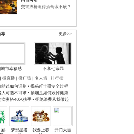
交警拔枪逼停酒驾该不该？
推荐
更多>>
国城市幸福感
不孝七宗罪
|
微直播
|
微广场
|
名人墙
|
排行榜
子打蜡该如何识别
• 揭秘歼十研制全过程
种贵人可遇不可求
• 抽烟是如何毁掉健康
人为病妻搭40米扶手
• 拒绝浪费从我做起
国·
梦想星搭
我要上春
开门大吉