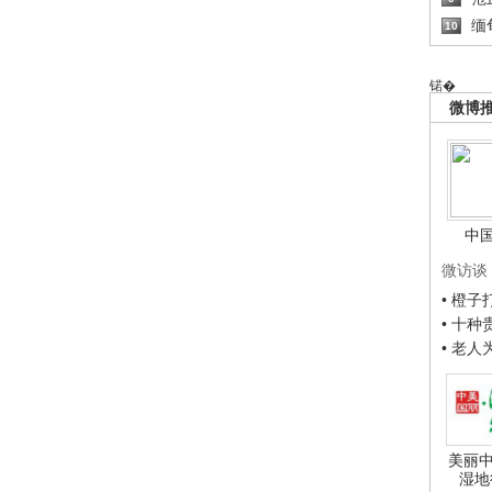
缅
10
锘�
微博
中
微访谈
• 橙
• 十
• 老
美丽中
湿地