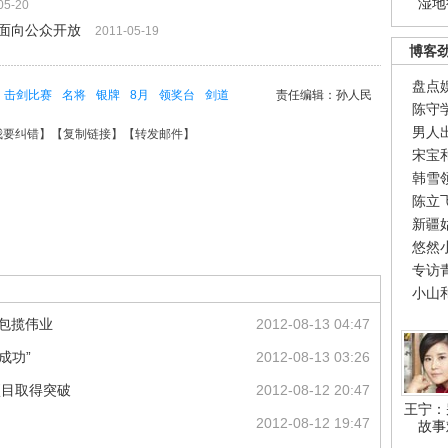
湿地
05-20
额面向公众开放
2011-05-19
博客
盘点
击剑比赛
名将
银牌
8月
领奖台
剑道
责任编辑：孙人民
陈守
男人
我要纠错
】【
复制链接
】【
转发邮件
】
宋宝
韩雪
陈立
新疆
悠然
专访
小山
就包揽伟业
2012-08-13 04:47
成功”
2012-08-13 03:26
项目取得突破
2012-08-12 20:47
王宁：
2012-08-12 19:47
故事