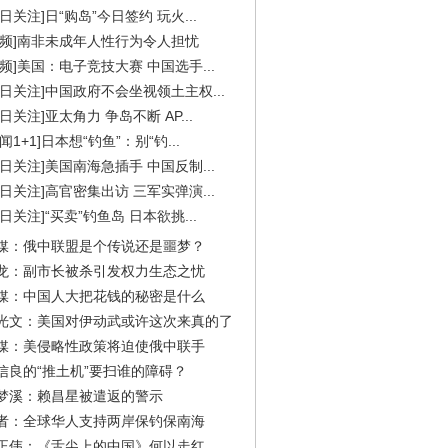
今日关注]日“购岛”今日签约 玩火...
视频]南非未成年人性行为令人担忧
视频]美国：电子竞技大赛 中国选手...
今日关注]中国政府不会坐视领土主权...
今日关注]亚太角力 争岛不断 AP...
闻1+1]日本想“钓鱼”：别“钓...
今日关注]美国南海急插手 中国反制...
今日关注]高官密集出访 三军实弹演...
今日关注]“买卖”钓鱼岛 日本欲挑...
媒：俄中联盟是个传说还是噩梦？
龙：副市长被杀引发权力生态之忧
媒：中国人大把花钱的秘密是什么
光文：美国对伊动武或许这次来真的了
媒：美侵略性政策将迫使俄中联手
信良的“推土机”要扫谁的障碍？
梦溪：赖昌星被遣返的警示
者：全球华人支持两岸保钓保南海
正伟：《舌尖上的中国》何以走红