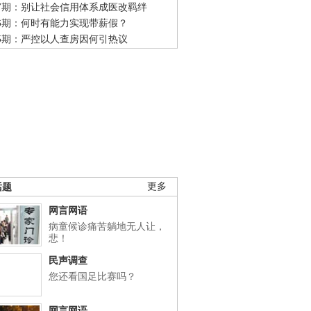
47期：别让社会信用体系成医改羁绊
46期：何时有能力实现带薪假？
45期：严控以人查房因何引热议
话题
更多
网言网语
病童候诊痛苦躺地无人让，
悲！
民声调查
您还看国足比赛吗？
网言网语