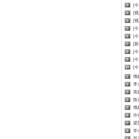
[
2
[
3
[
4
[
5
[
6
[新
7
[
8
[
9
[
10
俄
1
李
2
英
3
陈
4
俄
5
许
6
梁
7
学
8
范
9