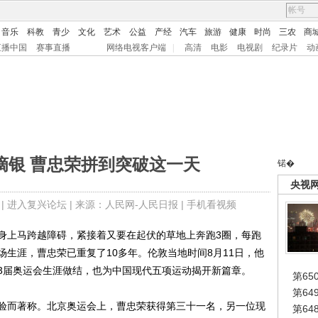
音乐
科教
青少
文化
艺术
公益
产经
汽车
旅游
健康
时尚
三农
商
直播中国
赛事直播
网络电视客户端
|
高清
电影
电视剧
纪录片
动
摘银 曹忠荣拼到突破这一天
锘�
央视
 |
进入复兴论坛
| 来源：人民网-人民日报 |
手机看视频
上马跨越障碍，紧接着又要在起伏的草地上奔跑3圈，每跑
生涯，曹忠荣已重复了10多年。伦敦当地时间8月11日，他
3届奥运会生涯做结，也为中国现代五项运动揭开新篇章。
第65
第6
而著称。北京奥运会上，曹忠荣获得第三十一名，另一位现
第6