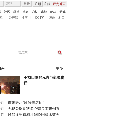
登录
注册
客服
设为首页
城
社区
微博
博客
论坛
访谈
邮箱
游戏
画片
公开课
播客
|
CCTV
频道
栏目
网评
更多
不戴口罩的元宵节彰显责
任
0期：谁来医治“环保焦虑症”
49期：无视公厕现状谈苍蝇是本末倒置
48期：环保逼出真相才能唤回碧水蓝天