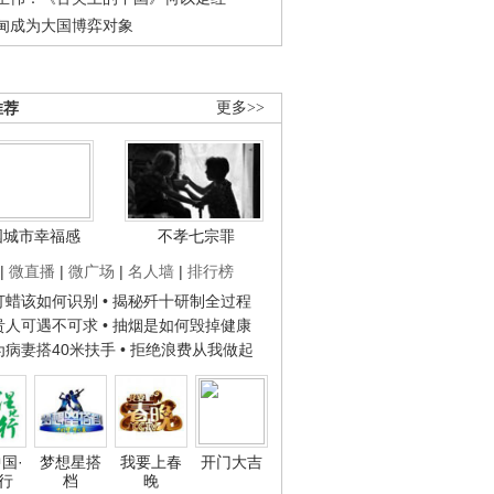
甸成为大国博弈对象
推荐
更多>>
国城市幸福感
不孝七宗罪
|
微直播
|
微广场
|
名人墙
|
排行榜
子打蜡该如何识别
• 揭秘歼十研制全过程
种贵人可遇不可求
• 抽烟是如何毁掉健康
人为病妻搭40米扶手
• 拒绝浪费从我做起
国·
梦想星搭
我要上春
开门大吉
行
档
晚