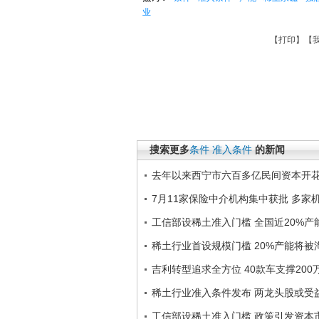
业
【
打印
】【
搜索更多
条件
准入条件
的新闻
去年以来西宁市六百多亿民间资本开
7月11家保险中介机构集中获批 多家
工信部设稀土准入门槛 全国近20%产
稀土行业首设规模门槛 20%产能将被
吉利转型追求全方位 40款车支撑200
稀土行业准入条件发布 两龙头股或受
工信部设稀土准入门槛 政策引发资本