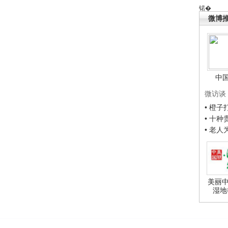
锘�
微博
中
微访谈
• 橙
• 十
• 老
美丽中
湿地