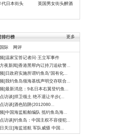
年代日本街头
英国男女街头醉酒
时排行榜
更多
国际
网评
视频]温家宝答记者问·王立军事件
东方夜新闻]香港黑帮内讧持刀追砍警...
视频]日政府实施所谓钓鱼岛“国有化...
视频]我钓鱼岛领海基线声明交存联合...
视频]最新消息：9名日本右翼登钓鱼...
焦点访谈]捍卫领土 绝不退让半步(...
点访谈]酒色陷阱(2012080...
视频]中国海监船舶编队 抵钓鱼岛海...
焦点访谈]钓鱼岛：中国主权不容侵犯...
今日关注]海监巡航 军队威慑 中国...