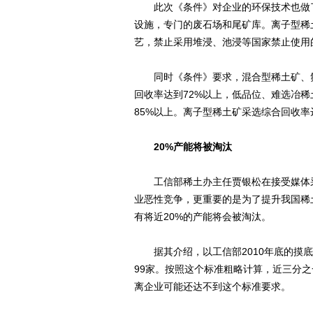
此次《条件》对企业的环保技术也做了
设施，专门的废石场和尾矿库。离子型稀
艺，禁止采用堆浸、池浸等国家禁止使用
同时《条件》要求，混合型稀土矿、氟
回收率达到72%以上，低品位、难选冶稀
85%以上。离子型稀土矿采选综合回收率
20%产能将被淘汰
工信部稀土办主任贾银松在接受媒体采
业恶性竞争，更重要的是为了提升我国稀
有将近20%的产能将会被淘汰。
据其介绍，以工信部2010年底的摸底
99家。按照这个标准粗略计算，近三分
离企业可能还达不到这个标准要求。