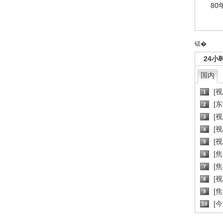
80
锘�
24小
国内
[
1
[
2
[
3
[
4
[
5
[
6
[焦
7
[
8
[
9
[
10