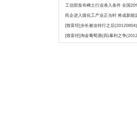
工信部发布稀土行业准入条件 全国20
民企进入煤化工产业正当时 将成新能
[致富经]乡长被迫转行之后(20120804
[致富经]淘金葡萄酒(四)暴利之争(20120