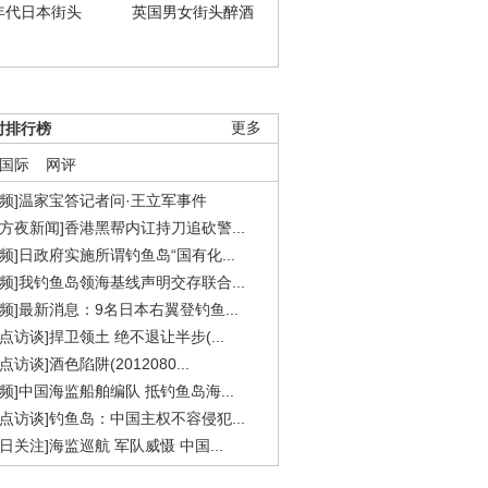
年代日本街头
英国男女街头醉酒
时排行榜
更多
国际
网评
视频]温家宝答记者问·王立军事件
东方夜新闻]香港黑帮内讧持刀追砍警...
视频]日政府实施所谓钓鱼岛“国有化...
视频]我钓鱼岛领海基线声明交存联合...
视频]最新消息：9名日本右翼登钓鱼...
焦点访谈]捍卫领土 绝不退让半步(...
点访谈]酒色陷阱(2012080...
视频]中国海监船舶编队 抵钓鱼岛海...
焦点访谈]钓鱼岛：中国主权不容侵犯...
今日关注]海监巡航 军队威慑 中国...