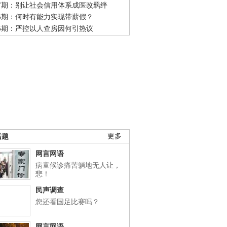
47期：别让社会信用体系成医改羁绊
46期：何时有能力实现带薪假？
45期：严控以人查房因何引热议
话题
更多
网言网语
病童候诊痛苦躺地无人让，
悲！
民声调查
您还看国足比赛吗？
网言网语