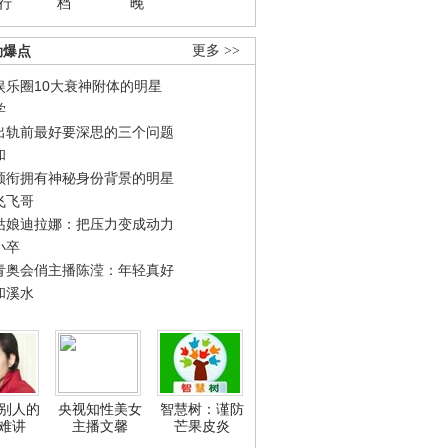
行
档
晚
劲爆点
更多 >>
娱乐圈10大衰神附体的明星
学
出轨前最好要深思的三个问题
和
领衔拥有神秘身份背景的明星
飞飞哥
姑娘迪拉娜：把压力变成动力
小卒
青奥会俏主播陈滢：年轻真好
和溪水
别人的
央视知性美女
智慧树：谨防
难讲
主播文馨
芒果皮炎