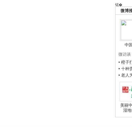
锘�
微博
中
微访谈
• 橙
• 十
• 老
美丽中
湿地