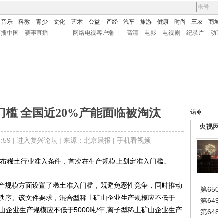
音乐
科教
青少
文化
艺术
公益
产经
汽车
旅游
健康
时尚
三农
商
直播中国
赛事直播
网络电视客户端
|
高清
电影
电视剧
纪录片
动
槛 全国近20%产能面临被淘汰
锘�
央视
59 |
进入复兴论坛
| 来源：北京晨报 |
手机看视频
布稀土行业准入条件，首次在生产规模上划定准入门槛。
规模方面设置了稀土准入门槛，既避免恶性竞争，同时推动
第65
秩序。该文件要求，混合型稀土矿山企业生产规模应不低于
第6
铈矿山企业生产规模应不低于5000吨/年;离子型稀土矿山企业生产
第6