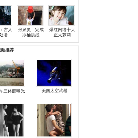
：古人
张泉灵：完成
爆红网络十大
处暑
冰桶挑战
正太萝莉
视频推荐
美国太空武器
军三体舰曝光