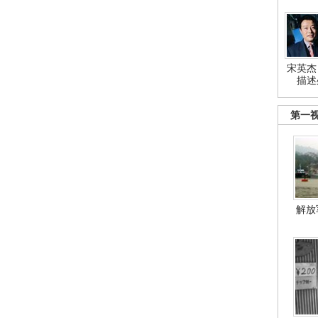
宋英杰
描述
第一
解放