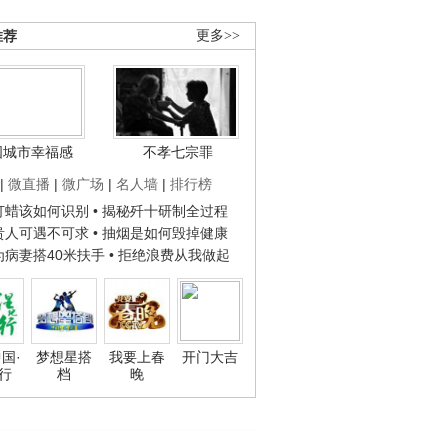
推荐
更多>>
国城市幸福感
不孝七宗罪
|
微直播
|
微广场
|
名人墙
|
排行榜
子打蜡该如何识别
• 揭秘歼十研制全过程
种贵人可遇不可求
• 抽烟是如何毁掉健康
人为病妻搭40米扶手
• 拒绝浪费从我做起
国·
梦想星搭
我要上春
开门大吉
行
档
晚