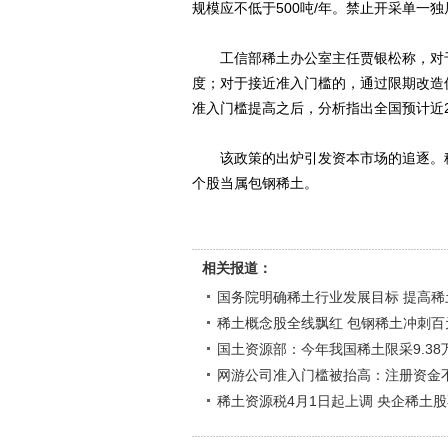
规模应不低于500吨/年。禁止开采单一
工信部稀土办公室主任贾银松称，对于
度；对于接近准入门槛的，通过限期改造
准入门槛提高之后，分析指出全国预计近
该政策的出炉引发资本市场的追逐。稀
个股当属包钢稀土。
相关报道：
国务院明确稀土行业发展目标 提高稀
稀土概念股全线飘红 包钢稀土冲刺百
国土资源部：今年我国稀土限采9.38
网游公司准入门槛被抬高：注册资金不
稀土资源税4月1日起上调 央企稀土