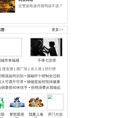
交警拔枪逼停酒驾该不该？
推荐
更多>>
国城市幸福感
不孝七宗罪
|
微直播
|
微广场
|
名人墙
|
排行榜
子打蜡该如何识别
• 揭秘歼十研制全过程
种贵人可遇不可求
• 抽烟是如何毁掉健康
人为病妻搭40米扶手
• 拒绝浪费从我做起
国·
梦想星搭
我要上春
开门大吉