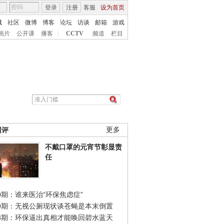
登录
注册
客服
设为首页
城
社区
微博
博客
论坛
访谈
邮箱
游戏
画片
公开课
播客
|
CCTV
频道
栏目
网评
更多
不戴口罩的元宵节彰显责
任
0期：谁来医治“环保焦虑症”
49期：无视公厕现状谈苍蝇是本末倒置
48期：环保逼出真相才能唤回碧水蓝天