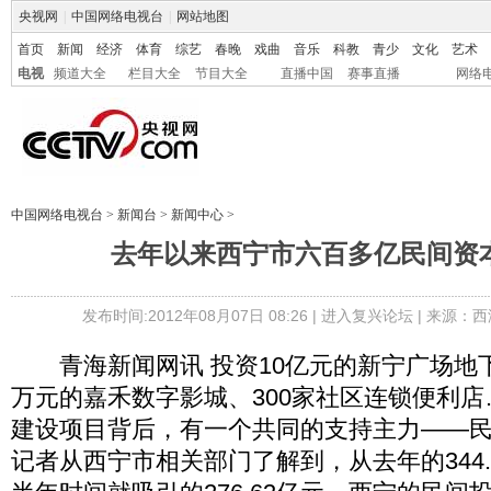
央视网
|
中国网络电视台
|
网站地图
首页
新闻
经济
体育
综艺
春晚
戏曲
音乐
科教
青少
文化
艺术
电视
频道大全
栏目大全
节目大全
直播中国
赛事直播
网络
中国网络电视台
>
新闻台
>
新闻中心
>
去年以来西宁市六百多亿民间资
发布时间:2012年08月07日 08:26 |
进入复兴论坛
| 来源：西
青海新闻网讯 投资10亿元的新宁广场地下
万元的嘉禾数字影城、300家社区连锁便利
建设项目背后，有一个共同的支持主力――民
记者从西宁市相关部门了解到，从去年的344.