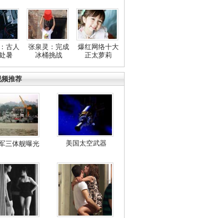
：古人
张泉灵：完成
爆红网络十大
处暑
冰桶挑战
正太萝莉
视频推荐
美国太空武器
军三体舰曝光