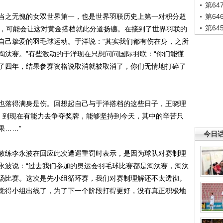
第6
当之无愧的女双世界第一，也是世界羽联历史上第一对积分超
第6
第6
罚，可能会让这对黄金搭档就此分道扬镳。在接到了世界羽联的
自己挚爱的羽毛球运动。于洋说：“其实我们都有伤在身，之所
淘汰赛。”有些激动的于洋现在只想问问国际羽联：“你们能懂
了四年，结果参赛资格说取消就被取消了，你们无情地打碎了
落得满身是伤。回想起自己与于洋搭档的这些日子，王晓理
可，到现在有能力去争夺奖牌，能够坚持到今天，其中的辛苦只
果……”
今日
练李永波在回应此次遭遇重罚时表示，是因为球队对赛制理
永波说：“过去我们参加的奥运会羽毛球比赛都是淘汰赛，淘汰
场比赛。这次是先小组循环赛，我们对赛制理解还不太透彻。
觉得小组出线了，为了下一个阶段打得更好，没有真正积极地