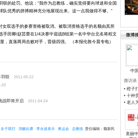
联的处罚。他说：“我作为总教练，确实觉得要向球迷和全国
球队优秀的拼搏精神充分地展现出来。这一点我做得不够。”
对女双选手的参赛资格被取消。被取消资格选手的名额由其所
手田卿/赵芸蕾在1/4决赛中迎战B组第一名中华台北名将程文
微博
明显，直落两局击败对手，晋级四强。 （本报伦敦今晨专电）
中
界羽联
2011-05-22
微访谈
-20
• 橙
• 十
挑战即将开启
2011-04-24
• 老
女子双打
消极比赛
李永波表示
奥运会
总教练
责任编辑：魏新民
美丽中