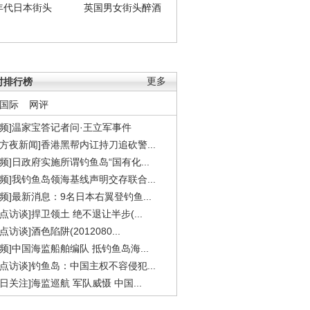
年代日本街头
英国男女街头醉酒
时排行榜
更多
国际
网评
视频]温家宝答记者问·王立军事件
东方夜新闻]香港黑帮内讧持刀追砍警...
视频]日政府实施所谓钓鱼岛“国有化...
视频]我钓鱼岛领海基线声明交存联合...
视频]最新消息：9名日本右翼登钓鱼...
焦点访谈]捍卫领土 绝不退让半步(...
点访谈]酒色陷阱(2012080...
视频]中国海监船舶编队 抵钓鱼岛海...
焦点访谈]钓鱼岛：中国主权不容侵犯...
今日关注]海监巡航 军队威慑 中国...