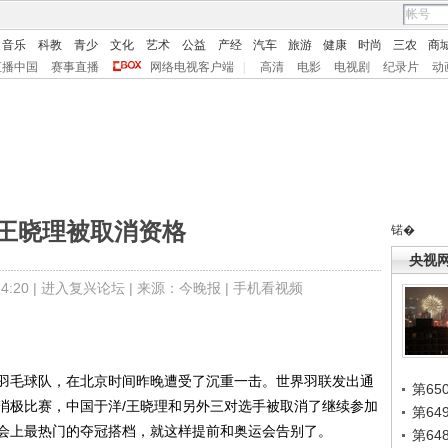
音乐
科教
青少
文化
艺术
公益
产经
汽车
旅游
健康
时尚
三农
商
直播中国
赛事直播
网络电视客户端
|
高清
电影
电视剧
纪录片
动
/王晓理被取消资格
锘�
央视
:20 |
进入复兴论坛
| 来源：今晚报 |
手机看视频
毛球队，在北京时间昨晚遭受了沉重一击。世界羽联发出通
第65
消极比赛，中国于洋/王晓理和另外三对选手被取消了继续参加
第6
会上最热门的夺冠搭档，就这样提前和奥运会告别了。
第6