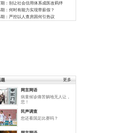
47期：别让社会信用体系成医改羁绊
46期：何时有能力实现带薪假？
45期：严控以人查房因何引热议
话题
更多
网言网语
病童候诊痛苦躺地无人让，
悲！
民声调查
您还看国足比赛吗？
网言网语