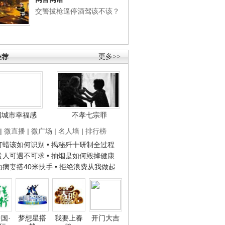
交警拔枪逼停酒驾该不该？
推荐
更多>>
国城市幸福感
不孝七宗罪
|
微直播
|
微广场
|
名人墙
|
排行榜
子打蜡该如何识别
• 揭秘歼十研制全过程
种贵人可遇不可求
• 抽烟是如何毁掉健康
人为病妻搭40米扶手
• 拒绝浪费从我做起
国·
梦想星搭
我要上春
开门大吉