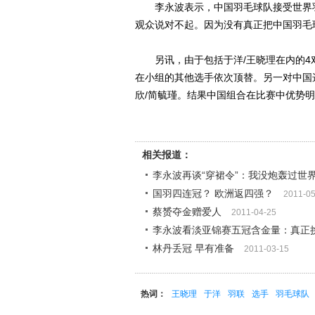
李永波表示，中国羽毛球队接受世界羽
观众说对不起。因为没有真正把中国羽毛
另讯，由于包括于洋/王晓理在内的4
在小组的其他选手依次顶替。另一对中国选
欣/简毓瑾。结果中国组合在比赛中优势
相关报道：
李永波再谈“穿裙令”：我没炮轰过世
国羽四连冠？ 欧洲返四强？
2011-05
蔡赟夺金赠爱人
2011-04-25
李永波看淡亚锦赛五冠含金量：真正
林丹丢冠 早有准备
2011-03-15
热词：
王晓理
于洋
羽联
选手
羽毛球队