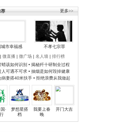
推荐
更多>>
国城市幸福感
不孝七宗罪
|
微直播
|
微广场
|
名人墙
|
排行榜
子打蜡该如何识别
• 揭秘歼十研制全过程
种贵人可遇不可求
• 抽烟是如何毁掉健康
人为病妻搭40米扶手
• 拒绝浪费从我做起
国·
梦想星搭
我要上春
开门大吉
行
档
晚