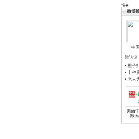
锘�
微博
中
微访谈
• 橙
• 十
• 老
美丽中
湿地