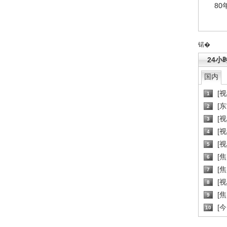
80
锘�
24小
国内
[
1
[
2
[
3
[
4
[
5
[
6
[焦
7
[
8
[
9
[
10