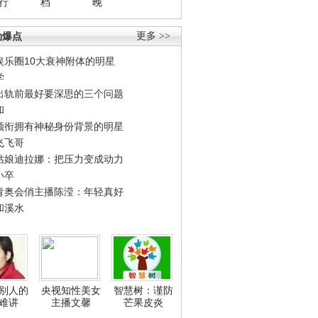
行
档
晚
劲爆点
更多 >>
娱乐圈10大衰神附体的明星
学
出轨前最好要深思的三个问题
和
领衔拥有神秘身份背景的明星
飞飞哥
姑娘迪拉娜：把压力变成动力
小卒
青奥会俏主播陈滢：年轻真好
和溪水
别人的
央视知性美女
智慧树：谨防
难讲
主播文馨
芒果皮炎