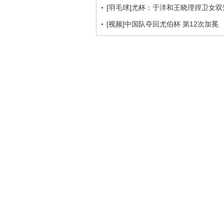
[羽毛球]尤杯：于洋和王晓理捍卫女双
[视频]中国队夺回尤伯杯 第12次加冕