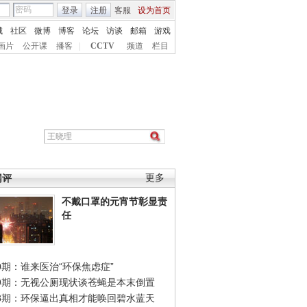
登录
注册
客服
设为首页
城
社区
微博
博客
论坛
访谈
邮箱
游戏
画片
公开课
播客
|
CCTV
频道
栏目
网评
更多
不戴口罩的元宵节彰显责
任
0期：谁来医治“环保焦虑症”
49期：无视公厕现状谈苍蝇是本末倒置
48期：环保逼出真相才能唤回碧水蓝天