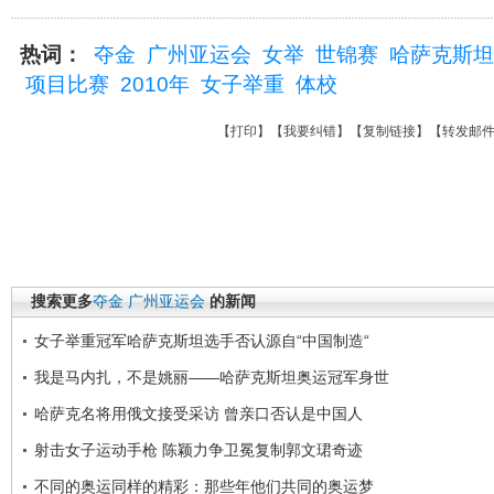
热词：
夺金
广州亚运会
女举
世锦赛
哈萨克斯坦
项目比赛
2010年
女子举重
体校
【
打印
】【
我要纠错
】【
复制链接
】【
转发邮
搜索更多
夺金
广州亚运会
的新闻
女子举重冠军哈萨克斯坦选手否认源自“中国制造“
我是马内扎，不是姚丽——哈萨克斯坦奥运冠军身世
哈萨克名将用俄文接受采访 曾亲口否认是中国人
射击女子运动手枪 陈颖力争卫冕复制郭文珺奇迹
不同的奥运同样的精彩：那些年他们共同的奥运梦