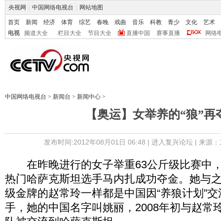
央视网
|
中国网络电视台
|
网站地图
首页
新闻
经济
体育
综艺
春晚
戏曲
音乐
科教
青少
文化
艺术
电视
频道大全
栏目大全
节目大全
直播中国
赛事直播
网络
中国网络电视台
>
新闻台
>
新闻中心
>
【奥运】女举养的“狼”再
发布时间:2012年08月01日 06:48 |
进入复兴论坛
| 来源：
在昨晚进行的女子举重63公斤级比赛中，
热门哈萨克斯坦选手马内扎成功夺金。她与之
级金牌的赵常玲一样都是中国因“养狼计划”
手，她的中国名字叫姚丽，2008年初与赵常