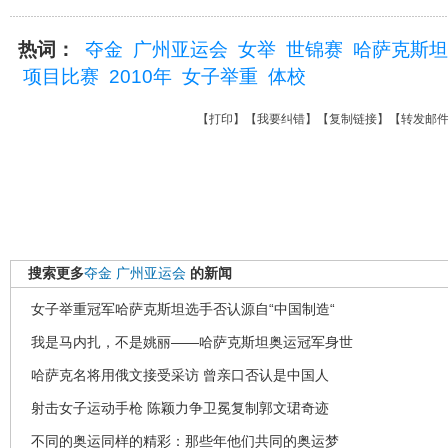
热词：
夺金
广州亚运会
女举
世锦赛
哈萨克斯坦
项目比赛
2010年
女子举重
体校
【
打印
】【
我要纠错
】【
复制链接
】【
转发邮
搜索更多
夺金
广州亚运会
的新闻
女子举重冠军哈萨克斯坦选手否认源自“中国制造“
我是马内扎，不是姚丽——哈萨克斯坦奥运冠军身世
哈萨克名将用俄文接受采访 曾亲口否认是中国人
射击女子运动手枪 陈颖力争卫冕复制郭文珺奇迹
不同的奥运同样的精彩：那些年他们共同的奥运梦