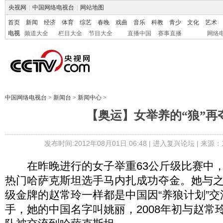
央视网
|
中国网络电视台
|
网站地图
首页
新闻
经济
体育
综艺
春晚
戏曲
音乐
科教
青少
文化
艺术
电视
频道大全
栏目大全
节目大全
直播中国
赛事直播
网络
中国网络电视台
>
新闻台
>
新闻中心
>
【奥运】女举养的“狼”再
发布时间:2012年08月01日 06:48 |
进入复兴论坛
| 来源：
在昨晚进行的女子举重63公斤级比赛中，
热门哈萨克斯坦选手马内扎成功夺金。她与之
级金牌的赵常玲一样都是中国因“养狼计划”
手，她的中国名字叫姚丽，2008年初与赵常