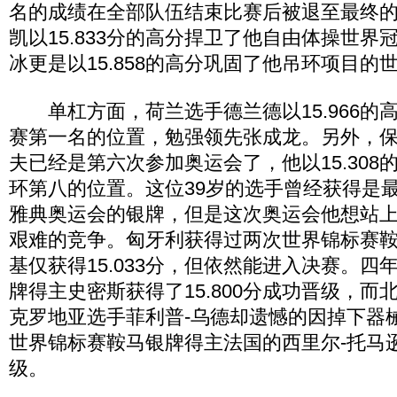
名的成绩在全部队伍结束比赛后被退至最终
凯以15.833分的高分捍卫了他自由体操世界
冰更是以15.858的高分巩固了他吊环项目的
单杠方面，荷兰选手德兰德以15.966的
赛第一名的位置，勉强领先张成龙。另外，
夫已经是第六次参加奥运会了，他以15.308
环第八的位置。这位39岁的选手曾经获得是最
雅典奥运会的银牌，但是这次奥运会他想站
艰难的竞争。匈牙利获得过两次世界锦标赛
基仅获得15.033分，但依然能进入决赛。四
牌得主史密斯获得了15.800分成功晋级，而
克罗地亚选手菲利普-乌德却遗憾的因掉下器械而
世界锦标赛鞍马银牌得主法国的西里尔-托马逊也
级。