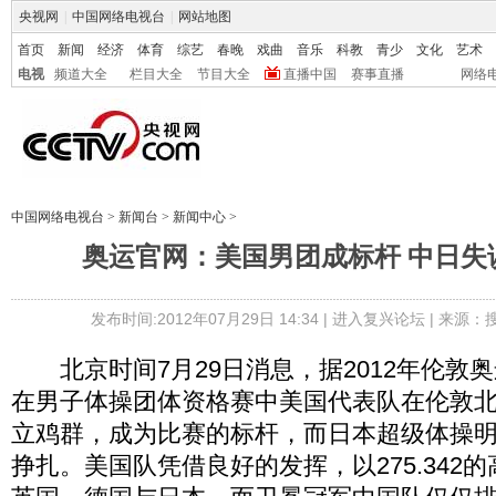
央视网
|
中国网络电视台
|
网站地图
首页
新闻
经济
体育
综艺
春晚
戏曲
音乐
科教
青少
文化
艺术
电视
频道大全
栏目大全
节目大全
直播中国
赛事直播
网络
中国网络电视台
>
新闻台
>
新闻中心
>
奥运官网：美国男团成标杆 中日失
发布时间:2012年07月29日 14:34 |
进入复兴论坛
| 来源：
北京时间7月29日消息，据2012年伦敦
在男子体操团体资格赛中美国代表队在伦敦
立鸡群，成为比赛的标杆，而日本超级体操
挣扎。美国队凭借良好的发挥，以275.342