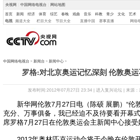
央视网
|
中国网络电视台
|
网站地图
首页
新闻
经济
体育
综艺
春晚
戏曲
音乐
科教
青少
文化
艺术
电视
频道大全
栏目大全
节目大全
直播中国
赛事直播
网络
中国网络电视台
>
新闻台
>
新闻中心
>
罗格:对北京奥运记忆深刻 伦敦奥
发布时间:2012年07月27日 23:34 |
进入复兴论坛
| 来源：
新华网伦敦7月27日电（陈硕 展鹏）“伦
充分、万事俱备，我已经迫不及待要看开幕式
席罗格7月27日在伦敦奥运会主新闻中心接
2012年奥林匹克运动会将于今晚在伦敦