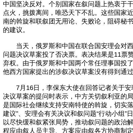
中国坚决反对。个别国家在叙问题上热衷于
点火，挑拨离间，唯恐天下不乱。这些国家
南的斡旋和联叙团无用论、失败论，阻碍秘
的建议。
当天，俄罗斯和中国在联合国安理会对西
问题决议草案投了否决票。表决结果是11票赞
弃权。由于俄罗斯和中国两个常任理事国投
他西方国家提出的涉叙决议草案没有得到通
7月16日，李保东大使在回答记者关于安
决议草案的提问时表示，中方关切叙利亚的
是国际社会继续支持安南特使的斡旋，切实落
建议”、安理会有关决议和叙问题“行动小组”
以尽快缓和叙紧张局势，推动叙问题的政治
程应由叙人员主导、方案应由叙各方协商制