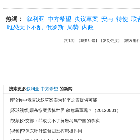
热词：
叙利亚
中方希望
决议草案
安南
特使
联
唯恐天下不乱
俄罗斯
局势
内政
【
打印
】【
我要纠错
】【
复制链接
】【
转发邮
搜索更多
叙利亚
中方希望
的新闻
评论称中俄否决叙草案实为和平之窗提供可能
[环球视线]屠杀惨案震惊世界 叙危局重现？（20120531）
[视频]外交部：菲改变不了黄岩岛属中国的事实
[视频]李保东呼吁监督团发挥积极作用