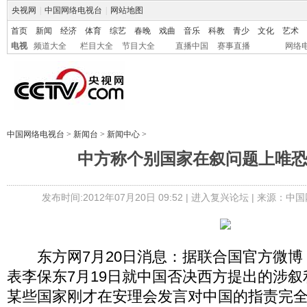
央视网
|
中国网络电视台
|
网站地图
首页
新闻
经济
体育
综艺
春晚
戏曲
音乐
科教
青少
文化
艺术
电视
频道大全
栏目大全
节目大全
直播中国
赛事直播
网络
中国网络电视台
>
新闻台
>
新闻中心
>
中方称个别国家在叙问题上唯
发布时间:2012年07月20日 09:52 |
进入复兴论坛
| 来源：中国
东方网7月20日消息：据联合国官方微博
表李保东7月19日就中国否决西方提出的涉
某些国家刚才在安理会发言对中国的指责完