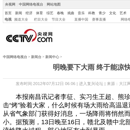
央视网
|
中国网络电视台
|
网站地图
首页
新闻
经济
体育
综艺
春晚
戏曲
音乐
科教
青少
文化
艺术
电视
频道大全
栏目大全
节目大全
直播中国
赛事直播
网络
中国网络电视台
>
新闻台
>
新闻中心
>
明晚要下大雨 终于能凉
发布时间:2012年07月12日 06:06 |
进入复兴论坛
| 来源：大江
本报南昌讯记者李征、实习生王超、熊珍
击“烤”验着大家，什么时候有场大雨给高温退
从省气象部门获得好消息，一场降雨将悄然
小。据预测，13日晚至16日，赣北及赣中北