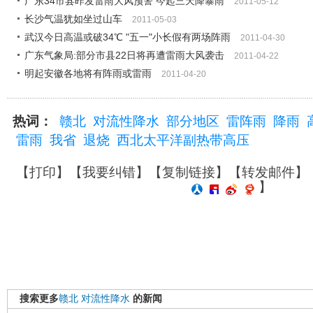
广东34市县昨发雷雨大风预警 今起三天降暴雨
2011-05-12
长沙气温犹如坐过山车
2011-05-03
武汉今日高温或破34℃ "五一"小长假有两场阵雨
2011-04-30
广东气象局:部分市县22日将再遭雷雨大风袭击
2011-04-22
明起安徽各地将有阵雨或雷雨
2011-04-20
热词：
赣北
对流性降水
部分地区
雷阵雨
降雨
雷雨
我省
退烧
西北太平洋副热带高压
【
打印
】【
我要纠错
】【
复制链接
】【
转发邮件
】
】
搜索更多
赣北
对流性降水
的新闻