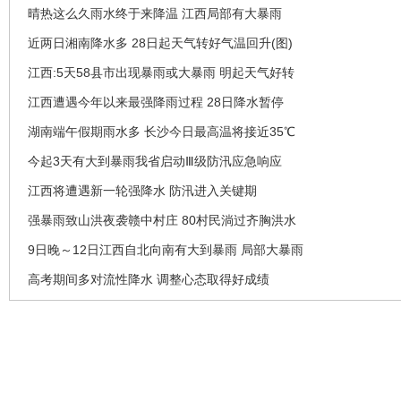
晴热这么久雨水终于来降温 江西局部有大暴雨
近两日湘南降水多 28日起天气转好气温回升(图)
江西:5天58县市出现暴雨或大暴雨 明起天气好转
江西遭遇今年以来最强降雨过程 28日降水暂停
湖南端午假期雨水多 长沙今日最高温将接近35℃
今起3天有大到暴雨我省启动Ⅲ级防汛应急响应
江西将遭遇新一轮强降水 防汛进入关键期
强暴雨致山洪夜袭赣中村庄 80村民淌过齐胸洪水
9日晚～12日江西自北向南有大到暴雨 局部大暴雨
高考期间多对流性降水 调整心态取得好成绩