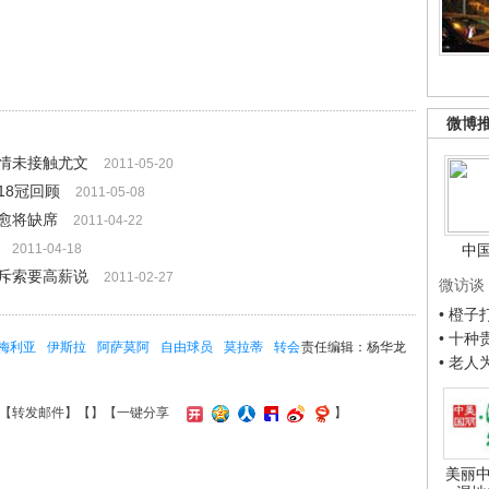
微博
情未接触尤文
2011-05-20
18冠回顾
2011-05-08
愈将缺席
2011-04-22
2011-04-18
中
斥索要高薪说
2011-02-27
微访谈
• 橙
• 十
梅利亚
伊斯拉
阿萨莫阿
自由球员
莫拉蒂
转会
责任编辑：杨华龙
• 老
【
转发邮件
】【
】
【一键分享
】
美丽中