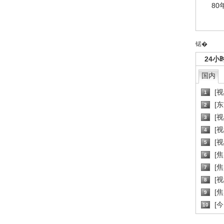
80
锘�
24小
国内
[
1
[
2
[
3
[
4
[
5
[
6
[焦
7
[
8
[
9
[
10