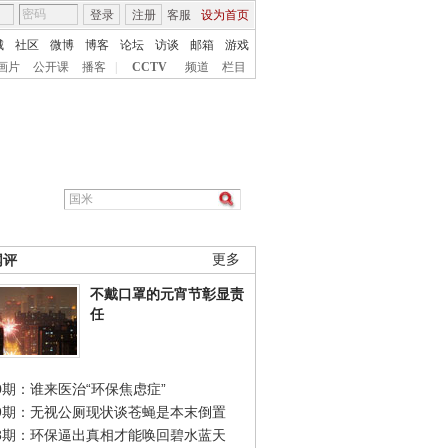
登录
注册
客服
设为首页
城
社区
微博
博客
论坛
访谈
邮箱
游戏
画片
公开课
播客
|
CCTV
频道
栏目
网评
更多
不戴口罩的元宵节彰显责
任
0期：谁来医治“环保焦虑症”
49期：无视公厕现状谈苍蝇是本末倒置
48期：环保逼出真相才能唤回碧水蓝天