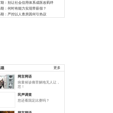
47期：别让社会信用体系成医改羁绊
46期：何时有能力实现带薪假？
45期：严控以人查房因何引热议
话题
更多
网言网语
病童候诊痛苦躺地无人让，
悲！
民声调查
您还看国足比赛吗？
网言网语