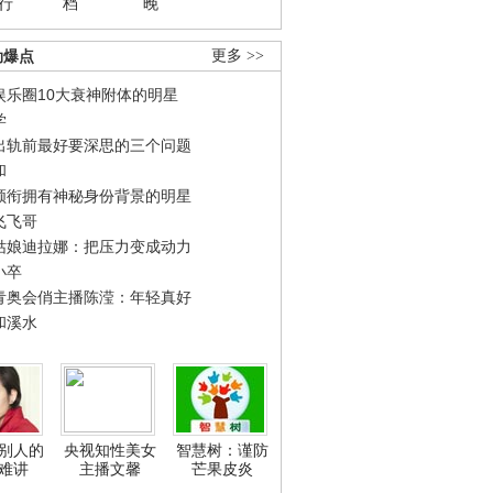
行
档
晚
劲爆点
更多 >>
娱乐圈10大衰神附体的明星
学
出轨前最好要深思的三个问题
和
领衔拥有神秘身份背景的明星
飞飞哥
姑娘迪拉娜：把压力变成动力
小卒
青奥会俏主播陈滢：年轻真好
和溪水
别人的
央视知性美女
智慧树：谨防
难讲
主播文馨
芒果皮炎