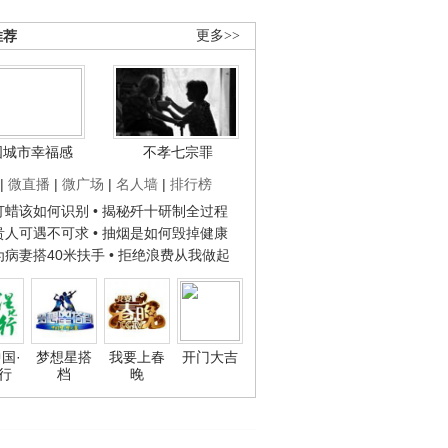
推荐
更多>>
国城市幸福感
不孝七宗罪
|
微直播
|
微广场
|
名人墙
|
排行榜
子打蜡该如何识别
• 揭秘歼十研制全过程
种贵人可遇不可求
• 抽烟是如何毁掉健康
人为病妻搭40米扶手
• 拒绝浪费从我做起
国·
梦想星搭
我要上春
开门大吉
行
档
晚