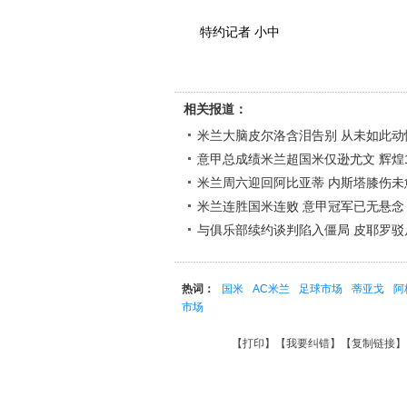
特约记者 小中
相关报道：
米兰大脑皮尔洛含泪告别 从未如此动
意甲总成绩米兰超国米仅逊尤文 辉煌
米兰周六迎回阿比亚蒂 内斯塔膝伤未
米兰连胜国米连败 意甲冠军已无悬念
与俱乐部续约谈判陷入僵局 皮耶罗驳
热词：
国米
AC米兰
足球市场
蒂亚戈
阿
市场
【
打印
】【
我要纠错
】【
复制链接
】