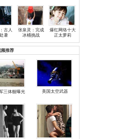
：古人
张泉灵：完成
爆红网络十大
处暑
冰桶挑战
正太萝莉
视频推荐
美国太空武器
军三体舰曝光