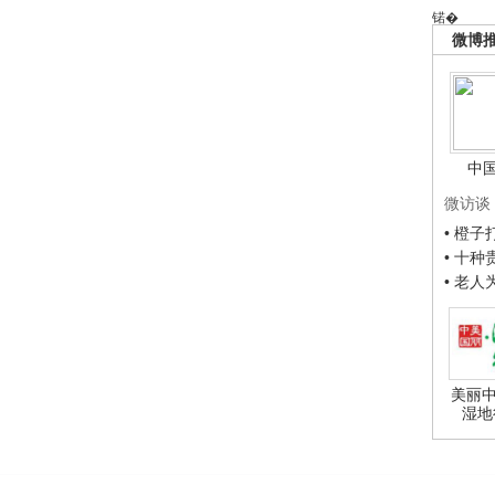
锘�
微博
中
微访谈
• 橙
• 十
• 老
美丽中
湿地