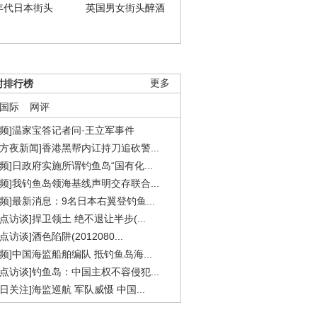
年代日本街头
英国男女街头醉酒
时排行榜
更多
国际
网评
视频]温家宝答记者问·王立军事件
东方夜新闻]香港黑帮内讧持刀追砍警...
视频]日政府实施所谓钓鱼岛“国有化...
视频]我钓鱼岛领海基线声明交存联合...
视频]最新消息：9名日本右翼登钓鱼...
焦点访谈]捍卫领土 绝不退让半步(...
点访谈]酒色陷阱(2012080...
视频]中国海监船舶编队 抵钓鱼岛海...
焦点访谈]钓鱼岛：中国主权不容侵犯...
今日关注]海监巡航 军队威慑 中国...