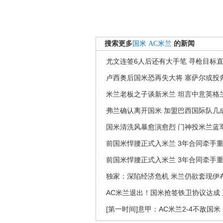
搜索更多
国米
AC米兰
的新闻
尤文连签6人后还有大手笔 寻枪目标
卢西奥后国米恐再失大将 塞萨尔或投
米兰老板之子谈新米兰 坦言中意英格
弗兰确认离开国米 加盟巴西国际队几
国米清洗风暴愈演愈烈 门神投米兰蓝
前国米悍腰正式入米兰 3年合同牵手
前国米悍腰正式入米兰 3年合同牵手
独家：深陷经济危机 米兰仍欲套现伊
AC米兰退出！国米抢签铁卫协议达成
[第一时间]意甲：AC米兰2-4不敌国米