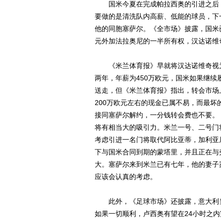
国米今夏在完成帕拉西奥的引进之后，
要做的是清洗队内高薪、低能的球员，下
他的同胞塞萨尔。《全市场》披露，国米
元外加法拉奥尼的一半所有权，汉达诺维奇
《米兰体育报》早就将汉达诺维奇视为
两年，年薪为450万欧元，国米如果继续
送走，但《米兰体育报》指出，转会市场
200万欧元左右的现金已属不易，而最
接同塞萨尔解约，一分钱转会费也不要。
将有相当大的吸引力。米兰一号、二号门
考虑引进一名门将取代阿比亚蒂，加利亚
下与国米合同到期的蒙塔里，并且正在与
大。塞萨尔来到米兰已有七年，他的妻子
应该会认真的考虑。
此外，《足球市场》还披露，意大利当地
如果一切顺利，卢西奥有望在24小时之