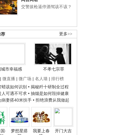
交警拔枪逼停酒驾该不该？
推荐
更多>>
国城市幸福感
不孝七宗罪
|
微直播
|
微广场
|
名人墙
|
排行榜
子打蜡该如何识别
• 揭秘歼十研制全过程
种贵人可遇不可求
• 抽烟是如何毁掉健康
人为病妻搭40米扶手
• 拒绝浪费从我做起
国·
梦想星搭
我要上春
开门大吉