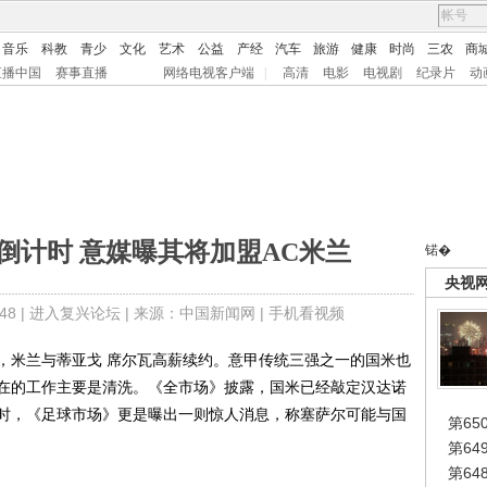
音乐
科教
青少
文化
艺术
公益
产经
汽车
旅游
健康
时尚
三农
商
直播中国
赛事直播
网络电视客户端
|
高清
电影
电视剧
纪录片
动
倒计时 意媒曝其将加盟AC米兰
锘�
央视
8 |
进入复兴论坛
| 来源：中国新闻网 |
手机看视频
米兰与蒂亚戈 席尔瓦高薪续约。意甲传统三强之一的国米也
在的工作主要是清洗。《全市场》披露，国米已经敲定汉达诺
时，《足球市场》更是曝出一则惊人消息，称塞萨尔可能与国
第65
第6
第6