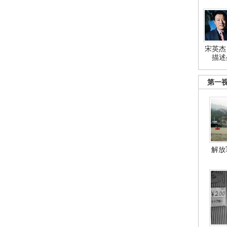
宋英杰
描述
第一
解放