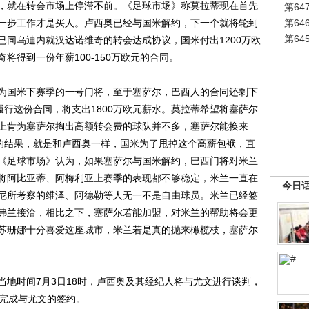
就在转会市场上停滞不前。《足球市场》称莫拉蒂现在首先
第6
一步工作才是买人。卢西奥已经与国米解约，下一个就将轮到
第6
第6
已同乌迪内就汉达诺维奇的转会达成协议，国米付出1200万欧
将得到一份年薪100-150万欧元的合同。
国米下赛季的一号门将，至于塞萨尔，巴西人的合同还剩下
履行这份合同，将支出1800万欧元薪水。莫拉蒂希望将塞萨尔
上肯为塞萨尔掏出高额转会费的球队并不多，塞萨尔能换来
坏的结果，就是和卢西奥一样，国米为了甩掉这个高薪包袱，直
《足球市场》认为，如果塞萨尔与国米解约，巴西门将对米兰
将阿比亚蒂、阿梅利亚上赛季的表现都不够稳定，米兰一直在
今日
尼所考察的维泽、阿德勒等人无一不是自由球员。米兰已经签
弗兰接洽，相比之下，塞萨尔若能加盟，对米兰的帮助将会更
苏珊娜十分喜爱这座城市，米兰若是真的抛来橄榄枝，塞萨尔
时间7月3日18时，卢西奥及其经纪人将与尤文进行谈判，
内完成与尤文的签约。