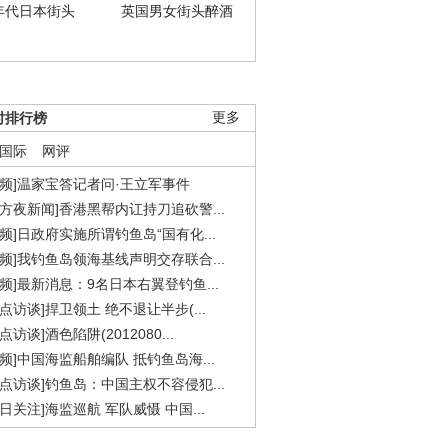
年代日本街头
英国男女街头醉酒
时排行榜
更多
国际
网评
视频]温家宝答记者问·王立军事件
东方夜新闻]香港黑帮内讧持刀追砍警...
视频]日政府实施所谓钓鱼岛“国有化...
视频]我钓鱼岛领海基线声明交存联合...
视频]最新消息：9名日本右翼登钓鱼...
焦点访谈]捍卫领土 绝不退让半步(...
点访谈]酒色陷阱(2012080...
视频]中国海监船舶编队 抵钓鱼岛海...
焦点访谈]钓鱼岛：中国主权不容侵犯...
今日关注]海监巡航 军队威慑 中国...