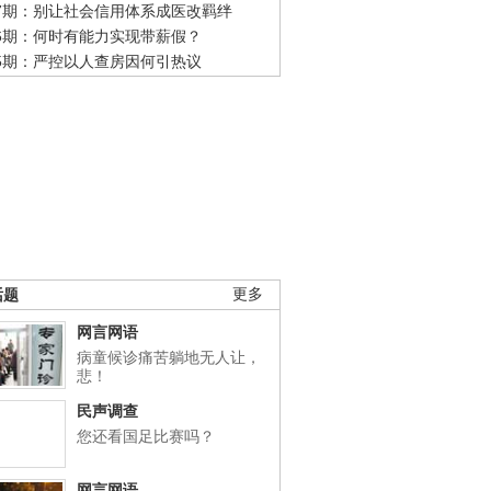
47期：别让社会信用体系成医改羁绊
46期：何时有能力实现带薪假？
45期：严控以人查房因何引热议
话题
更多
网言网语
病童候诊痛苦躺地无人让，
悲！
民声调查
您还看国足比赛吗？
网言网语