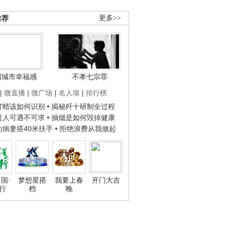
推荐
更多>>
国城市幸福感
不孝七宗罪
|
微直播
|
微广场
|
名人墙
|
排行榜
子打蜡该如何识别
• 揭秘歼十研制全过程
种贵人可遇不可求
• 抽烟是如何毁掉健康
人为病妻搭40米扶手
• 拒绝浪费从我做起
国·
梦想星搭
我要上春
开门大吉
行
档
晚