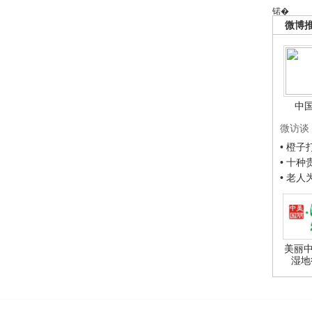
锘�
微博
中
微访谈
• 橙
• 十
• 老
美丽中
湿地