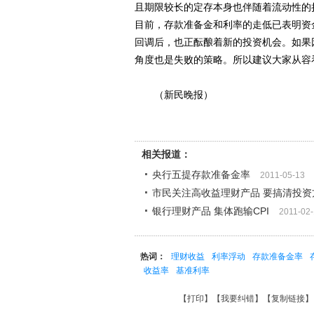
且期限较长的定存本身也伴随着流动性的
目前，存款准备金和利率的走低已表明资
回调后，也正酝酿着新的投资机会。如果
角度也是失败的策略。所以建议大家从容
（新民晚报）
相关报道：
央行五提存款准备金率
2011-05-13
市民关注高收益理财产品 要搞清投资
银行理财产品 集体跑输CPI
2011-02
热词：
理财收益
利率浮动
存款准备金率
收益率
基准利率
【
打印
】【
我要纠错
】【
复制链接
】