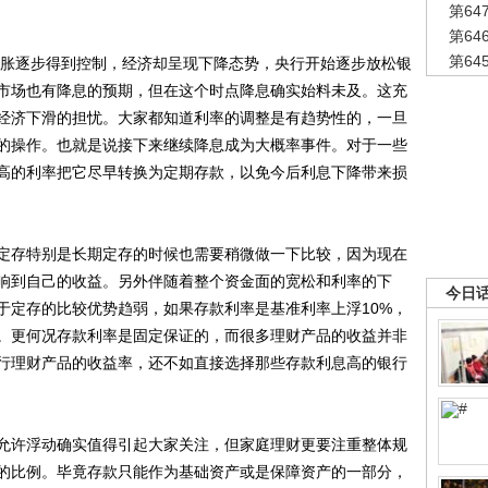
第6
第6
第6
胀逐步得到控制，经济却呈现下降态势，央行开始逐步放松银
市场也有降息的预期，但在这个时点降息确实始料未及。这充
经济下滑的担忧。大家都知道利率的调整是有趋势性的，一旦
的操作。也就是说接下来继续降息成为大概率事件。对于一些
高的利率把它尽早转换为定期存款，以免今后利息下降带来损
存特别是长期定存的时候也需要稍微做一下比较，因为现在
响到自己的收益。另外伴随着整个资金面的宽松和利率的下
今日
于定存的比较优势趋弱，如果存款利率是基准利率上浮10%，
。更何况存款利率是固定保证的，而很多理财产品的收益并非
行理财产品的收益率，还不如直接选择那些存款利息高的银行
许浮动确实值得引起大家关注，但家庭理财更要注重整体规
的比例。毕竟存款只能作为基础资产或是保障资产的一部分，