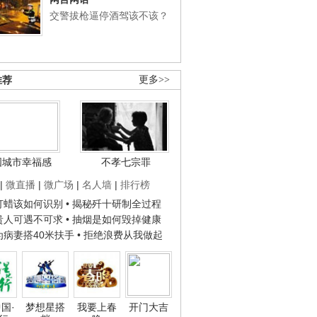
交警拔枪逼停酒驾该不该？
推荐
更多>>
国城市幸福感
不孝七宗罪
|
微直播
|
微广场
|
名人墙
|
排行榜
子打蜡该如何识别
• 揭秘歼十研制全过程
种贵人可遇不可求
• 抽烟是如何毁掉健康
人为病妻搭40米扶手
• 拒绝浪费从我做起
国·
梦想星搭
我要上春
开门大吉