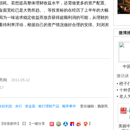
损耗。若想提高整体理财收益水平，还需做更多的资产配置。
金面宽松已是大势所趋。、等投资标的在经历了上半年的大幅
因为一味追求稳定收益而放弃获得超额利润的可能，从理财的
看待利率浮动，根据自己的资产情况做好合理的安排。刘浏浏
微博
中
微访谈
方向
2011-05-12
• 橙
-17
• 十
• 老
存款利息
央行
资金面
银行理财产品
概率事件
责任编辑：魏新民
【
转发邮件
】【
】
【一键分享
】
美丽中