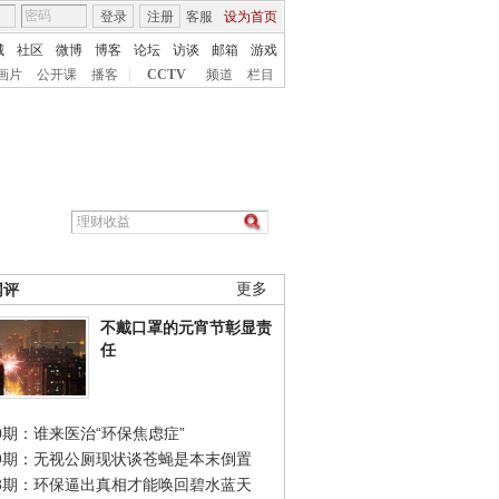
登录
注册
客服
设为首页
城
社区
微博
博客
论坛
访谈
邮箱
游戏
画片
公开课
播客
|
CCTV
频道
栏目
网评
更多
不戴口罩的元宵节彰显责
任
0期：谁来医治“环保焦虑症”
49期：无视公厕现状谈苍蝇是本末倒置
48期：环保逼出真相才能唤回碧水蓝天