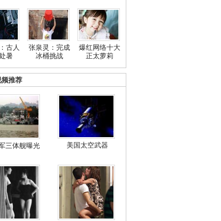
：古人
张泉灵：完成
爆红网络十大
处暑
冰桶挑战
正太萝莉
视频推荐
美国太空武器
军三体舰曝光