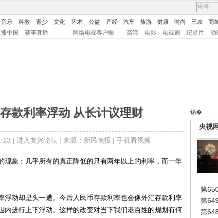
音乐
科教
青少
文化
艺术
公益
产经
汽车
旅游
健康
时尚
三农
商
直播中国
赛事直播
网络电视客户端
|
高清
电影
电视剧
纪录片
动
存款利率浮动 从长计议理财
锘�
央视
13 |
进入复兴论坛
| 来源：新民晚报 |
手机看视频
现象：几乎所有的真正降低的只有两年以上的利率，而一年
第65
浮动却是头一遭。今后人民币存款利率也会像外汇存款利率
第6
围内进行上下浮动。这样的改变对当下我们老百姓的规划有何
第6