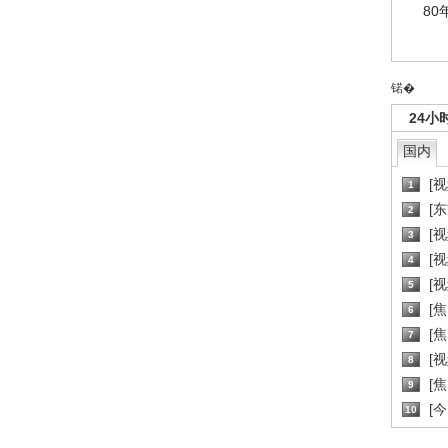
80
锘�
24小
国内
[
1
[
2
[
3
[
4
[
5
[
6
[焦
7
[
8
[
9
[
10