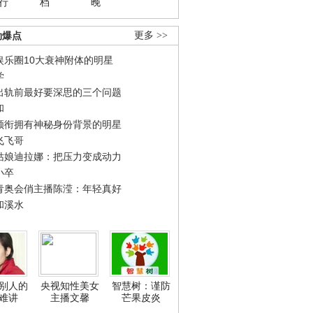
行
档
晚
劲爆点
更多 >>
娱乐圈10大衰神附体的明星
学
出轨前最好要深思的三个问题
和
领衔拥有神秘身份背景的明星
飞飞哥
姑娘迪拉娜：把压力变成动力
小卒
青奥会俏主播陈滢：年轻真好
和溪水
别人的
央视知性美女
智慧树：谨防
难讲
主播文馨
芒果皮炎