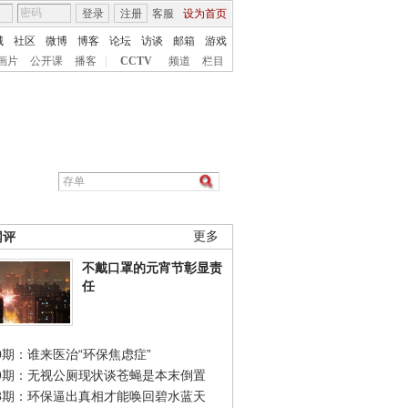
登录
注册
客服
设为首页
城
社区
微博
博客
论坛
访谈
邮箱
游戏
画片
公开课
播客
|
CCTV
频道
栏目
网评
更多
不戴口罩的元宵节彰显责
任
0期：谁来医治“环保焦虑症”
49期：无视公厕现状谈苍蝇是本末倒置
48期：环保逼出真相才能唤回碧水蓝天