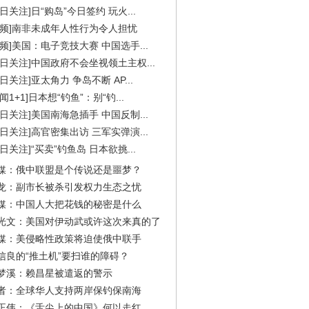
今日关注]日“购岛”今日签约 玩火...
视频]南非未成年人性行为令人担忧
视频]美国：电子竞技大赛 中国选手...
今日关注]中国政府不会坐视领土主权...
今日关注]亚太角力 争岛不断 AP...
闻1+1]日本想“钓鱼”：别“钓...
今日关注]美国南海急插手 中国反制...
今日关注]高官密集出访 三军实弹演...
今日关注]“买卖”钓鱼岛 日本欲挑...
媒：俄中联盟是个传说还是噩梦？
龙：副市长被杀引发权力生态之忧
媒：中国人大把花钱的秘密是什么
光文：美国对伊动武或许这次来真的了
媒：美侵略性政策将迫使俄中联手
信良的“推土机”要扫谁的障碍？
梦溪：赖昌星被遣返的警示
者：全球华人支持两岸保钓保南海
正伟：《舌尖上的中国》何以走红