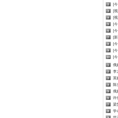
[
2
[
3
[
4
[
5
[
6
[新
7
[
8
[
9
[
10
俄
1
李
2
英
3
陈
4
俄
5
许
6
梁
7
学
8
范
9