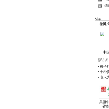
缅
10
锘�
微博
中
微访谈
• 橙
• 十
• 老
美丽中
湿地