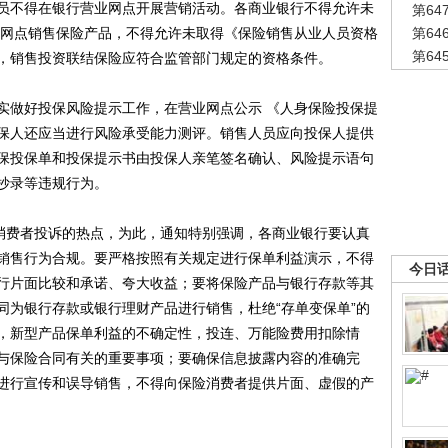
员不得在银行营业网点开展营销活动。各商业银行不得允许未
第6
级网点销售保险产品，不得允许未取得《保险销售从业人员资格
第6
第6
，销售投资联结保险应符合监管部门规定的资格条件。
做好投保风险提示工作，在营业网点公示 《人身保险投保提
保人还应当进行风险承受能力测评。销售人员应向投保人提供
保投保单和投保提示书由投保人亲笔签名确认、风险提示语句
抄录等违规行为。
消费者投诉的热点，为此，通知特别强调，各商业银行要认真
销售行为合规。要严格按照有关规定进行保单利益演示，不得
今日
行片面比较和承诺、夸大收益；要将保险产品与银行存款等其
同为银行存款或银行理财产品进行销售，杜绝“存单变保单”的
，新型产品保单利益的不确定性，投连、万能险费用扣除情
与保险合同有关的重要事项；要确保信息披露内容的准确完
进行宣传和误导销售，不得向保险消费者提供片面、虚假的产