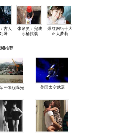
：古人
张泉灵：完成
爆红网络十大
处暑
冰桶挑战
正太萝莉
视频推荐
美国太空武器
军三体舰曝光