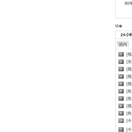
80
锘�
24小
国内
[
1
[
2
[
3
[
4
[
5
[
6
[焦
7
[
8
[
9
[
10
[
1