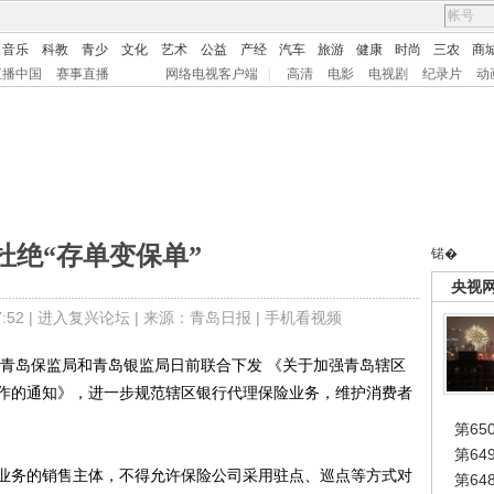
音乐
科教
青少
文化
艺术
公益
产经
汽车
旅游
健康
时尚
三农
商
直播中国
赛事直播
网络电视客户端
|
高清
电影
电视剧
纪录片
动
杜绝“存单变保单”
锘�
央视
52 |
进入复兴论坛
| 来源：青岛日报 |
手机看视频
岛保监局和青岛银监局日前联合下发 《关于加强青岛辖区
作的通知》，进一步规范辖区银行代理保险业务，维护消费者
第65
第6
务的销售主体，不得允许保险公司采用驻点、巡点等方式对
第6