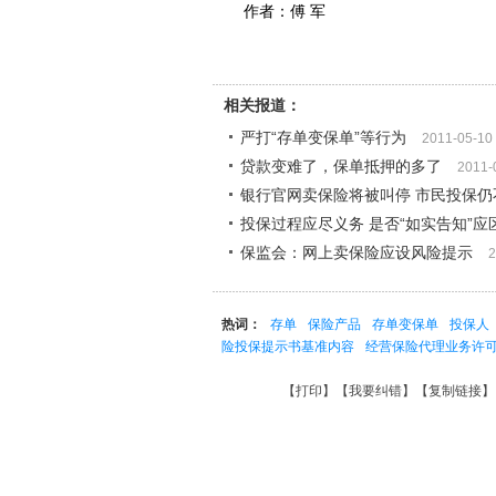
作者：傅 军
相关报道：
严打“存单变保单”等行为
2011-05-10
贷款变难了，保单抵押的多了
2011-
银行官网卖保险将被叫停 市民投保仍
投保过程应尽义务 是否“如实告知”应
保监会：网上卖保险应设风险提示
2
热词：
存单
保险产品
存单变保单
投保人
险投保提示书基准内容
经营保险代理业务许
【
打印
】【
我要纠错
】【
复制链接
】