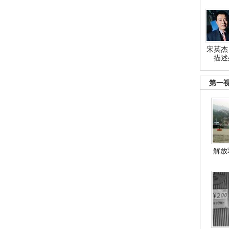
宋英杰
描述
第一
解放