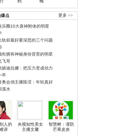
行
档
晚
劲爆点
更多 >>
娱乐圈10大衰神附体的明星
学
出轨前最好要深思的三个问题
和
领衔拥有神秘身份背景的明星
飞飞哥
姑娘迪拉娜：把压力变成动力
小卒
青奥会俏主播陈滢：年轻真好
和溪水
别人的
央视知性美女
智慧树：谨防
难讲
主播文馨
芒果皮炎