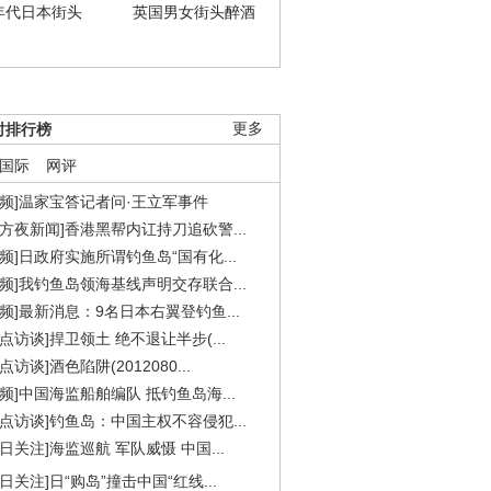
年代日本街头
英国男女街头醉酒
时排行榜
更多
国际
网评
视频]温家宝答记者问·王立军事件
东方夜新闻]香港黑帮内讧持刀追砍警...
视频]日政府实施所谓钓鱼岛“国有化...
视频]我钓鱼岛领海基线声明交存联合...
视频]最新消息：9名日本右翼登钓鱼...
焦点访谈]捍卫领土 绝不退让半步(...
点访谈]酒色陷阱(2012080...
视频]中国海监船舶编队 抵钓鱼岛海...
焦点访谈]钓鱼岛：中国主权不容侵犯...
今日关注]海监巡航 军队威慑 中国...
今日关注]日“购岛”撞击中国“红线...