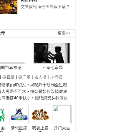
交警拔枪逼停酒驾该不该？
推荐
更多>>
国城市幸福感
不孝七宗罪
|
微直播
|
微广场
|
名人墙
|
排行榜
子打蜡该如何识别
• 揭秘歼十研制全过程
种贵人可遇不可求
• 抽烟是如何毁掉健康
人为病妻搭40米扶手
• 拒绝浪费从我做起
国·
梦想星搭
我要上春
开门大吉