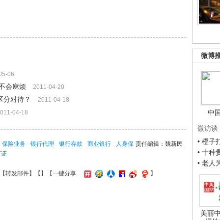
微博
05-06
不会麻烦
2011-04-20
区分对待？
2011-04-18
中
011-04-18
微访谈
• 橙
保险业务
银行代理
银行存款
商业银行
人身保
责任编辑：魏新民
• 十
可证
• 老
【
转发邮件
】【
】
【一键分享
】
美丽中