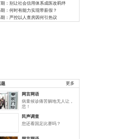
47期：别让社会信用体系成医改羁绊
46期：何时有能力实现带薪假？
45期：严控以人查房因何引热议
话题
更多
网言网语
病童候诊痛苦躺地无人让，
悲！
民声调查
您还看国足比赛吗？
网言网语