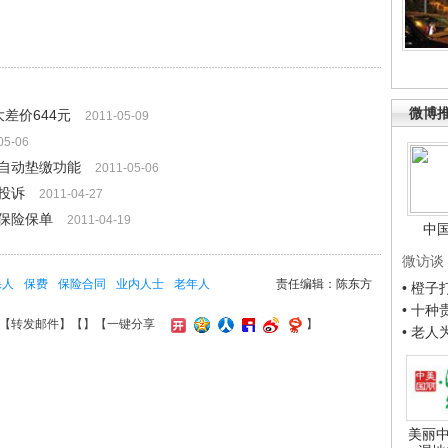
微博
差价644元
2011-05-09
05-06
自动垫缴功能
2011-05-06
投诉
2011-04-27
保险保单
2011-04-19
中
微访谈
保人
保费
保险合同
业内人士
老年人
责任编辑：陈东方
• 橙
• 十
【
转发邮件
】【
】
【一键分享
】
• 老
美丽中