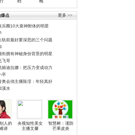
行
档
晚
劲爆点
更多 >>
娱乐圈10大衰神附体的明星
学
出轨前最好要深思的三个问题
和
领衔拥有神秘身份背景的明星
飞飞哥
姑娘迪拉娜：把压力变成动力
小卒
青奥会俏主播陈滢：年轻真好
和溪水
别人的
央视知性美女
智慧树：谨防
难讲
主播文馨
芒果皮炎