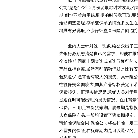
公司“忽悠”,今年3月份要取款时才发现,
期,倒也不着急用钱,到期的时候我再取,
走访调查发现,存单变保单的情况多发生
群具有好说服,不会仔细盘查保险合同,签
业内人士针对这一现象,给公众出了三招
去银行必须想清楚自己的需求。即使在推
个冷静期,回家上网查询或者询问懂行的
产品保持距离,虽然有些偏激但却是比较安
若想退保,通常会有较大的损失。某寿险公
往往保费金额较大,而其产品结构决定了若
保费损失。而现实情况是,营销人员对于重
提退保时可能出现的损失情况。在此背景下
保费。三,用足投保犹豫期。犹豫期是指
人身保险产品,一般均设置了犹豫期规定。
请解除保险合同,保险公司将在扣除一定
不需要的保险,在犹豫期内是可以退保的