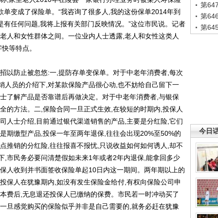
第6
存款单变成了保险单。“我咨询了很多人,我的这份保单2014年到
第6
要是有任何问题,我将上报有关部门反映情况。”这位市民说。记者
第6
在老人和女性群体之间。一位业内人士透露,老人和女性这类人
字快等特点。
以防止被忽悠:一,提防存单变保单。对于中老年消费者,每次
销人员的介绍下,对某款保险产品很心动,也不妨给自己留下一
人士了解产品是否靠谱后再做决定。对于中老年消费者,与银保
全的方法。二,保险合同一旦正式生效,在较短的时期内,投保人
司人士介绍,目前通过银代渠道销售的产品,主要是分红险,它们
今日
是期缴型产品,投保一年至两年退保,往往会出现20%至50%的
点推销的分红险,往往报喜不报忧,只说收益如何如何诱人,却不
,市民务必要问清楚假如未来1年或者2年内退保,能拿回多少
投保人收到并书面签收保险单起10日内这一期间。两年期以上的
投保人在犹豫期内,如没有发生保险金给付,有权向保险公司申
工本费后,无息退还投保人已缴纳的保费。市民若一时冲动买了
。一旦感觉购买的保险似乎并非是自己需要的,就务必赶在犹豫