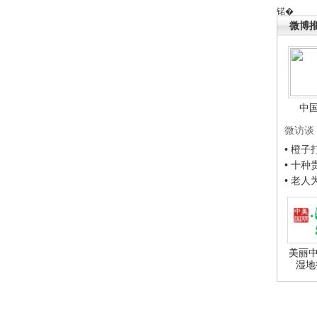
锘�
微博
中
微访谈
• 橙
• 十
• 老
美丽中
湿地