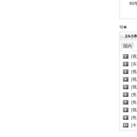
80
锘�
24小
国内
[
1
[
2
[
3
[
4
[
5
[
6
[焦
7
[
8
[
9
[
10