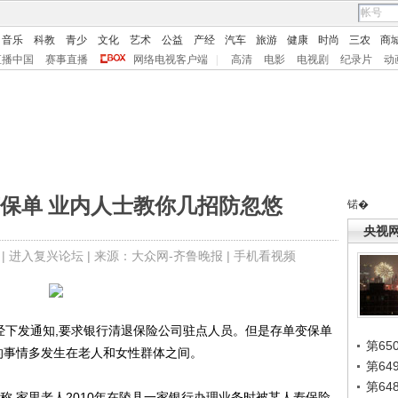
音乐
科教
青少
文化
艺术
公益
产经
汽车
旅游
健康
时尚
三农
商
直播中国
赛事直播
网络电视客户端
|
高清
电影
电视剧
纪录片
动
保单 业内人士教你几招防忽悠
锘�
央视
 |
进入复兴论坛
| 来源：大众网-齐鲁晚报 |
手机看视频
经下发通知,要求银行清退保险公司驻点人员。但是存单变保单
第65
的事情多发生在老人和女性群体之间。
第6
第6
,家里老人2010年在陵县一家银行办理业务时被某人寿保险