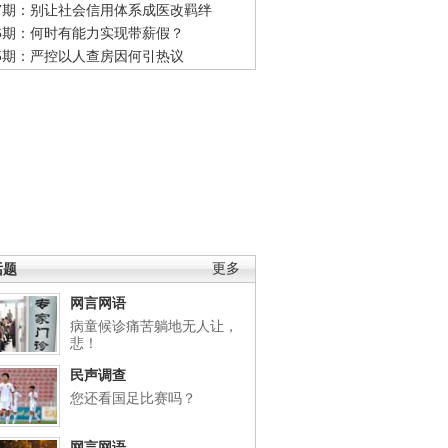
47期：别让社会信用体系成医改羁绊
46期：何时有能力实现带薪假？
45期：严控以人查房因何引热议
话题
更多
网言网语
病童候诊痛苦躺地无人让，
悲！
民声调查
您还看国足比赛吗？
网言网语