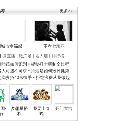
推荐
更多>>
国城市幸福感
不孝七宗罪
|
微直播
|
微广场
|
名人墙
|
排行榜
子打蜡该如何识别
• 揭秘歼十研制全过程
种贵人可遇不可求
• 抽烟是如何毁掉健康
人为病妻搭40米扶手
• 拒绝浪费从我做起
国·
梦想星搭
我要上春
开门大吉
行
档
晚