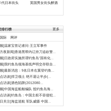
年代日本街头
英国男女街头醉酒
时排行榜
更多
国际
网评
视频]温家宝答记者问·王立军事件
东方夜新闻]香港黑帮内讧持刀追砍警...
视频]日政府实施所谓钓鱼岛“国有化...
视频]我钓鱼岛领海基线声明交存联合...
视频]最新消息：9名日本右翼登钓鱼...
焦点访谈]捍卫领土 绝不退让半步(...
点访谈]酒色陷阱(2012080...
视频]中国海监船舶编队 抵钓鱼岛海...
焦点访谈]钓鱼岛：中国主权不容侵犯...
今日关注]海监巡航 军队威慑 中国...