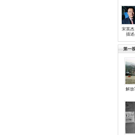
宋英杰
描述
第一
解放