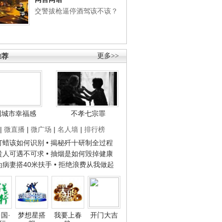
交警拔枪逼停酒驾该不该？
推荐
更多>>
国城市幸福感
不孝七宗罪
|
微直播
|
微广场
|
名人墙
|
排行榜
子打蜡该如何识别
• 揭秘歼十研制全过程
种贵人可遇不可求
• 抽烟是如何毁掉健康
人为病妻搭40米扶手
• 拒绝浪费从我做起
国·
梦想星搭
我要上春
开门大吉