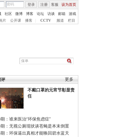
登录
注册
客服
设为首页
城
社区
微博
博客
论坛
访谈
邮箱
游戏
画片
公开课
播客
|
CCTV
频道
栏目
网评
更多
不戴口罩的元宵节彰显责
任
0期：谁来医治“环保焦虑症”
49期：无视公厕现状谈苍蝇是本末倒置
48期：环保逼出真相才能唤回碧水蓝天