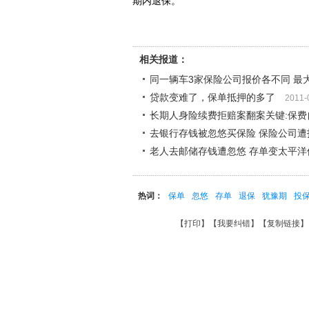
期内退保。
相关报道：
同一辆车3家保险公司报价各不同 最大
贷款变难了，保单抵押的多了
2011-
长期人身险续费拒赔案翻案关键:保费
去银行存钱被忽悠买保险 保险公司遭
老人去邮储存钱遭忽悠 存单变太平洋
热词：
保单
忽悠
存单
退保
犹豫期
投
【
打印
】【
我要纠错
】【
复制链接
】