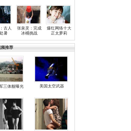
：古人
张泉灵：完成
爆红网络十大
处暑
冰桶挑战
正太萝莉
视频推荐
美国太空武器
军三体舰曝光