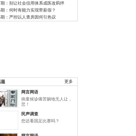
47期：别让社会信用体系成医改羁绊
46期：何时有能力实现带薪假？
45期：严控以人查房因何引热议
话题
更多
网言网语
病童候诊痛苦躺地无人让，
悲！
民声调查
您还看国足比赛吗？
网言网语