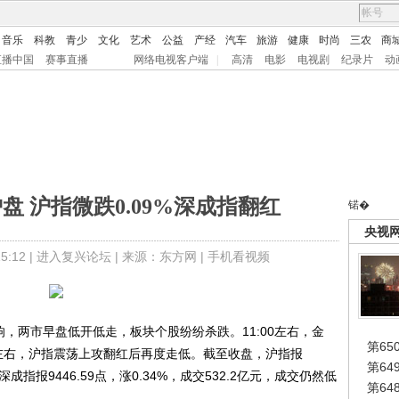
音乐
科教
青少
文化
艺术
公益
产经
汽车
旅游
健康
时尚
三农
商
直播中国
赛事直播
网络电视客户端
|
高清
电影
电视剧
纪录片
动
 沪指微跌0.09%深成指翻红
锘�
央视
:12 |
进入复兴论坛
| 来源：东方网 |
手机看视频
，两市早盘低开低走，板块个股纷纷杀跌。11:00左右，金
第65
0左右，沪指震荡上攻翻红后再度走低。截至收盘，沪指报
第6
元；深成指报9446.59点，涨0.34%，成交532.2亿元，成交仍然低
第6