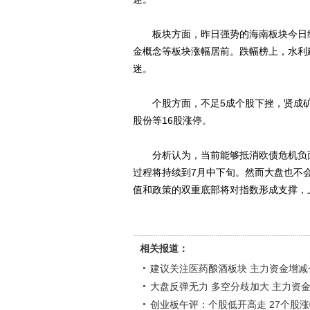
板块方面，昨日强势的海南板块今日继
金概念等板块涨幅居前。跌幅榜上，水利
迷。
个股方面，不足5成个股下挫，贤成矿
股份等16股涨停。
分析认为，当前能够抵消欧债危机负面
过程将持续到7月中下旬。然而大盘也不
值和政策的双重底部将对指数形成支撑，上
相关报道：
建议关注医药酿酒板块 主力资金增减
大盘反弹无力 多空分歧加大 主力资
创业板午评：个股低开高走 27个股涨