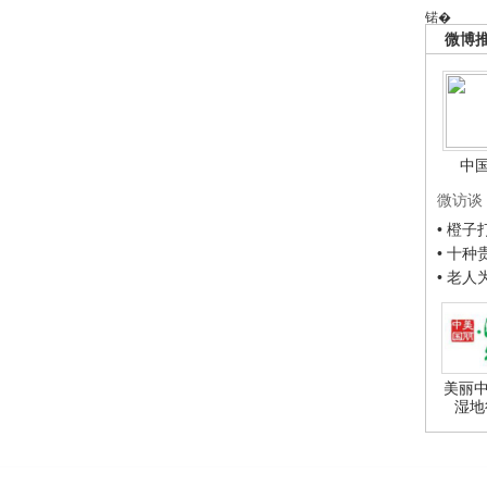
锘�
微博
中
微访谈
• 橙
• 十
• 老
美丽中
湿地