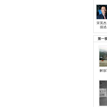
宋英杰
描述
第一
解放