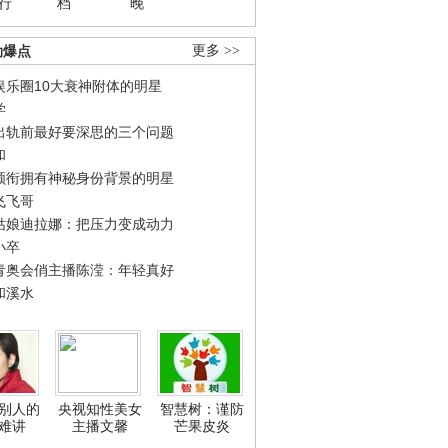
行
档
晚
劲爆点
更多 >>
娱乐圈10大衰神附体的明星
学
出轨前最好要深思的三个问题
和
领衔拥有神秘身份背景的明星
飞飞哥
姑娘迪拉娜：把压力变成动力
小卒
青奥会俏主播陈滢：年轻真好
和溪水
别人的
央视知性美女
智慧树：谨防
难讲
主播文馨
芒果皮炎