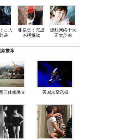
：古人
张泉灵：完成
爆红网络十大
处暑
冰桶挑战
正太萝莉
视频推荐
美国太空武器
军三体舰曝光