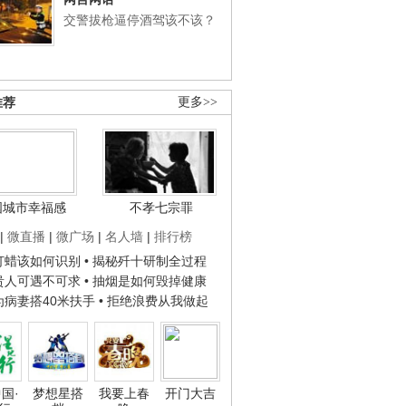
交警拔枪逼停酒驾该不该？
推荐
更多>>
国城市幸福感
不孝七宗罪
|
微直播
|
微广场
|
名人墙
|
排行榜
子打蜡该如何识别
• 揭秘歼十研制全过程
种贵人可遇不可求
• 抽烟是如何毁掉健康
人为病妻搭40米扶手
• 拒绝浪费从我做起
国·
梦想星搭
我要上春
开门大吉