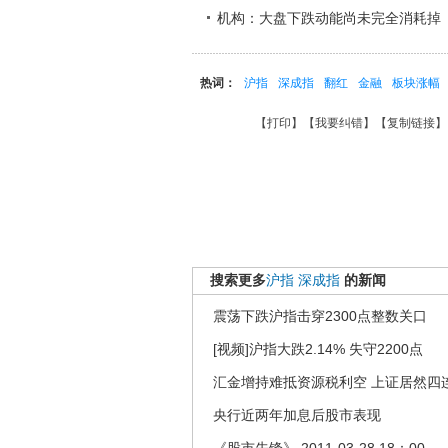
机构：大盘下跌动能尚未完全消耗掉
热词：
沪指
深成指
翻红
金融
板块涨幅
【
打印
】【
我要纠错
】【
复制链接
】
搜索更多
沪指
深成指
的新闻
震荡下跌沪指击穿2300点整数关口
[视频]沪指大跌2.14% 失守2200点
汇金增持难抵资源税利空 上证居然四
央行近两年加息后股市表现