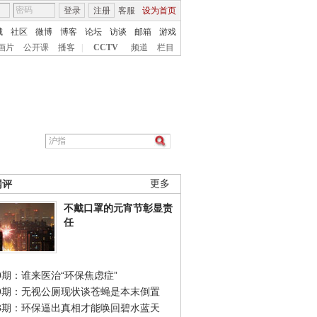
登录
注册
客服
设为首页
城
社区
微博
博客
论坛
访谈
邮箱
游戏
画片
公开课
播客
|
CCTV
频道
栏目
网评
更多
不戴口罩的元宵节彰显责
任
0期：谁来医治“环保焦虑症”
49期：无视公厕现状谈苍蝇是本末倒置
48期：环保逼出真相才能唤回碧水蓝天