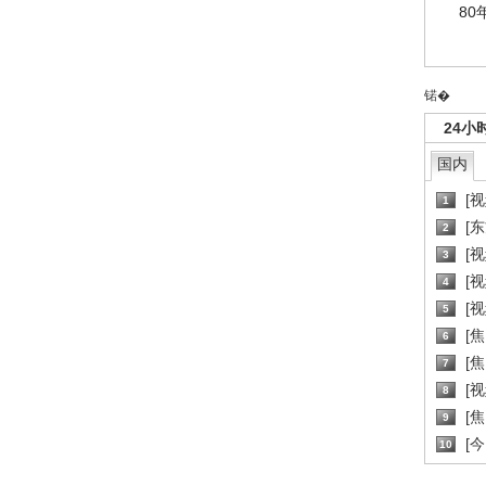
80
锘�
24小
国内
[
1
[
2
[
3
[
4
[
5
[
6
[焦
7
[
8
[
9
[
10