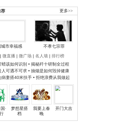
推荐
更多>>
国城市幸福感
不孝七宗罪
|
微直播
|
微广场
|
名人墙
|
排行榜
子打蜡该如何识别
• 揭秘歼十研制全过程
种贵人可遇不可求
• 抽烟是如何毁掉健康
人为病妻搭40米扶手
• 拒绝浪费从我做起
国·
梦想星搭
我要上春
开门大吉
行
档
晚