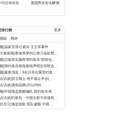
年代日本街头
英国男女街头醉酒
时排行榜
更多
国际
网评
视频]温家宝答记者问·王立军事件
东方夜新闻]香港黑帮内讧持刀追砍警...
视频]日政府实施所谓钓鱼岛“国有化...
视频]我钓鱼岛领海基线声明交存联合...
视频]最新消息：9名日本右翼登钓鱼...
焦点访谈]捍卫领土 绝不退让半步(...
点访谈]酒色陷阱(2012080...
视频]中国海监船舶编队 抵钓鱼岛海...
焦点访谈]钓鱼岛：中国主权不容侵犯...
今日关注]海监巡航 军队威慑 中国...