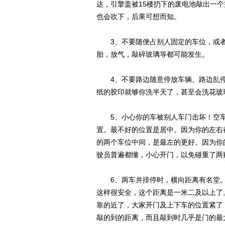
达，引擎盖被15楼扔下的废电池敲出一
也会吹下，后果可想而知。
3、不要随便占别人固定的车位，或者
胎，放气，敲碎玻璃等都可能发生。
4、不要路边随意停放车辆。路边乱停车
纸的胶印就够你洗半天了，甚至会洗花玻
5、小心你的车被别人车门击坏！空车
置。最不好的位置是居中。因为你的左右
的两个车位中间，是最左的更好。因为你
驶员普遍都懂，小心开门，以免碰重了两
6、两车并排停时，横向距离有名堂。
这样很安全，这个距离是一米二及以上了
靠的近了，大家开门及上下车的位置紧了
敲的到的距离，而且敲到时几乎是门的最