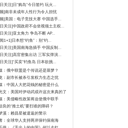
今日关注]日“购岛”今日签约 玩火...
视频]南非未成年人性行为令人担忧
视频]美国：电子竞技大赛 中国选手...
今日关注]中国政府不会坐视领土主权...
今日关注]亚太角力 争岛不断 AP...
闻1+1]日本想“钓鱼”：别“钓...
今日关注]美国南海急插手 中国反制...
今日关注]高官密集出访 三军实弹演...
今日关注]“买卖”钓鱼岛 日本欲挑...
媒：俄中联盟是个传说还是噩梦？
龙：副市长被杀引发权力生态之忧
媒：中国人大把花钱的秘密是什么
光文：美国对伊动武或许这次来真的了
媒：美侵略性政策将迫使俄中联手
信良的“推土机”要扫谁的障碍？
梦溪：赖昌星被遣返的警示
者：全球华人支持两岸保钓保南海
正伟：《舌尖上的中国》何以走红