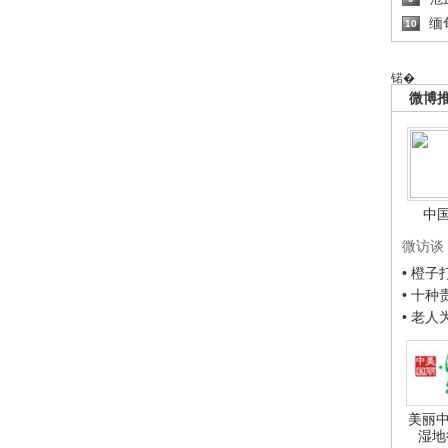
缅
10
锘�
微博
中
微访谈
• 橙
• 十
• 老
美丽中
湿地