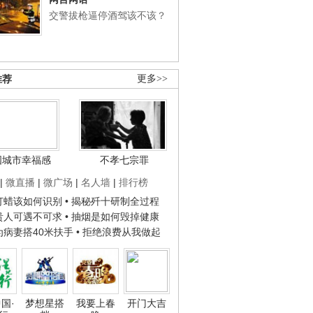
交警拔枪逼停酒驾该不该？
推荐
更多>>
国城市幸福感
不孝七宗罪
|
微直播
|
微广场
|
名人墙
|
排行榜
子打蜡该如何识别
• 揭秘歼十研制全过程
种贵人可遇不可求
• 抽烟是如何毁掉健康
人为病妻搭40米扶手
• 拒绝浪费从我做起
国·
梦想星搭
我要上春
开门大吉