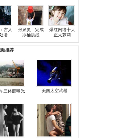
：古人
张泉灵：完成
爆红网络十大
处暑
冰桶挑战
正太萝莉
视频推荐
美国太空武器
军三体舰曝光