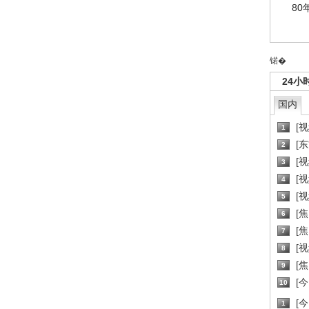
80
锘�
24小
国内
[
1
[
2
[
3
[
4
[
5
[
6
[焦
7
[
8
[
9
[
10
[
1