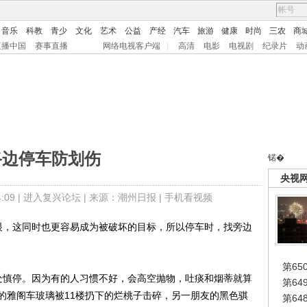
音乐
科教
青少
文化
艺术
公益
产经
汽车
旅游
健康
时尚
三农
商
直播中国
赛事直播
网络电视客户端
|
高清
电影
电视剧
纪录片
动
路边停车防划伤
锘�
央视
09 |
进入复兴论坛
| 来源：潮州日报 |
手机看视频
，这同时也更容易成为被破坏的目标，所以停车时，找旁边
第65
慎停。因为有的人习惯不好，会高空抛物，吐痰和烟蒂就算
第6
的雅阁车玻璃被11楼扔下的烂桃子击碎，另一朋友的黑色骐
第6