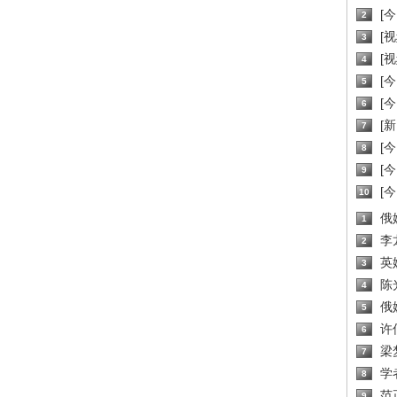
[
2
[
3
[
4
[
5
[
6
[新
7
[
8
[
9
[
10
俄
1
李
2
英
3
陈
4
俄
5
许
6
梁
7
学
8
范
9