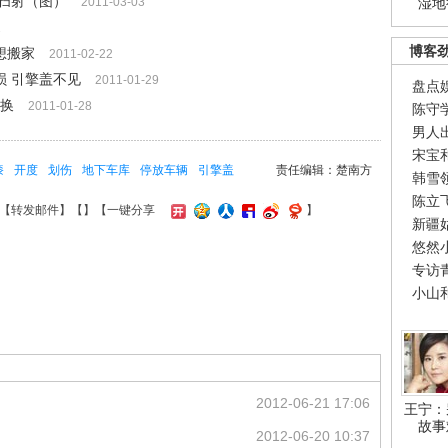
扫射（图）
2011-03-03
湿地
1
博客
想搬家
2011-02-22
损 引擎盖不见
2011-01-29
盘点
退换
2011-01-28
陈守
男人
宋宝
漆
开度
划伤
地下车库
停放车辆
引擎盖
责任编辑：楚南方
韩雪
陈立
【
转发邮件
】【
】
【一键分享
】
新疆
悠然
专访
小山
2012-06-21 17:06
王宁：
故事
2012-06-20 10:37