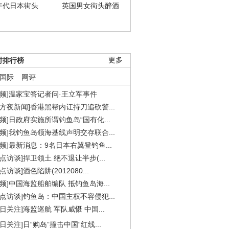
年代日本街头
英国男女街头醉酒
时排行榜
更多
国际
网评
视频]温家宝答记者问·王立军事件
东方夜新闻]香港黑帮内讧持刀追砍警...
视频]日政府实施所谓钓鱼岛“国有化...
视频]我钓鱼岛领海基线声明交存联合...
视频]最新消息：9名日本右翼登钓鱼...
焦点访谈]捍卫领土 绝不退让半步(...
点访谈]酒色陷阱(2012080...
视频]中国海监船舶编队 抵钓鱼岛海...
焦点访谈]钓鱼岛：中国主权不容侵犯...
今日关注]海监巡航 军队威慑 中国...
今日关注]日“购岛”撞击中国“红线...