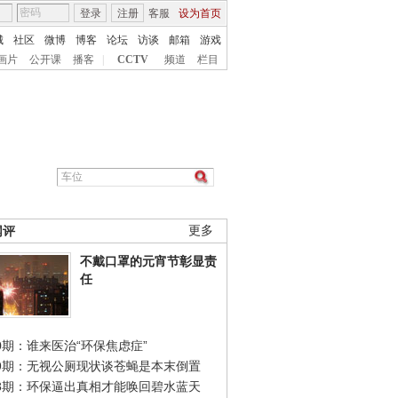
登录
注册
客服
设为首页
城
社区
微博
博客
论坛
访谈
邮箱
游戏
画片
公开课
播客
|
CCTV
频道
栏目
网评
更多
不戴口罩的元宵节彰显责
任
0期：谁来医治“环保焦虑症”
49期：无视公厕现状谈苍蝇是本末倒置
48期：环保逼出真相才能唤回碧水蓝天