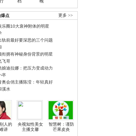
行
档
晚
劲爆点
更多 >>
娱乐圈10大衰神附体的明星
学
出轨前最好要深思的三个问题
和
领衔拥有神秘身份背景的明星
飞飞哥
姑娘迪拉娜：把压力变成动力
小卒
青奥会俏主播陈滢：年轻真好
和溪水
别人的
央视知性美女
智慧树：谨防
难讲
主播文馨
芒果皮炎