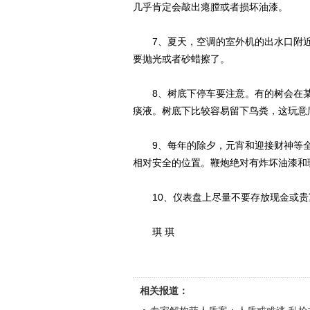
几乎肯定会敲出瘪膛或者损坏油漆。
7、夏天，空调的室外机的出水口附近
要抛光或者砂蜡擦了。
8、树底下停车要注意。有的树会在某
痰液。树底下比较容易留下鸟粪，这玩意
9、每年的除夕，元宵和迎接财神等全
相对安全的位置。鞭炮绝对有炸坏油漆和
10、仪表盘上尽量不要存放现金或贵
琪 琪
相关报道：