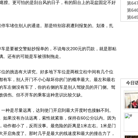
个瘪膛。更可怕的是刮台风的日子，有的阳台上的花盆固定不好
第6
第6
第6
停车堵住别人的通道。那是特别容易遭到报复的。划漆，扎
是要被交警贴抄报单的，不说每次200元的罚款，就是那粘
璃。还有的可能是车被强制拖走。
位的挑选有大讲究。好多地下车位是两根立柱中间有几个位
都有车，别人开门不小心敲坏你的门的概率最大。最左和最右
今日
的车左侧没有车了，你的右侧的车是别人驾驶员的开门侧。驾
败俱伤。但不开车的乘客这种意识比较欠缺。
一种是尽量远离，达到使门开启到最大开度时也接触不到。
。如果没有办法远离，索性就紧靠，保持在60公分以内。因为
，动作都小了，反而没事。最危险的距离是1米左右。1米是门
大开启角度了。那时几乎是最大的线速度和最大的撞击力了，