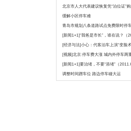
北京市人大代表建议恢复凭“泊位证”
缓解小区停车难
青岛市规划八条道路试点免费限时停
[新闻1+1]“我爸是市长”，谁在说？（20
[经济与法]小心：代客泊车上演“变脸术”(20
[视频]北京:停车费大涨 城内外停车两
[新闻1+1]要治堵，不要“添堵”（2011.0
调整时间蹭车位 路边停车碰大运