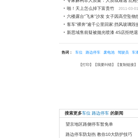
专家解构菲人质案：人质或难逃 乱枪
啪！天上怎么掉下富贵竹
2011-03-0
六楼露台“飞来”沙发 女子因高空坠物
客车"裸奔"逾千公里回家:挡风玻璃毁
新思域售前疑被抛光喷漆 4S店拒绝
热词：
车位
路边停车
废电池
驾驶员
车
【
打印
】【
我要纠错
】【
复制链接
】
搜索更多
车位
路边停车
的新闻
望京地区路侧停车暂免单
路边停车防划伤 教你10大防护技巧