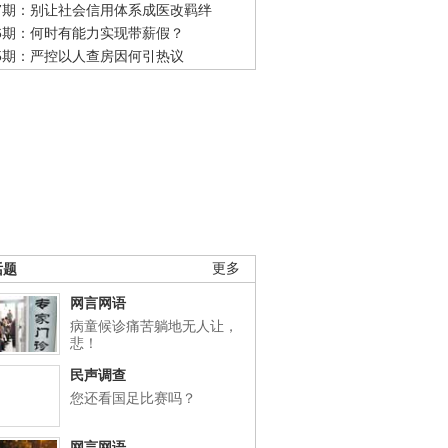
47期：别让社会信用体系成医改羁绊
46期：何时有能力实现带薪假？
45期：严控以人查房因何引热议
话题
更多
网言网语
病童候诊痛苦躺地无人让，
悲！
民声调查
您还看国足比赛吗？
网言网语