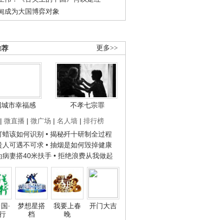
甸成为大国博弈对象
推荐
更多>>
国城市幸福感
不孝七宗罪
|
微直播
|
微广场
|
名人墙
|
排行榜
子打蜡该如何识别
• 揭秘歼十研制全过程
种贵人可遇不可求
• 抽烟是如何毁掉健康
人为病妻搭40米扶手
• 拒绝浪费从我做起
国·
梦想星搭
我要上春
开门大吉
行
档
晚