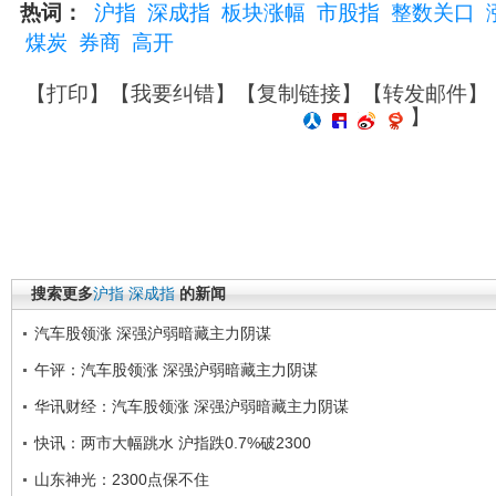
热词：
沪指
深成指
板块涨幅
市股指
整数关口
煤炭
券商
高开
【
打印
】【
我要纠错
】【
复制链接
】【
转发邮件
】
】
搜索更多
沪指
深成指
的新闻
汽车股领涨 深强沪弱暗藏主力阴谋
午评：汽车股领涨 深强沪弱暗藏主力阴谋
华讯财经：汽车股领涨 深强沪弱暗藏主力阴谋
快讯：两市大幅跳水 沪指跌0.7%破2300
山东神光：2300点保不住