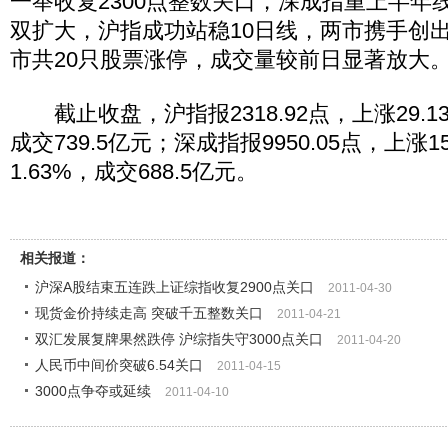
一举收复2300点整数关口，深成指重上半年
双扩大，沪指成功站稳10日线，两市携手创
市共20只股票涨停，成交量较前日显著放大
截止收盘，沪指报2318.92点，上涨29.13
成交739.5亿元；深成指报9950.05点，上涨1
1.63%，成交688.5亿元。
相关报道：
沪深A股结束五连跌上证综指收复2900点关口
2011-04-30
现货金价持续走高 突破千五整数关口
2011-04-21
双汇发展复牌果然跌停 沪综指失守3000点关口
2011-04-20
人民币中间价突破6.54关口
2011-04-15
3000点争夺或延续
2011-04-10