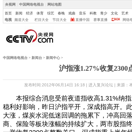
央视网
|
中国网络电视台
|
网站地图
首页
新闻
经济
体育
综艺
春晚
戏曲
音乐
科教
青少
文化
艺术
电视
频道大全
栏目大全
节目大全
直播中国
赛事直播
网络
中国网络电视台
>
新闻台
>
新闻中心
>
沪指涨1.27%收复2300
发布时间:2012年06月14日 16:18 |
进入复兴论坛
| 来源：
本报综合消息受前夜道指收高1.31%纳指上
稳利好影响，昨日沪指平开，深成指高开。
大涨，煤炭水泥低迷回调的拖累下，冲高回
商、保险等板块涨幅的持续扩大，两市股指