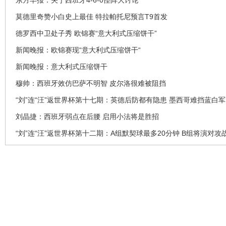
莫德里奇赞小白史上最佳 特拉帕托尼预言T9首发
德罗西中卫处子秀 欧锦赛“意大利式压缩饼干”
新闻晚报：欧锦赛现“意大利式压缩饼干“
新闻晚报：意大利式压缩饼干
穆帅：西班牙效仿巴萨不明智 皮尔洛很难被阻挡
“刘”连“汪”返世界杯第十七期：英德后防都有隐患 墨西哥难挡蓝白
刘晶捷：西班牙弱点在后腰 启用小法将是胜招
“刘”连“汪”返世界杯第十二期：A组默契球最多20分钟 B组将演对攻