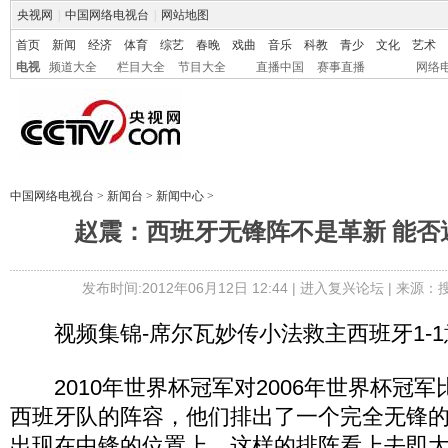
央视网
|
中国网络电视台
|
网站地图
首页
新闻
经济
体育
综艺
春晚
戏曲
音乐
科教
青少
文化
艺术
电视
频道大全
栏目大全
节目大全
直播中国
赛事直播
网络
中国网络电视台
>
新闻台
>
新闻中心
>
赵震：西班牙无锋阵不是革新 能否
发布时间:2012年06月12日 12:44 |
进入复兴论坛
| 来源：
视频集锦-席尔瓦妙传小法救主西班牙1-1
2010年世界杯冠军对2006年世界杯冠军
西班牙队的阵容，他们排出了一个完全无锋
出现在中锋的位置上，这样的排阵看上去即