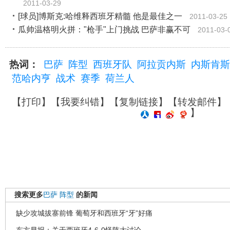
2011-03-29
[球员]博斯克:哈维释西班牙精髓 他是最佳之一
2011-03-25
瓜帅温格明火拼："枪手"上门挑战 巴萨非赢不可
2011-03-
热词：
巴萨
阵型
西班牙队
阿拉贡内斯
内斯肯斯
范哈内亨
战术
赛季
荷兰人
【
打印
】【
我要纠错
】【
复制链接
】【
转发邮件
】
】
搜索更多
巴萨
阵型
的新闻
缺少攻城拔寨前锋 葡萄牙和西班牙“牙”好痛
东方早报：关于西班牙4-6-0怪阵大讨论