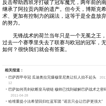
反击帮助西班牙打破了冠军魔咒，两年前的
继承了阿拉贡内斯的遗产。但今天，博斯克
术、更加有控制力的踢法，这等于是全盘放
的努力。
无锋战术的荷兰当年只是一个无冕之王，
过去一个赛季里失去了联赛与欧冠的冠军，
如何？很快我们就会有答案。
相关报道：
巴萨西甲夺冠 瓜迪奥拉完爆穆里尼奥让狂人抬不起头
201
12
巴萨如何亮剑砍断皇马锁链 穆帅已找到破解巴萨战术之密
2011-04-28
哈维重提小法希望回归红蓝军团 "谣言只会让巴萨更强大"