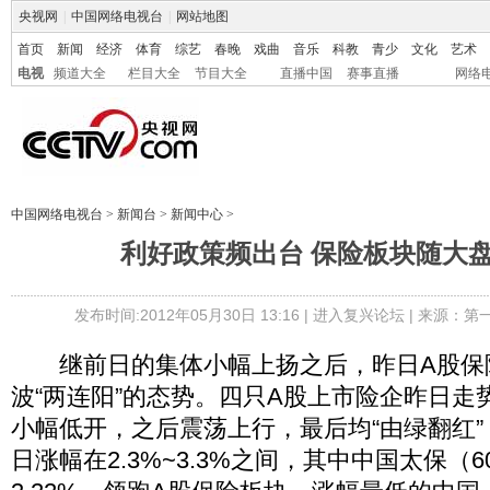
央视网
|
中国网络电视台
|
网站地图
首页
新闻
经济
体育
综艺
春晚
戏曲
音乐
科教
青少
文化
艺术
电视
频道大全
栏目大全
节目大全
直播中国
赛事直播
网络
中国网络电视台
>
新闻台
>
新闻中心
>
利好政策频出台 保险板块随大
发布时间:2012年05月30日 13:16 |
进入复兴论坛
| 来源：第
继前日的集体小幅上扬之后，昨日A股保
波“两连阳”的态势。四只A股上市险企昨日走
小幅低开，之后震荡上行，最后均“由绿翻红
日涨幅在2.3%~3.3%之间，其中中国太保（60