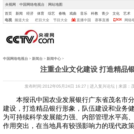
央视网
|
中国网络电视台
|
网站地图
首页
新闻
经济
体育
综艺
春晚
戏曲
音乐
科教
青少
文化
艺术
电视
频道大全
栏目大全
节目大全
直播中国
赛事直播
网络
中国网络电视台
>
新闻台
>
新闻中心
>
注重企业文化建设 打造精品
发布时间:2012年05月24日 16:27 |
进入复兴论坛
| 来源：
本报讯中国农业发展银行广东省茂名市分
建设，打造精品银行形象，队伍建设和业务
为可持续科学发展能力强、内部管理水平高
作用突出，在当地具有较强影响力的现代政