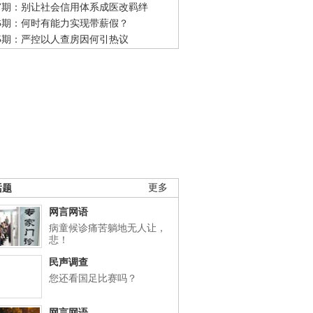
47期：别让社会信用体系成医改羁绊
46期：何时有能力实现带薪假？
45期：严控以人查房因何引热议
话题
更多
网言网语
病童候诊痛苦躺地无人让，
悲！
民声调查
您还看国足比赛吗？
网言网语