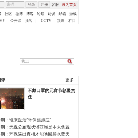
登录
注册
客服
设为首页
城
社区
微博
博客
论坛
访谈
邮箱
游戏
画片
公开课
播客
|
CCTV
频道
栏目
网评
更多
不戴口罩的元宵节彰显责
任
0期：谁来医治“环保焦虑症”
49期：无视公厕现状谈苍蝇是本末倒置
48期：环保逼出真相才能唤回碧水蓝天