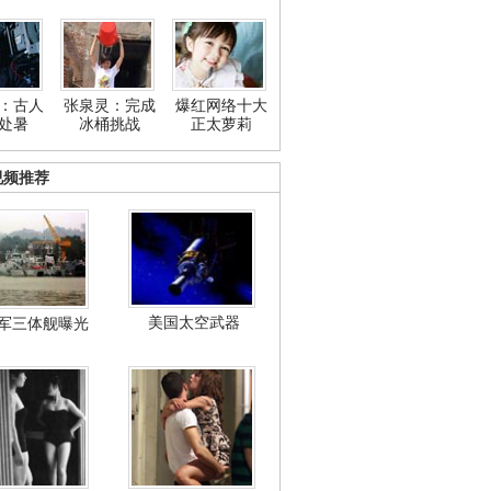
：古人
张泉灵：完成
爆红网络十大
处暑
冰桶挑战
正太萝莉
视频推荐
美国太空武器
军三体舰曝光