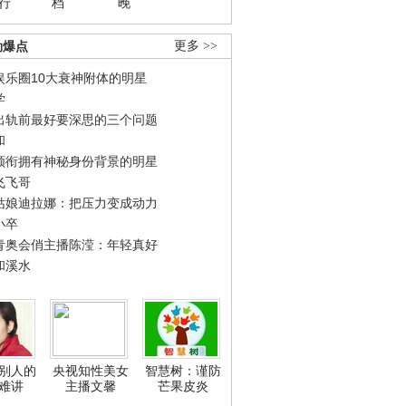
行
档
晚
劲爆点
更多 >>
娱乐圈10大衰神附体的明星
学
出轨前最好要深思的三个问题
和
领衔拥有神秘身份背景的明星
飞飞哥
姑娘迪拉娜：把压力变成动力
小卒
青奥会俏主播陈滢：年轻真好
和溪水
别人的
央视知性美女
智慧树：谨防
难讲
主播文馨
芒果皮炎