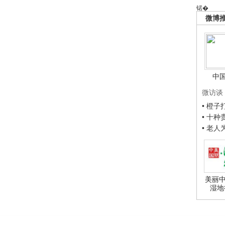
锘�
微博
中
微访谈
• 橙
• 十
• 老
美丽中
湿地