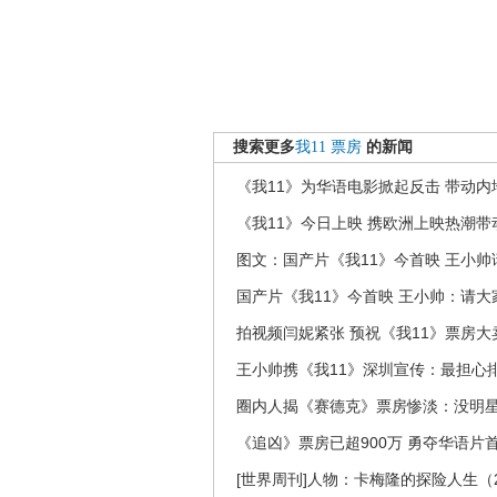
搜索更多
我11
票房
的新闻
《我11》为华语电影掀起反击 带动内
《我11》今日上映 携欧洲上映热潮带
图文：国产片《我11》今首映 王小
国产片《我11》今首映 王小帅：请大
拍视频闫妮紧张 预祝《我11》票房大
王小帅携《我11》深圳宣传：最担心
圈内人揭《赛德克》票房惨淡：没明
《追凶》票房已超900万 勇夺华语片
[世界周刊]人物：卡梅隆的探险人生（20