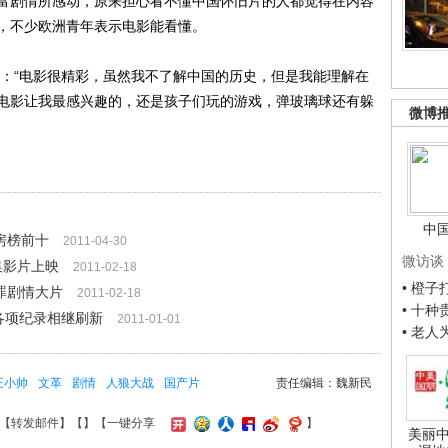
富剧情所感动，原来担心看不懂中国怀旧片的人都觉得在内容
，不少欧洲青年表示电影能看懂。
“电影很精彩，虽然我不了解中国的历史，但是我能理解在
电影让我最感兴趣的，还是孩子们玩的游戏，弹玻璃球还有躲
微博
中
房榜前十
2011-04-30
微访谈
集影片上映
2011-02-18
• 橙
罪剧情大片
2011-02-18
• 十
房各项纪录相继刷新
2011-01-01
• 老
王小帅
文革
剧情
人狼大战
国产片
责任编辑：魏新民
【
转发邮件
】【
】
【一键分享
】
美丽中