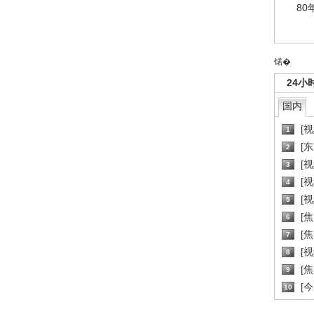
80
锘�
24小
国内
[
1
[
2
[
3
[
4
[
5
[
6
[焦
7
[
8
[
9
[
10