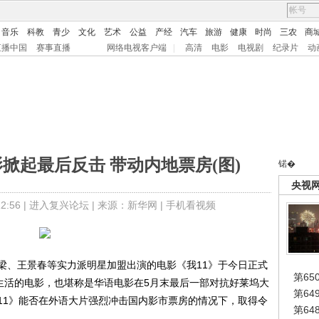
音乐
科教
青少
文化
艺术
公益
产经
汽车
旅游
健康
时尚
三农
商
直播中国
赛事直播
网络电视客户端
|
高清
电影
电视剧
纪录片
动
掀起最后反击 带动内地票房(图)
锘�
央视
:56 |
进入复兴论坛
| 来源：新华网 |
手机看视频
、王景春等实力派明星加盟出演的电影《我11》于今日正式
第65
线生活的电影，也堪称是华语电影在5月末最后一部对抗好莱坞大
第6
11》能否在外语大片强烈冲击国内影市票房的情况下，取得令
第6