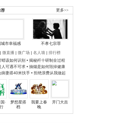
推荐
更多>>
国城市幸福感
不孝七宗罪
|
微直播
|
微广场
|
名人墙
|
排行榜
子打蜡该如何识别
• 揭秘歼十研制全过程
种贵人可遇不可求
• 抽烟是如何毁掉健康
人为病妻搭40米扶手
• 拒绝浪费从我做起
国·
梦想星搭
我要上春
开门大吉
行
档
晚