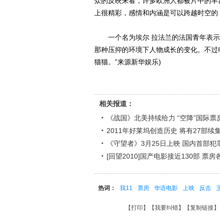
众的反映来看，许多欧洲人都被片中的丰
上很精彩，感情和内涵是可以跨越时空的
一个名为埃尔 拉法兰的法国青年表示：
那种压抑的环境下人物成长的变化。不过
猫猫。”来源新华娱乐)
相关报道：
《战国》北美持续给力 “空降”国际票
2011年好莱坞创造历史 将有27部续
《守望者》3月25日上映 国内首部犯
[回望2010]国产电影接近130部 票
热词：
我11
票房
华语电影
上映
反击
【
打印
】【
我要纠错
】【
复制链接
】