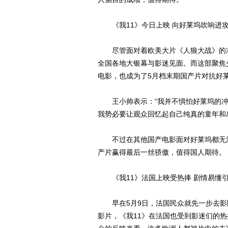
《我11》今日上映 向好莱坞吹响进
尽管面对着欧美大片《人狼大战》的冲
全国各地大银幕与影迷见面。而这部聚焦
电影，也成为了5月档末期国产片对抗好
王小帅表示：“我并不惧怕好莱坞的冲
我势必要让观众回忆起自己纯真的童年和
不过在其他国产电影面对好莱坞都无法
产片赢得最后一丝骄傲，值得国人期待。
《我11》法国上映受热捧 剧情易懂
早在5月9日，法国民众就先一步去影院
影片，《我11》在法国也受到影迷们的