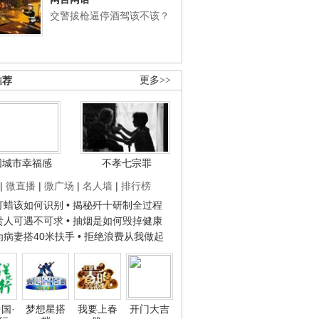
交警拔枪逼停酒驾该不该？
推荐
更多>>
国城市幸福感
不孝七宗罪
|
微直播
|
微广场
|
名人墙
|
排行榜
子打蜡该如何识别
• 揭秘歼十研制全过程
种贵人可遇不可求
• 抽烟是如何毁掉健康
人为病妻搭40米扶手
• 拒绝浪费从我做起
国·
梦想星搭
我要上春
开门大吉