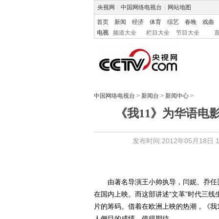
央视网
|
中国网络电视台
|
网站地图
首页
新闻
经济
体育
综艺
春晚
戏曲
电视
频道大全
栏目大全
节目大全
中国网络电视台
>
新闻台
>
新闻中心
>
《我11》为华语电影
发布时间:2012年05月18日 12
由著名导演王小帅执导，闫妮、乔任梁
在国内上映。而这部讲述“文革”时代三
片的筹码。借着在欧洲上映的热潮，《我
人侧目的成绩，值得期待。