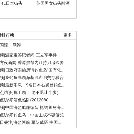
年代日本街头
英国男女街头醉酒
时排行榜
更多
国际
网评
视频]温家宝答记者问·王立军事件
东方夜新闻]香港黑帮内讧持刀追砍警...
视频]日政府实施所谓钓鱼岛“国有化...
视频]我钓鱼岛领海基线声明交存联合...
视频]最新消息：9名日本右翼登钓鱼...
焦点访谈]捍卫领土 绝不退让半步(...
点访谈]酒色陷阱(2012080...
视频]中国海监船舶编队 抵钓鱼岛海...
焦点访谈]钓鱼岛：中国主权不容侵犯...
今日关注]海监巡航 军队威慑 中国...