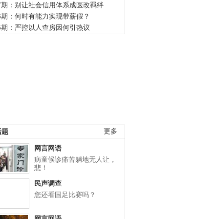
47期：别让社会信用体系成医改羁绊
46期：何时有能力实现带薪假？
45期：严控以人查房因何引热议
话题
更多
网言网语
病童候诊痛苦躺地无人让，
悲！
民声调查
您还看国足比赛吗？
网言网语