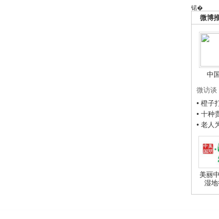
锘�
微博
中
微访谈
• 橙
• 十
• 老
美丽中
湿地