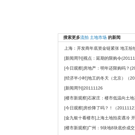
搜索更多
流拍
土地市场
的新闻
上海：开发商年底资金链紧张 地王纷
[新闻周刊]视点：延期的限购令(201112
[今日观察]房地产：明年还限购吗？(201
[经济半小时]地王的冬天（北京）（201
[新闻周刊]20111126
[楼市新观察]石家庄：楼市低温向土地
[今日观察]房价降了吗？！（2011112
[金九银十看楼市]上海土地拍卖遇冷 
[楼市新观察]广州：9块地8块底价成