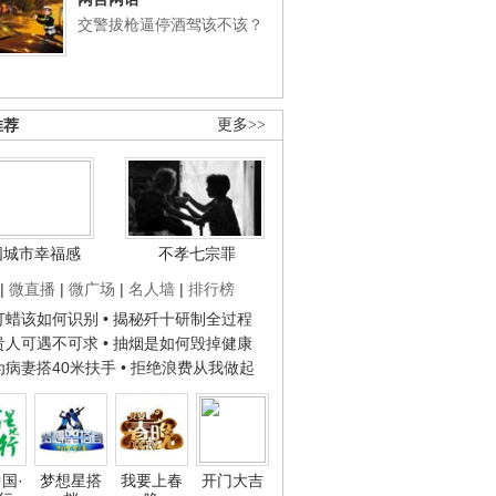
交警拔枪逼停酒驾该不该？
推荐
更多>>
国城市幸福感
不孝七宗罪
|
微直播
|
微广场
|
名人墙
|
排行榜
子打蜡该如何识别
• 揭秘歼十研制全过程
种贵人可遇不可求
• 抽烟是如何毁掉健康
人为病妻搭40米扶手
• 拒绝浪费从我做起
国·
梦想星搭
我要上春
开门大吉