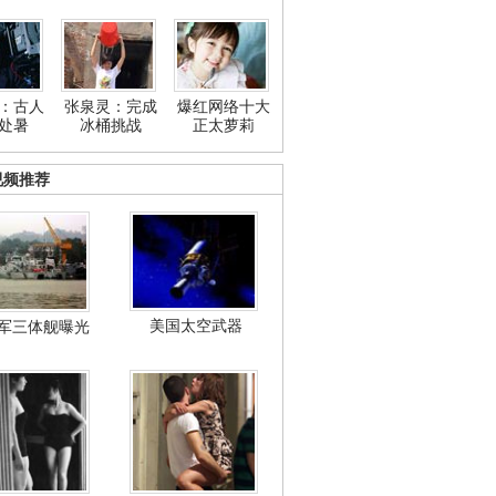
：古人
张泉灵：完成
爆红网络十大
处暑
冰桶挑战
正太萝莉
视频推荐
美国太空武器
军三体舰曝光