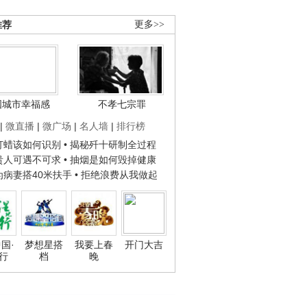
推荐
更多>>
国城市幸福感
不孝七宗罪
|
微直播
|
微广场
|
名人墙
|
排行榜
子打蜡该如何识别
• 揭秘歼十研制全过程
种贵人可遇不可求
• 抽烟是如何毁掉健康
人为病妻搭40米扶手
• 拒绝浪费从我做起
国·
梦想星搭
我要上春
开门大吉
行
档
晚