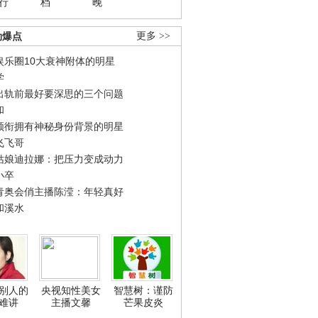
行
档
晚
劲爆点
更多 >>
娱乐圈10大衰神附体的明星
学
出轨前最好要深思的三个问题
和
领衔拥有神秘身份背景的明星
飞飞哥
姑娘迪拉娜：把压力变成动力
小卒
青奥会俏主播陈滢：年轻真好
和溪水
别人的
央视知性美女
智慧树：谨防
难讲
主播文馨
芒果皮炎