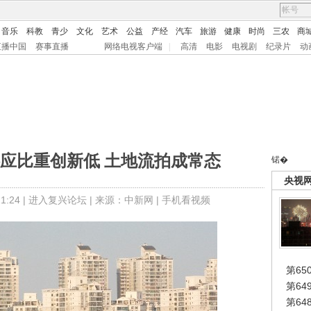
音乐
科教
青少
文化
艺术
公益
产经
汽车
旅游
健康
时尚
三农
商
直播中国
赛事直播
网络电视客户端
|
高清
电影
电视剧
纪录片
动
应比重创新低 土地流拍成常态
锘�
央视
:24 |
进入复兴论坛
| 来源：中新网 |
手机看视频
第65
第6
第6