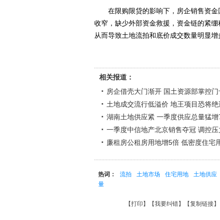
在限购限贷的影响下，房企销售资金回
收窄，缺少外部资金救援，资金链的紧绷
从而导致土地流拍和底价成交数量明显增
相关报道：
房企借壳大门渐开 国土资源部掌控门
土地成交流行低溢价 地王项目恐将绝
湖南土地供应紧 一季度供应总量猛增
一季度中信地产北京销售夺冠 调控压
廉租房公租房用地增5倍 低密度住宅
热词：
流拍
土地市场
住宅用地
土地供应
量
【
打印
】【
我要纠错
】【
复制链接
】