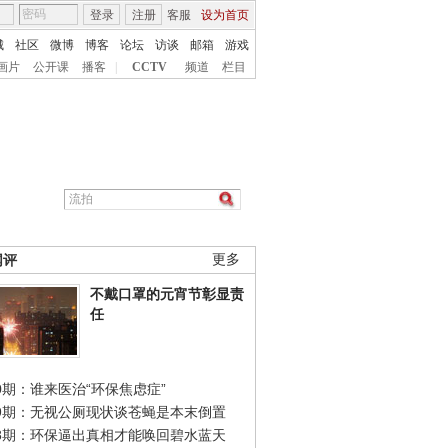
登录
注册
客服
设为首页
城
社区
微博
博客
论坛
访谈
邮箱
游戏
画片
公开课
播客
|
CCTV
频道
栏目
网评
更多
不戴口罩的元宵节彰显责
任
0期：谁来医治“环保焦虑症”
49期：无视公厕现状谈苍蝇是本末倒置
48期：环保逼出真相才能唤回碧水蓝天