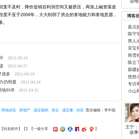
湿地
笼不及时，降价促销后利润空间又被挤压，再加上融资渠道
程度不亚于2008年，大大削弱了房企的拿地能力和拿地意愿，
博客
多。
盘点
陈守
男人
宋宝
韩雪
卡
2011-05-14
陈立
迹
2011-04-27
新疆
7成多
2011-04-19
悠然
力仍明显
2011-04-14
专访
用地叫停
2011-03-31
小山
用地供应
房地产
成交面积
房企
成交量
供应
责任编辑：李中国
王宁：
【
转发邮件
】【
】
【一键分享
】
故事